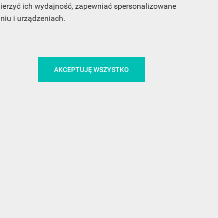
 mierzyć ich wydajność, zapewniać spersonalizowane
iu i urządzeniach.
CA
ŚLEDŹ NAS NA FACEBOOKU
AKCEPTUJĘ WSZYSTKO
!
MEDIA