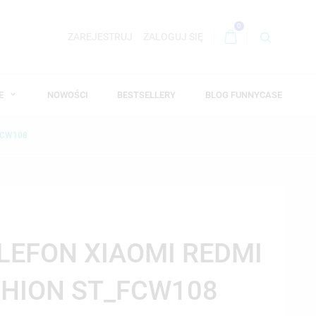
0
ZAREJESTRUJ
ZALOGUJ SIĘ
WE
NOWOŚCI
BESTSELLERY
BLOG FUNNYCASE
FCW108
ELEFON XIAOMI REDMI
SHION ST_FCW108