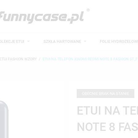
OLEKCJE ETUI
SZKŁA HARTOWANE
FOLIE HYDROŻELO
ETUI FASHION WZORY
ETUI NA TELEFON XIAOMI REDMI NOTE 8 FASHION ST_
OBECNIE BRAK NA STANIE
ETUI NA T
NOTE 8 FA