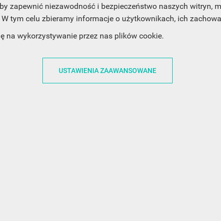
, aby zapewnić niezawodność i bezpieczeństwo naszych witryn,
W tym celu zbieramy informacje o użytkownikach, ich zachowan
ACJE
OBSŁUGA KLIENTA
WSPÓŁPRA
dę na wykorzystywanie przez nas plików cookie.
ZWROTY I WYMIANY
DLA FIRM
N KODÓW
PŁATNOŚCI I DOSTAWY
DLA GRAFIKÓW
USTAWIENIA ZAAWANSOWANE
CH
ŚLEDZENIE PRZESYŁKI
DOŁĄCZ DO NAS
N
FAQ
NASZE SOCIAL 
PRYWATNOŚCI
KONTAKT Z NAMI
N NEWSLETTERA
 EOG
 Z NEWSLETTERA