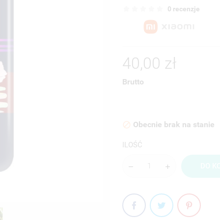
0 recenzje
40,00 zł
Brutto
Obecnie brak na stanie

ILOŚĆ
DO K