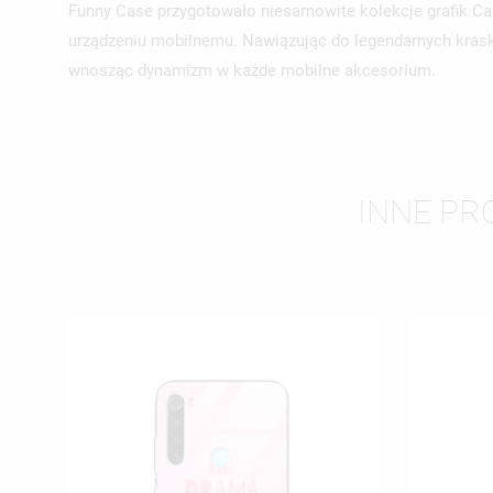
Funny Case przygotowało niesamowite kolekcje grafik C
urządzeniu mobilnemu. Nawiązując do legendarnych krask
wnosząc dynamizm w każde mobilne akcesorium.
INNE PR
UT
ZA
NA
MU
MO
ŻY