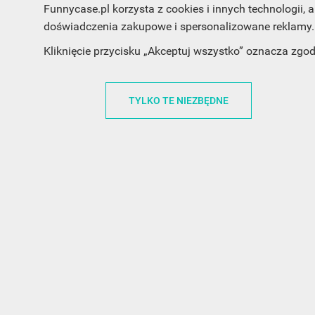
Funnycase.pl korzysta z cookies i innych technologii
doświadczenia zakupowe i spersonalizowane reklamy. 
INFORMACJA O SKLEPIE
INFORM
Kliknięcie przycisku „Akceptuj wszystko” oznacza zgo
FunnyCase.pl
O MARCE
Trudna 13
REGULAMI
TYLKO TE NIEZBĘDNE
32-700 Bochnia
RABATOWY
Polska
REGULAMI
office@funnycase.pl
POLITYKA 
+48574304204
COOKIES
REGULAMI
KLAUZULA
WYPISANIE
PROMOCJE