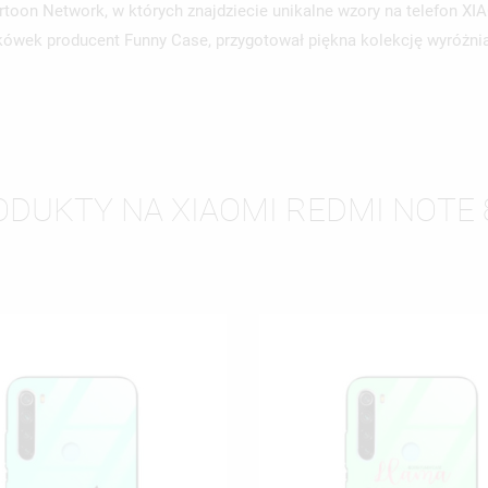
artoon Network, w których znajdziecie unikalne wzory na telefon
ówek producent Funny Case, przygotował piękna kolekcję wyróżniaj
ODUKTY NA XIAOMI REDMI NOTE 8 
WÓRZ LISTĘ ŻYCZEŃ
LOGUJ SIĘ
ZWA LISTY ŻYCZEŃ
SISZ BYĆ ZALOGOWANY BY ZAPISAĆ PRODUKTY NA SWOJEJ LIŚCIE
JE LISTY ŻYCZEŃ
CZEŃ.
UTWÓRZ NOWĄ L
add_circle_outline
ANULUJ
ZALOGUJ SIĘ
ANULUJ
UTWÓRZ LISTĘ ŻYCZEŃ