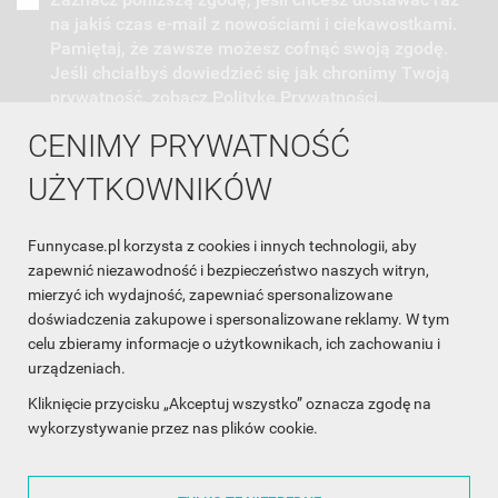
na jakiś czas e-mail z nowościami i ciekawostkami.
Pamiętaj, że zawsze możesz cofnąć swoją zgodę.
Jeśli chciałbyś dowiedzieć się jak chronimy Twoją
prywatność, zobacz Politykę Prywatności.
CENIMY PRYWATNOŚĆ
UŻYTKOWNIKÓW
Funnycase.pl korzysta z cookies i innych technologii, aby
INFORMACJA O SKLEPIE

zapewnić niezawodność i bezpieczeństwo naszych witryn,
mierzyć ich wydajność, zapewniać spersonalizowane
INFORMACJE

doświadczenia zakupowe i spersonalizowane reklamy. W tym
celu zbieramy informacje o użytkownikach, ich zachowaniu i
OBSŁUGA KLIENTA

urządzeniach.
WSPÓŁPRACA

Kliknięcie przycisku „Akceptuj wszystko” oznacza zgodę na
wykorzystywanie przez nas plików cookie.
ŚLEDŹ NAS NA FACEBOOKU
