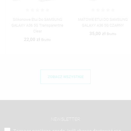
Silikonowe Etui Do SAMSUNG
MATOWE ETUI DO SAMSUNG
GALAXY A36 5G Transparentne
GALAXY A36 5G CZARNY
Clear
35,00 zł
Brutto
22,00 zł
Brutto
ZOBACZ WSZYSTKIE
NEWSLETTER
Zaznacz poniższą zgodę, jeśli chcesz dostawać raz