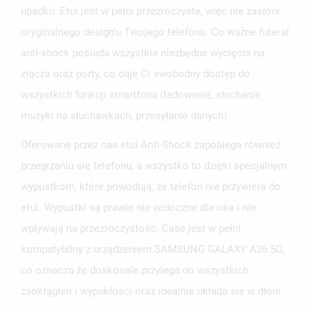
UTWÓRZ LISTĘ ŻYCZEŃ
upadku. Etui jest w pełni przezroczyste, więc nie zasłoni
ZALOGUJ SIĘ
oryginalnego design’u Twojego telefonu. Co ważne futerał
NAZWA LISTY ŻYCZEŃ
MUSISZ BYĆ ZALOGOWANY BY ZAPISAĆ PRODUKTY NA
anti-shock posiada wszystkie niezbędne wycięcia na
MOJE LISTY ŻYCZEŃ
SWOJEJ LIŚCIE ŻYCZEŃ.
złącza oraz porty, co daje Ci swobodny dostęp do
UTWÓRZ NOWĄ LISTĘ
add_circle_outline
wszystkich funkcji smartfona (ładowanie, słuchanie
ANULUJ
ZALOGUJ SIĘ
muzyki na słuchawkach, przesyłanie danych).
ANULUJ
UTWÓRZ LISTĘ ŻYCZEŃ
Oferowane przez nas etui Anti-Shock zapobiega również
przegrzaniu się telefonu, a wszystko to dzięki specjalnym
wypustkom, które powodują, że telefon nie przywiera do
etui. Wypustki są prawie nie widoczne dla oka i nie
wpływają na przezroczystość. Case jest w pełni
kompatybilny z urządzeniem SAMSUNG GALAXY A36 5G,
co oznacza że doskonale przylega do wszystkich
zaokrągleń i wypukłości oraz idealnie układa się w dłoni.