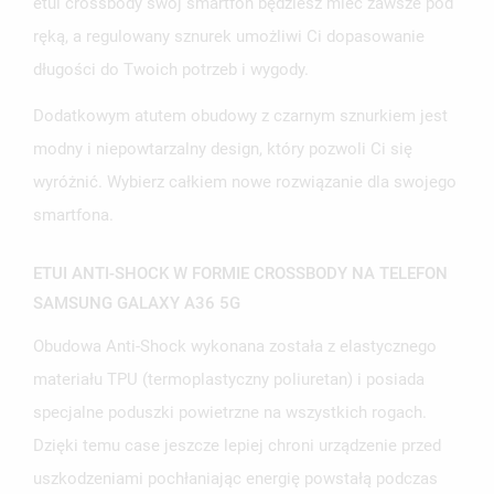
etui crossbody swój smartfon będziesz mieć zawsze pod
ręką, a regulowany sznurek umożliwi Ci dopasowanie
długości do Twoich potrzeb i wygody.
Dodatkowym atutem obudowy z czarnym sznurkiem jest
modny i niepowtarzalny design, który pozwoli Ci się
wyróżnić. Wybierz całkiem nowe rozwiązanie dla swojego
smartfona.
ETUI ANTI-SHOCK W FORMIE CROSSBODY NA TELEFON
SAMSUNG GALAXY A36 5G
Obudowa Anti-Shock wykonana została z elastycznego
materiału TPU (termoplastyczny poliuretan) i posiada
specjalne poduszki powietrzne na wszystkich rogach.
Dzięki temu case jeszcze lepiej chroni urządzenie przed
uszkodzeniami pochłaniając energię powstałą podczas