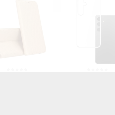
konowe Etui Do SAMSUNG
MATOWE ETUI DO SAM
 S24 / S25 Transparentne
GALAXY S25 CZARN
Clear
35,00 zł
Brutto
22,00 zł
Brutto