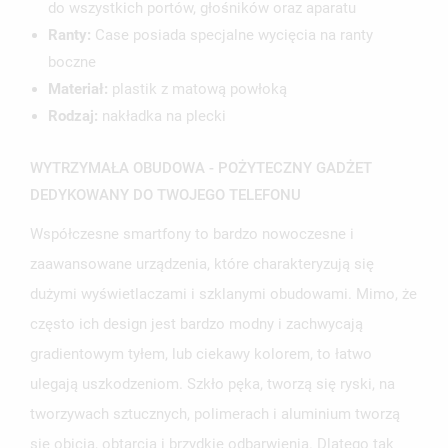
do wszystkich portów, głośników oraz aparatu
ANULUJ
ZALOGUJ SIĘ
ANULUJ
UTWÓRZ LISTĘ ŻYCZEŃ
Ranty:
Case posiada specjalne wycięcia na ranty
boczne
Materiał:
plastik z matową powłoką
Rodzaj:
nakładka na plecki
WYTRZYMAŁA OBUDOWA - POŻYTECZNY GADŻET
DEDYKOWANY DO TWOJEGO TELEFONU
Współczesne smartfony to bardzo nowoczesne i
zaawansowane urządzenia, które charakteryzują się
dużymi wyświetlaczami i szklanymi obudowami. Mimo, że
często ich design jest bardzo modny i zachwycają
gradientowym tyłem, lub ciekawy kolorem, to łatwo
ulegają uszkodzeniom. Szkło pęka, tworzą się ryski, na
tworzywach sztucznych, polimerach i aluminium tworzą
się obicia, obtarcia i brzydkie odbarwienia. Dlatego tak