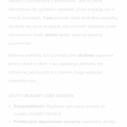
ułatwić Ci korzystanie z przycisków. Jest to także
alternatywa dla zgrubień i nakładek, które znajdują się w
innych futerałach.
Case
posiada także delikatną wypustkę
dookoła wycięcia na aparat, aby uchronić obiektyw przed
rysowaniem, kiedy
telefon
będzie leżał na płaskiej
powierzchni.
Matowa powłoka, którą pokryta jest
obudowa
zapewnia
pewny chwyt w dłoni, oraz zapobiega zbieraniu się
odcisków palców, które z czasem mogą wyglądać
nieestetycznie.
UTWÓRZ LISTĘ ŻYCZEŃ
ZALOGUJ SIĘ
ATUTY OBUDOWY COBY SMOOTH:
NAZWA LISTY ŻYCZEŃ
MUSISZ BYĆ ZALOGOWANY BY ZAPISAĆ PRODUKTY NA
Kompatybilność:
Obudowa wykonana została do
MOJE LISTY ŻYCZEŃ
SWOJEJ LIŚCIE ŻYCZEŃ.
modelu HUAWEI NOVA 8
Perfekcyjnie dopasowane wycięcia:
swobodny dostęp
UTWÓRZ NOWĄ LISTĘ
add_circle_outline