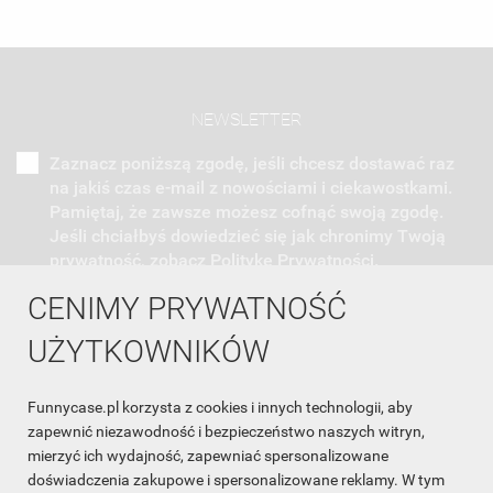
NEWSLETTER
Zaznacz poniższą zgodę, jeśli chcesz dostawać raz
na jakiś czas e-mail z nowościami i ciekawostkami.
Pamiętaj, że zawsze możesz cofnąć swoją zgodę.
Jeśli chciałbyś dowiedzieć się jak chronimy Twoją
prywatność, zobacz Politykę Prywatności.
CENIMY PRYWATNOŚĆ
UŻYTKOWNIKÓW
Funnycase.pl korzysta z cookies i innych technologii, aby
INFORMACJA O SKLEPIE

zapewnić niezawodność i bezpieczeństwo naszych witryn,
mierzyć ich wydajność, zapewniać spersonalizowane
INFORMACJE

doświadczenia zakupowe i spersonalizowane reklamy. W tym