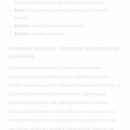
do wszystkich portów, głośników oraz aparatu
ANULUJ
ZALOGUJ SIĘ
ANULUJ
UTWÓRZ LISTĘ ŻYCZEŃ
Ranty:
Case posiada specjalne wycięcia na ranty
boczne
Materiał:
plastik z matową powłoką
Rodzaj:
nakładka na plecki
OCHRONNA NAKŁADKA - POTRZEBNE AKCESORIUM DO
SMARTFONA
Współczesne smartfony to bardzo nowoczesne i
zaawansowane urządzenia, które charakteryzują się
dużymi wyświetlaczami i szklanymi obudowami. Mimo, że
często ich design jest bardzo modny i zachwycają
gradientowym tyłem, lub ciekawy kolorem, to łatwo
ulegają uszkodzeniom. Szkło pęka, tworzą się ryski, na
tworzywach sztucznych, polimerach i aluminium tworzą
się obicia, obtarcia i brzydkie odbarwienia. Dlatego tak