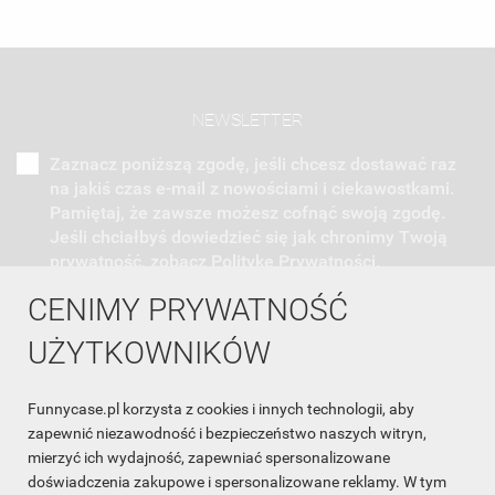
NEWSLETTER
Zaznacz poniższą zgodę, jeśli chcesz dostawać raz
na jakiś czas e-mail z nowościami i ciekawostkami.
Pamiętaj, że zawsze możesz cofnąć swoją zgodę.
Jeśli chciałbyś dowiedzieć się jak chronimy Twoją
prywatność, zobacz Politykę Prywatności.
CENIMY PRYWATNOŚĆ
UŻYTKOWNIKÓW
Funnycase.pl korzysta z cookies i innych technologii, aby
INFORMACJA O SKLEPIE

zapewnić niezawodność i bezpieczeństwo naszych witryn,
mierzyć ich wydajność, zapewniać spersonalizowane
INFORMACJE

doświadczenia zakupowe i spersonalizowane reklamy. W tym