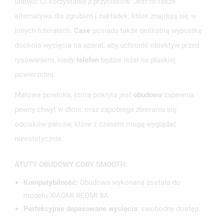
ułatwić Ci korzystanie z przycisków. Jest to także
alternatywa dla zgrubień i nakładek, które znajdują się w
innych futerałach.
Case
posiada także delikatną wypustkę
dookoła wycięcia na aparat, aby uchronić obiektyw przed
rysowaniem, kiedy
telefon
będzie leżał na płaskiej
powierzchni.
Matowa powłoka, którą pokryta jest
obudowa
zapewnia
pewny chwyt w dłoni, oraz zapobiega zbieraniu się
odcisków palców, które z czasem mogą wyglądać
nieestetycznie.
UTWÓRZ LISTĘ ŻYCZEŃ
ZALOGUJ SIĘ
ATUTY OBUDOWY COBY SMOOTH:
NAZWA LISTY ŻYCZEŃ
MUSISZ BYĆ ZALOGOWANY BY ZAPISAĆ PRODUKTY NA
Kompatybilność:
Obudowa wykonana została do
MOJE LISTY ŻYCZEŃ
SWOJEJ LIŚCIE ŻYCZEŃ.
modelu XIAOMI REDMI 8A
Perfekcyjnie dopasowane wycięcia:
swobodny dostęp
UTWÓRZ NOWĄ LISTĘ
add_circle_outline