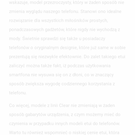
wskazuje, model przezroczysty, który w żaden sposób nie
zmienia wyglądu naszego telefonu. Stanowi ono idealne
rozwiązanie dla wszystkich miłośników prostych,
ponadczasowych gadżetów, które nigdy nie wychodzą z
UTWÓRZ LISTĘ ŻYCZEŃ
ZALOGUJ SIĘ
mody. Świetnie sprawdzi się także u posiadaczy
telefonów o oryginalnym designie, które już same w sobie
NAZWA LISTY ŻYCZEŃ
MUSISZ BYĆ ZALOGOWANY BY ZAPISAĆ PRODUKTY NA
MOJE LISTY ŻYCZEŃ
SWOJEJ LIŚCIE ŻYCZEŃ.
prezentują się niezwykle efektownie. Do zalet takiego etui
zaliczyć można także fakt, iż podczas użytkowania
UTWÓRZ NOWĄ LISTĘ
add_circle_outline
smartfona nie wysuwa się on z dłoni, co w znaczący
ANULUJ
ZALOGUJ SIĘ
ANULUJ
UTWÓRZ LISTĘ ŻYCZEŃ
sposób zwiększa wygodę codziennego korzystania z
telefonu.
Co więcej, modele z linii Clear nie zmieniają w żaden
sposób gabarytów urządzenia, z czym możemy mieć do
czynienia w przypadku innych modeli etui do telefonów.
Warto tu również wspomnieć o niskiej cenie etui, która