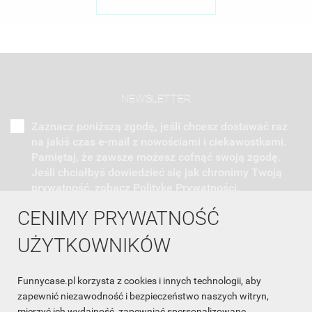
NEWSLETTER
Zaznacz poniższą zgodę, jeśli chcesz dostawać raz
na jakiś czas e-mail z nowościami i ciekawostkami.
Pamiętaj, że zawsze możesz cofnąć swoją zgodę.
Jeśli chciałbyś dowiedzieć się jak chronimy Twoją
prywatność, zobacz Politykę Prywatności.
CENIMY PRYWATNOŚĆ
UŻYTKOWNIKÓW
Funnycase.pl korzysta z cookies i innych technologii, aby
INFORMACJA O SKLEPIE

zapewnić niezawodność i bezpieczeństwo naszych witryn,
mierzyć ich wydajność, zapewniać spersonalizowane