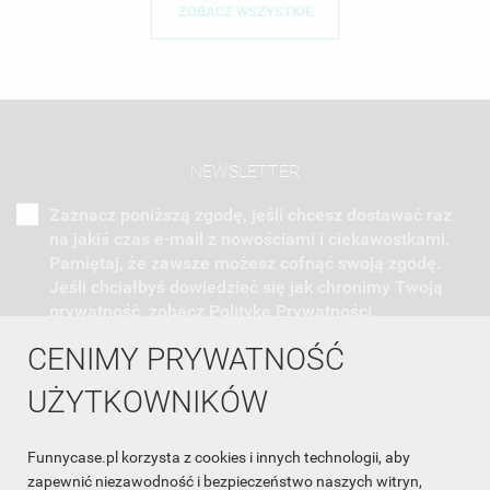
ZOBACZ WSZYSTKIE
NEWSLETTER
Zaznacz poniższą zgodę, jeśli chcesz dostawać raz
na jakiś czas e-mail z nowościami i ciekawostkami.
Pamiętaj, że zawsze możesz cofnąć swoją zgodę.
Jeśli chciałbyś dowiedzieć się jak chronimy Twoją
prywatność, zobacz Politykę Prywatności.
CENIMY PRYWATNOŚĆ
UŻYTKOWNIKÓW
Funnycase.pl korzysta z cookies i innych technologii, aby
INFORMACJA O SKLEPIE

zapewnić niezawodność i bezpieczeństwo naszych witryn,