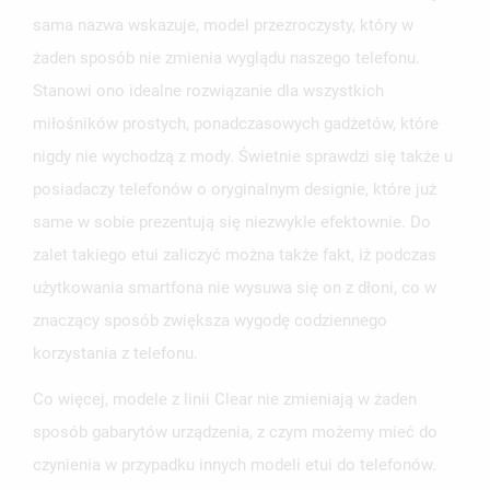
sama nazwa wskazuje, model przezroczysty, który w
żaden sposób nie zmienia wyglądu naszego telefonu.
Stanowi ono idealne rozwiązanie dla wszystkich
UTWÓRZ LISTĘ ŻYCZEŃ
miłośników prostych, ponadczasowych gadżetów, które
ZALOGUJ SIĘ
nigdy nie wychodzą z mody. Świetnie sprawdzi się także u
NAZWA LISTY ŻYCZEŃ
posiadaczy telefonów o oryginalnym designie, które już
MUSISZ BYĆ ZALOGOWANY BY ZAPISAĆ PRODUKTY NA
MOJE LISTY ŻYCZEŃ
SWOJEJ LIŚCIE ŻYCZEŃ.
same w sobie prezentują się niezwykle efektownie. Do
UTWÓRZ NOWĄ LISTĘ
zalet takiego etui zaliczyć można także fakt, iż podczas
add_circle_outline
użytkowania smartfona nie wysuwa się on z dłoni, co w
ANULUJ
ZALOGUJ SIĘ
ANULUJ
UTWÓRZ LISTĘ ŻYCZEŃ
znaczący sposób zwiększa wygodę codziennego
korzystania z telefonu.
Co więcej, modele z linii Clear nie zmieniają w żaden
sposób gabarytów urządzenia, z czym możemy mieć do
czynienia w przypadku innych modeli etui do telefonów.