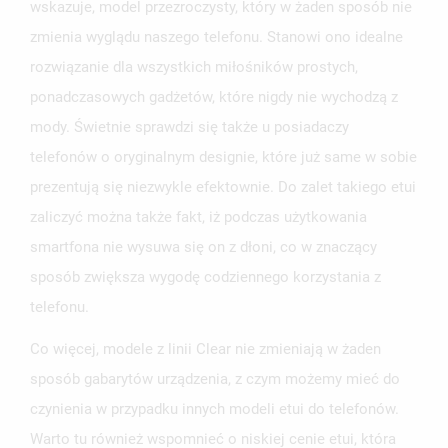
wskazuje, model przezroczysty, który w żaden sposób nie
zmienia wyglądu naszego telefonu. Stanowi ono idealne
rozwiązanie dla wszystkich miłośników prostych,
ponadczasowych gadżetów, które nigdy nie wychodzą z
UTWÓRZ LISTĘ ŻYCZEŃ
ZALOGUJ SIĘ
mody. Świetnie sprawdzi się także u posiadaczy
telefonów o oryginalnym designie, które już same w sobie
NAZWA LISTY ŻYCZEŃ
MUSISZ BYĆ ZALOGOWANY BY ZAPISAĆ PRODUKTY NA
MOJE LISTY ŻYCZEŃ
SWOJEJ LIŚCIE ŻYCZEŃ.
prezentują się niezwykle efektownie. Do zalet takiego etui
zaliczyć można także fakt, iż podczas użytkowania
UTWÓRZ NOWĄ LISTĘ
add_circle_outline
smartfona nie wysuwa się on z dłoni, co w znaczący
ANULUJ
ZALOGUJ SIĘ
ANULUJ
UTWÓRZ LISTĘ ŻYCZEŃ
sposób zwiększa wygodę codziennego korzystania z
telefonu.
Co więcej, modele z linii Clear nie zmieniają w żaden
sposób gabarytów urządzenia, z czym możemy mieć do
czynienia w przypadku innych modeli etui do telefonów.
Warto tu również wspomnieć o niskiej cenie etui, która