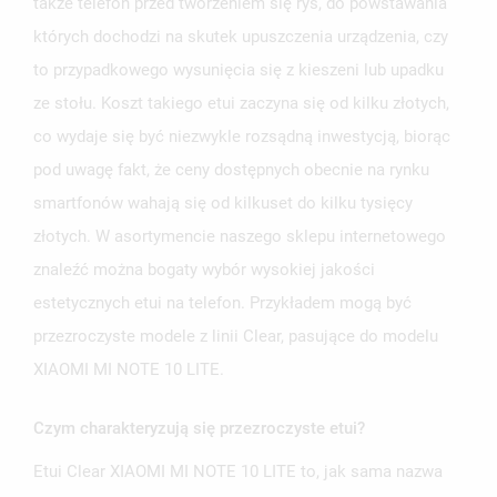
także telefon przed tworzeniem się rys, do powstawania
których dochodzi na skutek upuszczenia urządzenia, czy
to przypadkowego wysunięcia się z kieszeni lub upadku
ze stołu. Koszt takiego etui zaczyna się od kilku złotych,
co wydaje się być niezwykle rozsądną inwestycją, biorąc
pod uwagę fakt, że ceny dostępnych obecnie na rynku
smartfonów wahają się od kilkuset do kilku tysięcy
złotych. W asortymencie naszego sklepu internetowego
znaleźć można bogaty wybór wysokiej jakości
estetycznych etui na telefon. Przykładem mogą być
przezroczyste modele z linii Clear, pasujące do modelu
XIAOMI MI NOTE 10 LITE.
Czym charakteryzują się przezroczyste etui?
Etui Clear XIAOMI MI NOTE 10 LITE to, jak sama nazwa