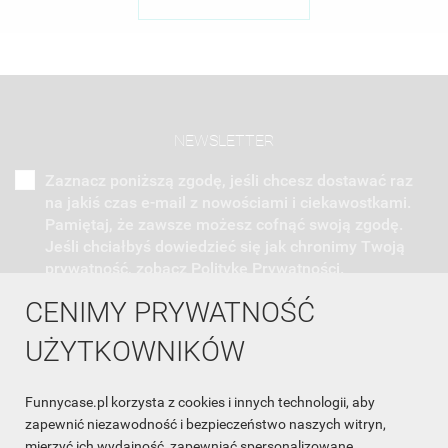
NEWSLETTER
Zaznacz poniższą zgodę, jeśli chcesz dostawać raz
na jakiś czas e-mail z nowościami i ciekawostkami.
Pamiętaj, że zawsze możesz cofnąć swoją zgodę.
Jeśli chciałbyś dowiedzieć się jak chronimy Twoją
prywatność, zobacz Politykę Prywatności.
CENIMY PRYWATNOŚĆ
UŻYTKOWNIKÓW
Funnycase.pl korzysta z cookies i innych technologii, aby
INFORMACJA O SKLEPIE

zapewnić niezawodność i bezpieczeństwo naszych witryn,
mierzyć ich wydajność, zapewniać spersonalizowane