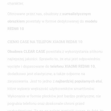
charakter.
Oferowane przez nas, obudowy z
surrealistycznym
obrazkiem
powstały w formie dedykowanej do
modelu
UTWÓRZ LISTĘ ŻYCZEŃ
ZALOGUJ SIĘ
REDMI 10
NAZWA LISTY ŻYCZEŃ
MUSISZ BYĆ ZALOGOWANY BY ZAPISAĆ PRODUKTY NA
MOJE LISTY ŻYCZEŃ
CIENKI CASE NA TELEFON XIAOMI REDMI 10
SWOJEJ LIŚCIE ŻYCZEŃ.
Obudowa CLEAR CASE
powstała z wykorzystania silikonu
UTWÓRZ NOWĄ LISTĘ
add_circle_outline
najlepszej jakości. Sprawiło to, że etui jest odpowiednio
ANULUJ
ZALOGUJ SIĘ
ANULUJ
UTWÓRZ LISTĘ ŻYCZEŃ
wycięte i dopasowane do
telefonu XIAOMI REDMI 10
,
dodatkowo jest elastyczne, a także odporne na
zarysowania. Jest to jedno z
najbardziej popularnych etui
,
które wybiera większość użytkowników smartfonów.
Wykonanie w formie plecków jest bardzo praktyczne, nie
pogrubia telefonu oraz doskonale chroni przed