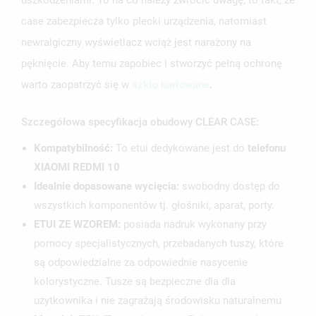
uszkodzeniami. To na co należy zwrócić uwagę, to fakt, że
case zabezpiecza tylko plecki urządzenia, natomiast
newralgiczny wyświetlacz wciąż jest narażony na
pęknięcie. Aby temu zapobiec i stworzyć pełną ochronę
warto zaopatrzyć się w
szkło hartowane
.
Szczegółowa specyfikacja obudowy CLEAR CASE:
Kompatybilność:
To etui dedykowane jest do
telefonu
XIAOMI REDMI 10
Idealnie dopasowane wycięcia:
swobodny dostęp do
wszystkich komponentów tj. głośniki, aparat, porty.
ETUI ZE WZOREM:
posiada nadruk wykonany przy
pomocy specjalistycznych, przebadanych tuszy, które
są odpowiedzialne za odpowiednie nasycenie
kolorystyczne. Tusze są bezpieczne dla dla
użytkownika i nie zagrażają środowisku naturalnemu