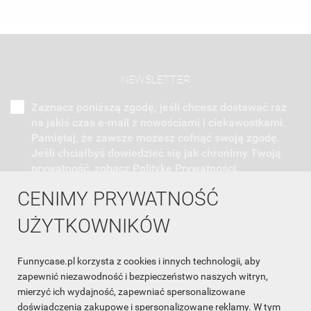
NEWSLETTER
Zaznacz poniższą zgodę, jeśli chcesz dostawać raz
na jakiś czas e-mail z nowościami i ciekawostkami.
Pamiętaj, że zawsze możesz cofnąć swoją zgodę.
Jeśli chciałbyś dowiedzieć się jak chronimy Twoją
prywatność, zobacz Politykę Prywatności.
CENIMY PRYWATNOŚĆ
UŻYTKOWNIKÓW
Funnycase.pl korzysta z cookies i innych technologii, aby
INFORMACJA O SKLEPIE

zapewnić niezawodność i bezpieczeństwo naszych witryn,
mierzyć ich wydajność, zapewniać spersonalizowane
INFORMACJE

doświadczenia zakupowe i spersonalizowane reklamy. W tym