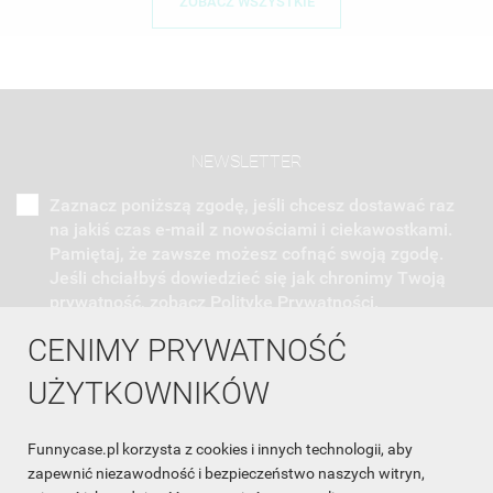
ZOBACZ WSZYSTKIE
NEWSLETTER
Zaznacz poniższą zgodę, jeśli chcesz dostawać raz
na jakiś czas e-mail z nowościami i ciekawostkami.
Pamiętaj, że zawsze możesz cofnąć swoją zgodę.
Jeśli chciałbyś dowiedzieć się jak chronimy Twoją
prywatność, zobacz Politykę Prywatności.
CENIMY PRYWATNOŚĆ
UŻYTKOWNIKÓW
Funnycase.pl korzysta z cookies i innych technologii, aby
INFORMACJA O SKLEPIE

zapewnić niezawodność i bezpieczeństwo naszych witryn,