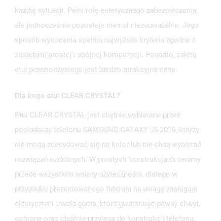
każdej sytuacji. Pełni rolę estetycznego zabezpieczenia,
ale jednocześnie pozostaje niemal niezauważalne. Jego
sposób wykonania spełnia najwyższe kryteria zgodne z
UTWÓRZ LISTĘ ŻYCZEŃ
zasadami prostej i spójnej kompozycji. Ponadto, zaletą
ZALOGUJ SIĘ
etui przezroczystego jest bardzo atrakcyjna cena.
NAZWA LISTY ŻYCZEŃ
MUSISZ BYĆ ZALOGOWANY BY ZAPISAĆ PRODUKTY NA
MOJE LISTY ŻYCZEŃ
SWOJEJ LIŚCIE ŻYCZEŃ.
Dla kogo etui CLEAR CRYSTAL?
UTWÓRZ NOWĄ LISTĘ
add_circle_outline
Etui CLEAR CRYSTAL jest chętnie wybierane przez
ANULUJ
ZALOGUJ SIĘ
posiadaczy telefonu SAMSUNG GALAXY J5 2016, którzy
ANULUJ
UTWÓRZ LISTĘ ŻYCZEŃ
nie mogą zdecydować się na kolor lub nie chcą wybierać
rozwiązań ozdobnych. W prostych konstrukcjach cenimy
przede wszystkim walory użyteczności, dlatego w
przypadku prezentowanego futerału na uwagę zasługuje
elastyczna i trwała guma, która gwarantuje pewny chwyt,
ochronę oraz idealnie przylega do konstrukcji telefonu.