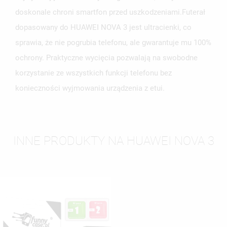
ANULUJ
ZALOGUJ SIĘ
doskonale chroni smartfon przed uszkodzeniami.Futerał
ANULUJ
UTWÓRZ LISTĘ ŻYCZEŃ
dopasowany do HUAWEI NOVA 3 jest ultracienki, co
sprawia, że nie pogrubia telefonu, ale gwarantuje mu 100%
ochrony. Praktyczne wycięcia pozwalają na swobodne
korzystanie ze wszystkich funkcji telefonu bez
konieczności wyjmowania urządzenia z etui.
INNE PRODUKTY NA HUAWEI NOVA 3