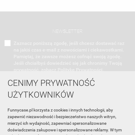
NEWSLETTER
Zaznacz poniższą zgodę, jeśli chcesz dostawać raz
na jakiś czas e-mail z nowościami i ciekawostkami.
Pamiętaj, że zawsze możesz cofnąć swoją zgodę.
Jeśli chciałbyś dowiedzieć się jak chronimy Twoją
prywatność, zobacz Politykę Prywatności.
CENIMY PRYWATNOŚĆ
UŻYTKOWNIKÓW
Funnycase.pl korzysta z cookies i innych technologii, aby
INFORMACJA O SKLEPIE

zapewnić niezawodność i bezpieczeństwo naszych witryn,
mierzyć ich wydajność, zapewniać spersonalizowane
INFORMACJE

doświadczenia zakupowe i spersonalizowane reklamy. W tym