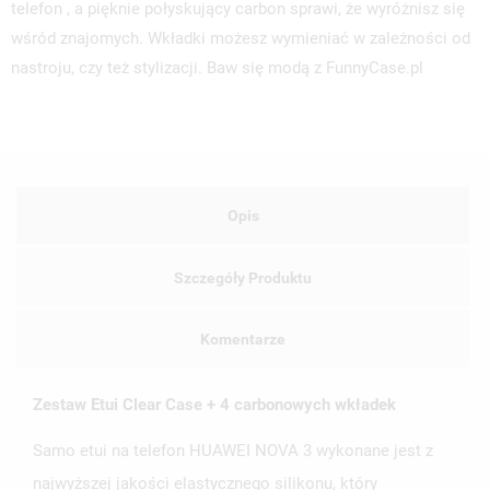
telefon , a pięknie połyskujący carbon sprawi, że wyróżnisz się
wśród znajomych. Wkładki możesz wymieniać w zależności od
nastroju, czy też stylizacji. Baw się modą z FunnyCase.pl
Opis
Szczegóły Produktu
UTWÓRZ LISTĘ ŻYCZEŃ
Komentarze
ZALOGUJ SIĘ
NAZWA LISTY ŻYCZEŃ
Zestaw Etui Clear Case + 4 carbonowych wkładek
MUSISZ BYĆ ZALOGOWANY BY ZAPISAĆ PRODUKTY NA
MOJE LISTY ŻYCZEŃ
SWOJEJ LIŚCIE ŻYCZEŃ.
Samo etui na telefon HUAWEI NOVA 3 wykonane jest z
UTWÓRZ NOWĄ LISTĘ
add_circle_outline
najwyższej jakości elastycznego silikonu, który