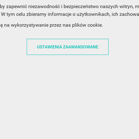
, aby zapewnić niezawodność i bezpieczeństwo naszych witryn,
W tym celu zbieramy informacje o użytkownikach, ich zachowan
ACJE
OBSŁUGA KLIENTA
WSPÓŁPRA
dę na wykorzystywanie przez nas plików cookie.
ZWROTY I WYMIANY
DLA FIRM
N KODÓW
PŁATNOŚCI I DOSTAWY
DLA GRAFIKÓW
USTAWIENIA ZAAWANSOWANE
CH
ŚLEDZENIE PRZESYŁKI
DOŁĄCZ DO NAS
N
FAQ
NASZE SOCIAL 
PRYWATNOŚCI
KONTAKT Z NAMI
N NEWSLETTERA
 EOG
 Z NEWSLETTERA