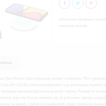
Silikonowa obudowa o wysoki
wykonane zostało …
ntarze
a. Etui Protect Case wykonane zostało z materiału TPU o grubości
 GALAXY A73 5G przed uszkodzeniami oraz amortyzuje wszelkie wstr
niezbędne wycięcia/zgrubienia na porty i złącza. Pozwala to na sw
arentna, więc nie musisz obawiać się, że pokrowiec zakryje oryg
rze na aparat i czytnik linii papilarnych, dzięki czemu nie musis