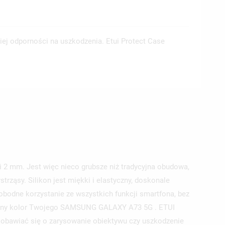
ej odporności na uszkodzenia. Etui Protect Case
 2 mm. Jest więc nieco grubsze niż tradycyjna obudowa,
ząsy. Silikon jest miękki i elastyczny, doskonale
obodne korzystanie ze wszystkich funkcji smartfona, bez
inalny kolor Twojego SAMSUNG GALAXY A73 5G . ETUI
z obawiać się o zarysowanie obiektywu czy uszkodzenie