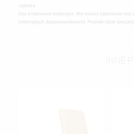
czytnika.
Etui a ładowanie indukcyjne. Nie musisz zdejmować etu
indukcyjnych (bezprzewodowych). Posiada także specjaln
INNE 
UT
ZA
NA
MU
MO
ŻY