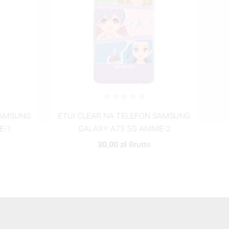
SAMSUNG
ETUI CLEAR NA TELEFON SAMSUNG
ET
E-2
GALAXY A73 5G ANIME-3
30,00 zł
Brutto