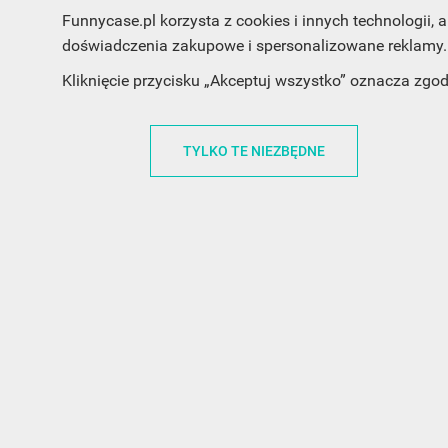
Funnycase.pl korzysta z cookies i innych technologii
doświadczenia zakupowe i spersonalizowane reklamy. 
INFORMACJA O SKLEPIE
INFORM
Kliknięcie przycisku „Akceptuj wszystko” oznacza zgo
FunnyCase.pl
O MARCE
Trudna 13
REGULAMI
TYLKO TE NIEZBĘDNE
32-700 Bochnia
RABATOWY
Polska
REGULAMI
office@funnycase.pl
POLITYKA 
+48574304204
COOKIES
REGULAMI
KLAUZULA
WYPISANIE
PROMOCJE