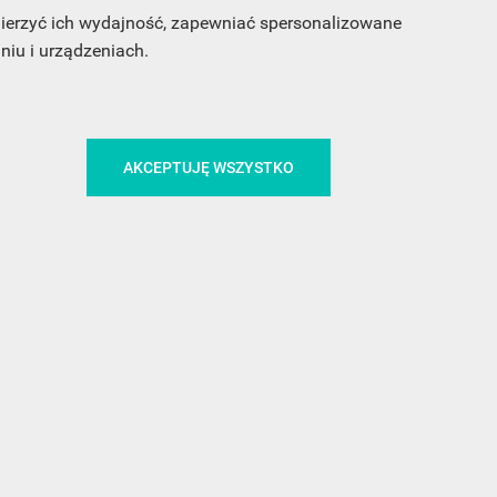
 mierzyć ich wydajność, zapewniać spersonalizowane
iu i urządzeniach.
CA
ŚLEDŹ NAS NA FACEBOOKU
AKCEPTUJĘ WSZYSTKO
!
MEDIA