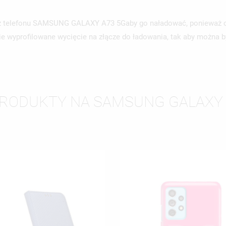
i z telefonu SAMSUNG GALAXY A73 5Gaby go naładować, ponieważ o
ie wyprofilowane wycięcie na złącze do ładowania, tak aby można
PRODUKTY NA SAMSUNG GALAXY 
WÓRZ LISTĘ ŻYCZEŃ
LOGUJ SIĘ
ZWA LISTY ŻYCZEŃ
SISZ BYĆ ZALOGOWANY BY ZAPISAĆ PRODUKTY NA SWOJEJ LIŚCIE
JE LISTY ŻYCZEŃ
CZEŃ.
UTWÓRZ NOWĄ L
add_circle_outline
ANULUJ
ZALOGUJ SIĘ
ANULUJ
UTWÓRZ LISTĘ ŻYCZEŃ