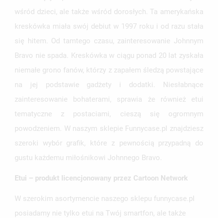
wśród dzieci, ale także wśród dorosłych. Ta amerykańska
kreskówka miała swój debiut w 1997 roku i od razu stała
się hitem. Od tamtego czasu, zainteresowanie Johnnym
Bravo nie spada. Kreskówka w ciągu ponad 20 lat zyskała
niemałe grono fanów, którzy z zapałem śledzą powstające
UTWÓRZ LISTĘ ŻYCZEŃ
na jej podstawie gadżety i dodatki. Niesłabnące
ZALOGUJ SIĘ
zainteresowanie bohaterami, sprawia że również etui
NAZWA LISTY ŻYCZEŃ
MUSISZ BYĆ ZALOGOWANY BY ZAPISAĆ PRODUKTY NA
tematyczne z postaciami, cieszą się ogromnym
MOJE LISTY ŻYCZEŃ
SWOJEJ LIŚCIE ŻYCZEŃ.
powodzeniem. W naszym sklepie Funnycase.pl znajdziesz
UTWÓRZ NOWĄ LISTĘ
add_circle_outline
szeroki wybór grafik, które z pewnością przypadną do
ANULUJ
ZALOGUJ SIĘ
gustu każdemu miłośnikowi Johnnego Bravo.
ANULUJ
UTWÓRZ LISTĘ ŻYCZEŃ
Etui – produkt licencjonowany przez Cartoon Network
W szerokim asortymencie naszego sklepu funnycase.pl
posiadamy nie tylko etui na Twój smartfon, ale także