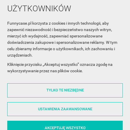
UŻYTKOWNIKÓW
Funnycase.pl korzysta z cookies i innych technologii, aby
INFORMACJA O SKLEPIE

zapewnić niezawodność i bezpieczeństwo naszych witryn,
mierzyć ich wydajność, zapewniać spersonalizowane
INFORMACJE

doświadczenia zakupowe i spersonalizowane reklamy. W tym
celu zbieramy informacje o użytkownikach, ich zachowaniu i
OBSŁUGA KLIENTA

urządzeniach.
WSPÓŁPRACA

Kliknięcie przycisku „Akceptuj wszystko” oznacza zgodę na
wykorzystywanie przez nas plików cookie.
ŚLEDŹ NAS NA FACEBOOKU

TYLKO TE NIEZBĘDNE
Made with
❤
in Poland
USTAWIENIA ZAAWANSOWANE
AKCEPTUJĘ WSZYSTKO