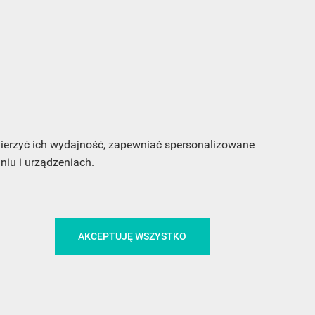
s e-
sz
my
 mierzyć ich wydajność, zapewniać spersonalizowane
iu i urządzeniach.
CA
ŚLEDŹ NAS NA FACEBOOKU
AKCEPTUJĘ WSZYSTKO
!
MEDIA