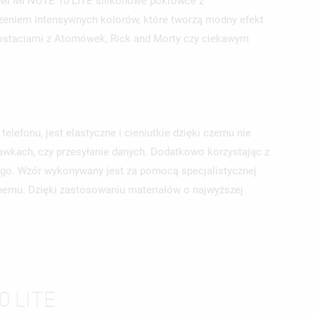
AOMI MI NOTE 10 LITE silikonowe pokrowce z
zeniem intensywnych kolorów, które tworzą modny efekt
ostaciami z Atomówek, Rick and Morty czy ciekawym
telefonu, jest elastyczne i cieniutkie dzięki czemu nie
hawkach, czy przesyłanie danych. Dodatkowo korzystając z
ego. Wzór wykonywany jest za pomocą specjalistycznej
lnemu. Dzięki zastosowaniu materiałów o najwyższej
0 LITE