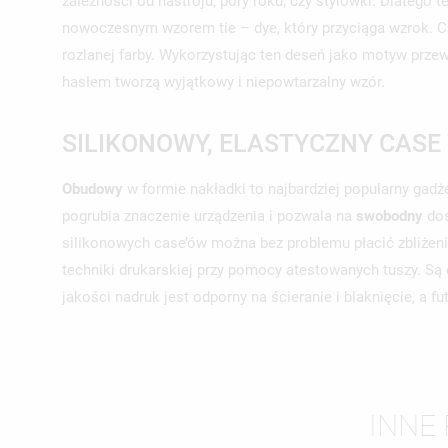
zależności od nastroju, pory roku, czy stylówki. Dlate
nowoczesnym wzorem tie – dye, który przyciąga wzrok. Ca
rozlanej farby. Wykorzystując ten deseń jako motyw prze
hasłem tworzą wyjątkowy i niepowtarzalny wzór.
SILIKONOWY, ELASTYCZNY CASE
Obudowy
w formie nakładki to najbardziej popularny gadż
pogrubia znaczenie urządzenia i pozwala na
swobodny
dos
silikonowych case’ów można bez problemu płacić zbliżen
techniki drukarskiej przy pomocy atestowanych tuszy. Są
jakości nadruk jest odporny na ścieranie i blaknięcie, a fu
UT
ZA
INNE 
NA
MU