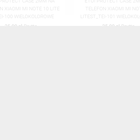
 PROTECT CASE 2MM NA
ETUI PROTECT CASE 2
FON XIAOMI MI NOTE 10
TELEFON XIAOMI MI NOTE 
_TEI-101 WIELOKOLOROWE
ST_TEI-102 WIELOKOL
25,00 zł
Brutto
25,00 zł
Brutto
ZOBACZ WSZYSTKIE