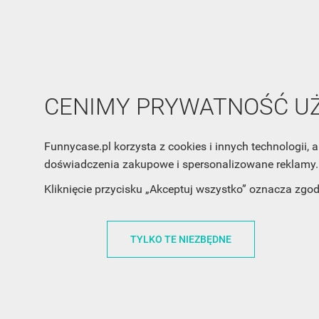
CENIMY PRYWATNOŚĆ 
Funnycase.pl korzysta z cookies i innych technologii
doświadczenia zakupowe i spersonalizowane reklamy. 
Kliknięcie przycisku „Akceptuj wszystko” oznacza zgo
INFORMACJA O SKLEPIE
INFORM
FunnyCase.pl
O MARCE
TYLKO TE NIEZBĘDNE
Trudna 13
REGULAMI
32-700 Bochnia
RABATOWY
Polska
REGULAMI