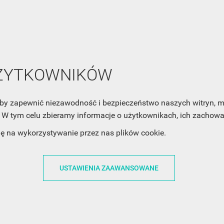
NEWSLETTER
Zaznacz poniższą zgodę, jeśli chcesz dostawać raz na jakiś cza
mail z nowościami i ciekawostkami. Pamiętaj, że zawsze może
cofnąć swoją zgodę. Jeśli chciałbyś dowiedzieć się jak chroni
Twoją prywatność, zobacz Politykę Prywatności.
UŻYTKOWNIKÓW
, aby zapewnić niezawodność i bezpieczeństwo naszych witryn,
W tym celu zbieramy informacje o użytkownikach, ich zachowan
dę na wykorzystywanie przez nas plików cookie.
ACJE
OBSŁUGA KLIENTA
WSPÓŁPRA
ZWROTY I WYMIANY
DLA FIRM
USTAWIENIA ZAAWANSOWANE
N KODÓW
PŁATNOŚCI I DOSTAWY
DLA GRAFIKÓW
CH
ŚLEDZENIE PRZESYŁKI
DOŁĄCZ DO NAS
N
FAQ
NASZE SOCIAL 