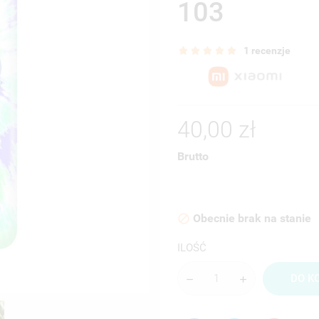
103
1 recenzje
40,00 zł
Brutto
Obecnie brak na stanie

ILOŚĆ
DO K