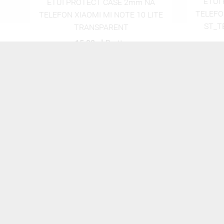
ETUI PROTECT CASE 2MM NA
ETUI
TELEFON XIAOMI MI NOTE 10 LITE
TELE
TE
ST_TEI-100 WIELOKOLOROWE
LITEST
25,00 zł
Brutto