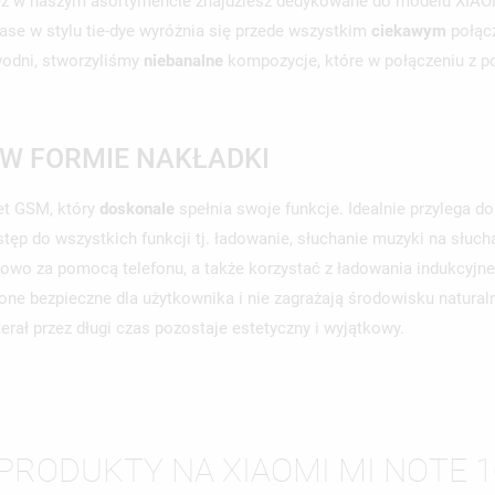
go też w naszym asortymencie znajdziesz dedykowane do modelu XI
se w stylu tie-dye wyróżnia się przede wszystkim
ciekawym
połąc
wodni, stworzyliśmy
niebanalne
kompozycje, które w połączeniu z p
 W FORMIE NAKŁADKI
et GSM, który
doskonale
spełnia swoje funkcje. Idealnie przylega do 
tęp do wszystkich funkcji tj. ładowanie, słuchanie muzyki na słuc
iowo za pomocą telefonu, a także korzystać z ładowania indukcyjn
 one bezpieczne dla użytkownika i nie zagrażają środowisku natura
terał przez długi czas pozostaje estetyczny i wyjątkowy.
WÓRZ LISTĘ ŻYCZEŃ
LOGUJ SIĘ
PRODUKTY NA XIAOMI MI NOTE 1
ZWA LISTY ŻYCZEŃ
SISZ BYĆ ZALOGOWANY BY ZAPISAĆ PRODUKTY NA SWOJEJ LIŚCIE