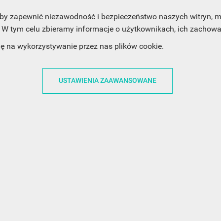
, aby zapewnić niezawodność i bezpieczeństwo naszych witryn,
W tym celu zbieramy informacje o użytkownikach, ich zachowan
ACJE
OBSŁUGA KLIENTA
WSPÓŁPRA
dę na wykorzystywanie przez nas plików cookie.
ZWROTY I WYMIANY
DLA FIRM
N KODÓW
PŁATNOŚCI I DOSTAWY
DLA GRAFIKÓW
USTAWIENIA ZAAWANSOWANE
CH
ŚLEDZENIE PRZESYŁKI
DOŁĄCZ DO NAS
N
FAQ
NASZE SOCIAL 
PRYWATNOŚCI
KONTAKT Z NAMI
N NEWSLETTERA
 EOG
 Z NEWSLETTERA