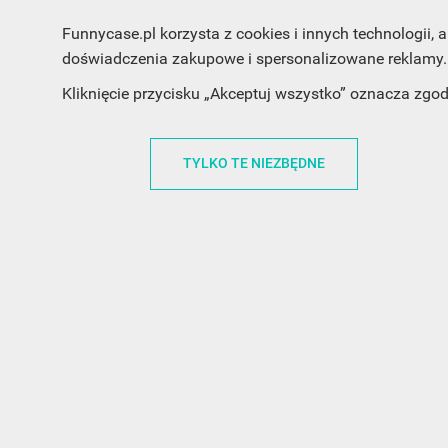
Funnycase.pl korzysta z cookies i innych technologii
doświadczenia zakupowe i spersonalizowane reklamy. 
INFORMACJA O SKLEPIE
INFORM
Kliknięcie przycisku „Akceptuj wszystko” oznacza zgo
FunnyCase.pl
O MARCE
Trudna 13
REGULAMI
TYLKO TE NIEZBĘDNE
32-700 Bochnia
RABATOWY
Polska
REGULAMI
office@funnycase.pl
POLITYKA 
+48574304204
COOKIES
REGULAMI
KLAUZULA
WYPISANIE
PROMOCJE