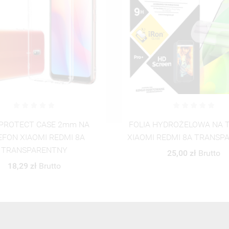
HYDROŻELOWA NA TELEFON
ETUI PROTECT CASE 2
REDMI 8A TRANSPARENTNY
TELEFON XIAOMI REDM
ST_PZPN_2022-10
25,00 zł
Brutto
50,01 zł
Brutto