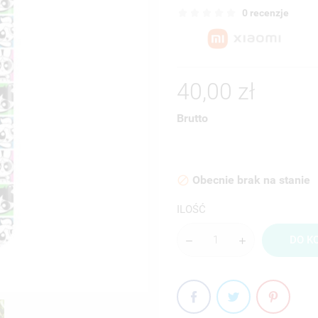
0 recenzje
40,00 zł
Brutto
Obecnie brak na stanie

ILOŚĆ
DO K