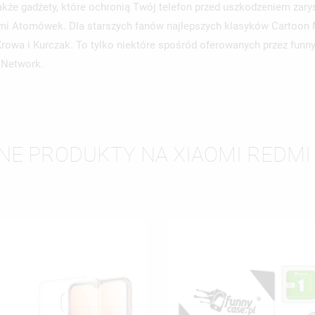
akże gadżety, które ochronią Twój telefon przed uszkodzeniem zary
erami Atomówek. Dla starszych fanów najlepszych klasyków Cartoo
Krowa i Kurczak. To tylko niektóre spośród oferowanych przez funn
 Network.
NE PRODUKTY NA XIAOMI REDMI
WÓRZ LISTĘ ŻYCZEŃ
LOGUJ SIĘ
ZWA LISTY ŻYCZEŃ
SISZ BYĆ ZALOGOWANY BY ZAPISAĆ PRODUKTY NA SWOJEJ LIŚCIE
JE LISTY ŻYCZEŃ
CZEŃ.
UTWÓRZ NOWĄ L
add_circle_outline
ANULUJ
ZALOGUJ SIĘ
ANULUJ
UTWÓRZ LISTĘ ŻYCZEŃ