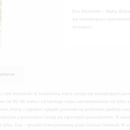
Etui Atomówki – Bajka, Bójka
się niesłabnącym powodzeniem
dorosłych...
ntarze
i inni Atomówki to kreskówka, która cieszą się niesłabnącym powo
ec lat 90. XX wieku i od tamtego czasu zainteresowanie nie tylko 
nów, którzy z zapałem oglądali powstałe na podstawie gadżety ora
matyczne z postaciami cieszą się ogromnym powodzeniem. W naszym 
 tylko. Etui – produkt licencjonowany przez Cartoon Network W s