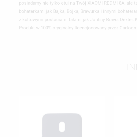
posiadamy nie tylko etui na Twój XIAOMI REDMI 8A, ale t
bohaterkami jak Bajka, Bójka, Brawurka i innymi bohat
z kultowymi postaciami takimi jak Johhny Bravo, Dexter, 
Produkt w 100% oryginalny licencjonowany przez Cartoon
IN
UT
ZA
NA
MU
MO
ŻY