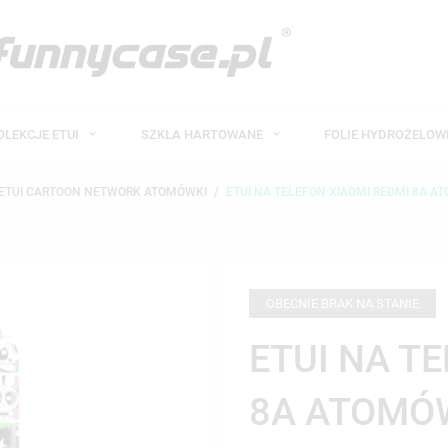
OLEKCJE ETUI
SZKŁA HARTOWANE
FOLIE HYDROŻELO
ETUI CARTOON NETWORK ATOMÓWKI
ETUI NA TELEFON XIAOMI REDMI 8A A
OBECNIE BRAK NA STANIE
ETUI NA T
8A ATOMÓ