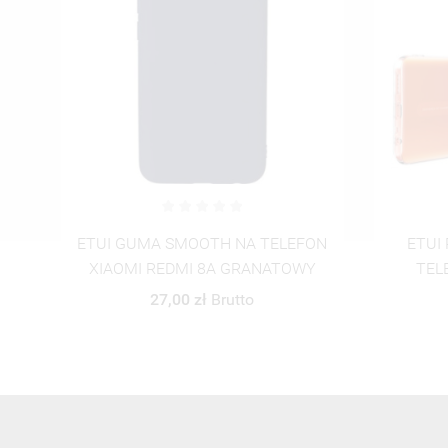
ON
ETUI PROTECT CASE 2mm NA
FOLIA 
Y
TELEFON XIAOMI REDMI 8A
XIAOMI 
TRANSPARENTNY
18,29 zł
Brutto