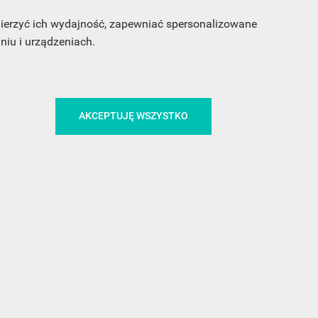
 mierzyć ich wydajność, zapewniać spersonalizowane
iu i urządzeniach.
CA
ŚLEDŹ NAS NA FACEBOOKU
AKCEPTUJĘ WSZYSTKO
!
MEDIA