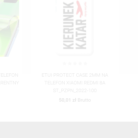
MM NA
ETUI PROTECT CASE 2MM NA
I 8A
TELEFON XIAOMI REDMI 8A
0
ST_PZPN_2022-101
50,01 zł
Brutto