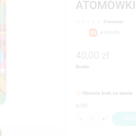
ATOMÓWKI
0 recenzje
40,00 zł
Brutto
Obecnie brak na stanie

ILOŚĆ
DO K