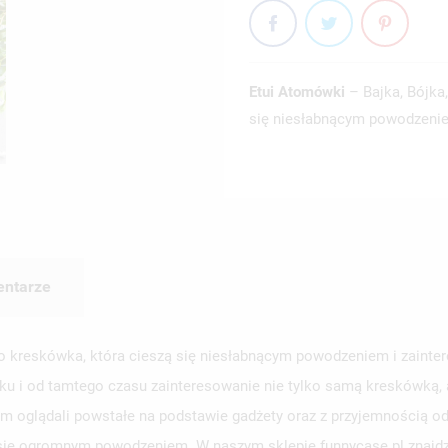
Etui Atomówki
– Bajka, Bójka
się niesłabnącym powodzeniem
ntarze
o kreskówka, która cieszą się niesłabnącym powodzeniem i zaintere
eku i od tamtego czasu zainteresowanie nie tylko samą kreskówką, 
łem oglądali powstałe na podstawie gadżety oraz z przyjemnością 
 się ogromnym powodzeniem. W naszym sklepie funnycase.pl znajdzi