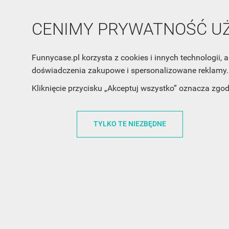
CENIMY PRYWATNOŚĆ 
Funnycase.pl korzysta z cookies i innych technologii
doświadczenia zakupowe i spersonalizowane reklamy. 
INFORMACJA O SKLEPIE
INFORM
Kliknięcie przycisku „Akceptuj wszystko” oznacza zgo
FunnyCase.pl
O MARCE
TYLKO TE NIEZBĘDNE
Trudna 13
REGULAMI
32-700 Bochnia
RABATOWY
Polska
REGULAMI
office@funnycase.pl
POLITYKA 
+48574304204
COOKIES
REGULAMI