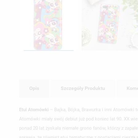
Opis
Szczegóły Produktu
Kome
Etui Atomówki
– Bajka, Bójka, Brawurka i inni Atomówki t
Atomówki miały swój debiut już pod koniec lat 90. XX wi
ponad 20 lat zyskała niemałe grono fanów, którzy z zapa
sprawia, że również etui tematyczne z postaciami cieszą