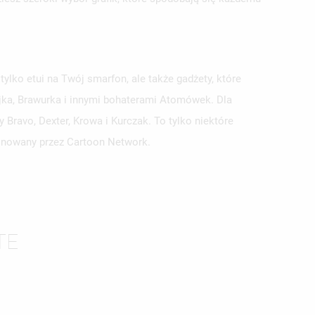
lko etui na Twój smarfon, ale także gadżety, które
ójka, Brawurka i innymi bohaterami Atomówek. Dla
ravo, Dexter, Krowa i Kurczak. To tylko niektóre
jonowany przez Cartoon Network.
TE
ISTĘ