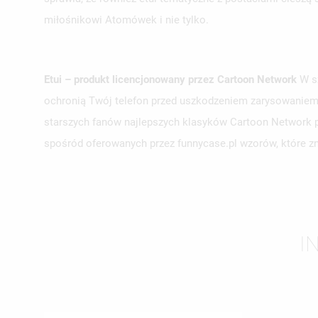
miłośnikowi Atomówek i nie tylko.
Etui – produkt licencjonowany przez Cartoon Network
W sz
ochronią Twój telefon przed uszkodzeniem zarysowaniem. 
starszych fanów najlepszych klasyków Cartoon Network pr
spośród oferowanych przez funnycase.pl wzorów, które z
UT
ZA
I
NA
MU
MO
ŻY