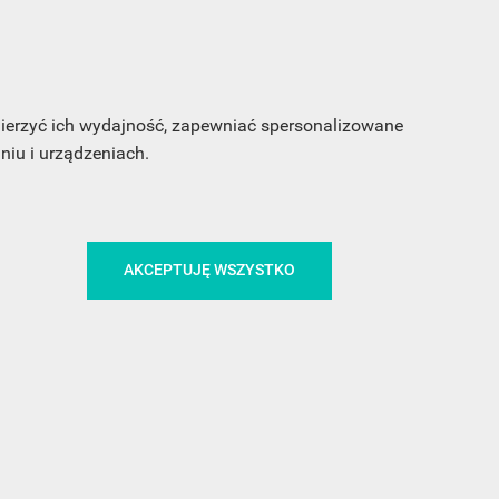
 mierzyć ich wydajność, zapewniać spersonalizowane
iu i urządzeniach.
CA
ŚLEDŹ NAS NA FACEBOOKU
AKCEPTUJĘ WSZYSTKO
!
MEDIA