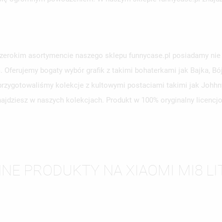
erokim asortymencie naszego sklepu funnycase.pl posiadamy nie ty
Oferujemy bogaty wybór grafik z takimi bohaterkami jak Bajka, B
zygotowaliśmy kolekcje z kultowymi postaciami takimi jak Johhny B
najdziesz w naszych kolekcjach. Produkt w 100% oryginalny licenc
WÓRZ LISTĘ ŻYCZEŃ
LOGUJ SIĘ
NNE PRODUKTY NA XIAOMI MI8 LI
ZWA LISTY ŻYCZEŃ
SISZ BYĆ ZALOGOWANY BY ZAPISAĆ PRODUKTY NA SWOJEJ LIŚCIE
JE LISTY ŻYCZEŃ
CZEŃ.
UTWÓRZ NOWĄ L
add_circle_outline