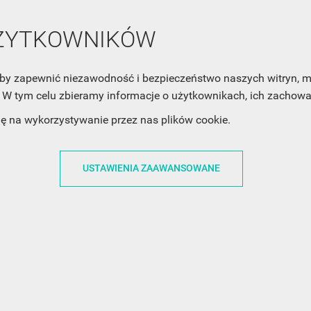
UŻYTKOWNIKÓW
, aby zapewnić niezawodność i bezpieczeństwo naszych witryn,
W tym celu zbieramy informacje o użytkownikach, ich zachowan
ACJE
OBSŁUGA KLIENTA
WSPÓŁPRA
dę na wykorzystywanie przez nas plików cookie.
ZWROTY I WYMIANY
DLA FIRM
USTAWIENIA ZAAWANSOWANE
N KODÓW
PŁATNOŚCI I DOSTAWY
DLA GRAFIKÓW
CH
ŚLEDZENIE PRZESYŁKI
DOŁĄCZ DO NAS
N
FAQ
NASZE SOCIAL 
PRYWATNOŚCI
KONTAKT Z NAMI
N NEWSLETTERA