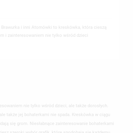
, Brawurka i inni Atomówki to kreskówka, która cieszą
 i zainteresowaniem nie tylko wśród dzieci
sowaniem nie tylko wśród dzieci, ale także dorosłych.
ale także jej bohaterkami nie spada. Kreskówka w ciągu
oddają się grom. Niesłabnące zainteresowanie bohaterkami
esz szeroki wybór grafik, które spodobają się każdemu