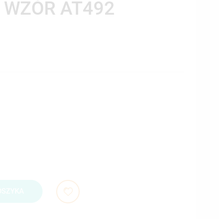
 WZÓR AT492
OSZYKA