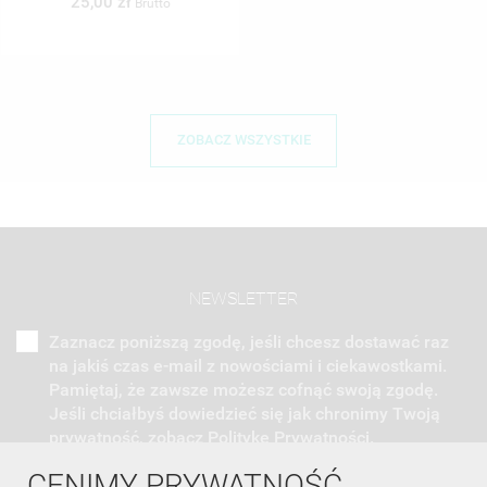
25,00 zł
Brutto
ZOBACZ WSZYSTKIE
NEWSLETTER
Zaznacz poniższą zgodę, jeśli chcesz dostawać raz
na jakiś czas e-mail z nowościami i ciekawostkami.
Pamiętaj, że zawsze możesz cofnąć swoją zgodę.
Jeśli chciałbyś dowiedzieć się jak chronimy Twoją
prywatność, zobacz Politykę Prywatności.
CENIMY PRYWATNOŚĆ