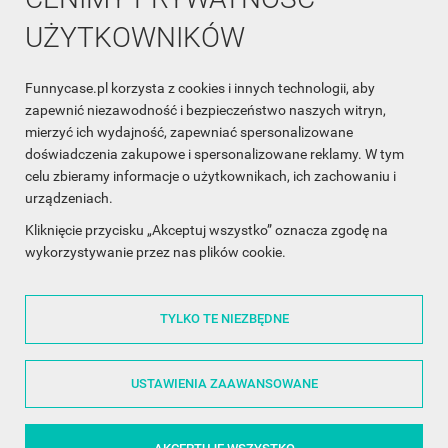
UŻYTKOWNIKÓW
Funnycase.pl korzysta z cookies i innych technologii, aby
INFORMACJA O SKLEPIE

zapewnić niezawodność i bezpieczeństwo naszych witryn,
mierzyć ich wydajność, zapewniać spersonalizowane
INFORMACJE

doświadczenia zakupowe i spersonalizowane reklamy. W tym
celu zbieramy informacje o użytkownikach, ich zachowaniu i
OBSŁUGA KLIENTA

urządzeniach.
WSPÓŁPRACA

Kliknięcie przycisku „Akceptuj wszystko” oznacza zgodę na
wykorzystywanie przez nas plików cookie.
ŚLEDŹ NAS NA FACEBOOKU

TYLKO TE NIEZBĘDNE
Made with
❤
in Poland
USTAWIENIA ZAAWANSOWANE