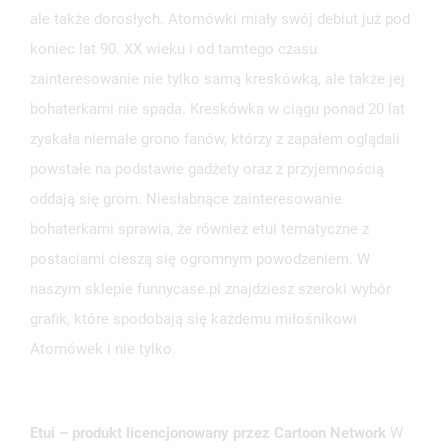
ale także dorosłych. Atomówki miały swój debiut już pod
koniec lat 90. XX wieku i od tamtego czasu
zainteresowanie nie tylko samą kreskówką, ale także jej
bohaterkami nie spada. Kreskówka w ciągu ponad 20 lat
zyskała niemałe grono fanów, którzy z zapałem oglądali
UTWÓRZ LISTĘ ŻYCZEŃ
powstałe na podstawie gadżety oraz z przyjemnością
ZALOGUJ SIĘ
oddają się grom. Niesłabnące zainteresowanie
NAZWA LISTY ŻYCZEŃ
bohaterkami sprawia, że również etui tematyczne z
MUSISZ BYĆ ZALOGOWANY BY ZAPISAĆ PRODUKTY NA
MOJE LISTY ŻYCZEŃ
SWOJEJ LIŚCIE ŻYCZEŃ.
postaciami cieszą się ogromnym powodzeniem. W
naszym sklepie funnycase.pl znajdziesz szeroki wybór
UTWÓRZ NOWĄ LISTĘ
add_circle_outline
grafik, które spodobają się każdemu miłośnikowi
ANULUJ
ZALOGUJ SIĘ
ANULUJ
UTWÓRZ LISTĘ ŻYCZEŃ
Atomówek i nie tylko.
Etui – produkt licencjonowany przez Cartoon Network
W