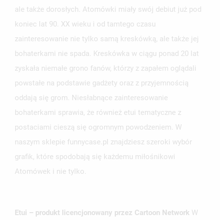
ale także dorosłych. Atomówki miały swój debiut już pod
koniec lat 90. XX wieku i od tamtego czasu
zainteresowanie nie tylko samą kreskówką, ale także jej
bohaterkami nie spada. Kreskówka w ciągu ponad 20 lat
zyskała niemałe grono fanów, którzy z zapałem oglądali
UTWÓRZ LISTĘ ŻYCZEŃ
powstałe na podstawie gadżety oraz z przyjemnością
ZALOGUJ SIĘ
oddają się grom. Niesłabnące zainteresowanie
NAZWA LISTY ŻYCZEŃ
bohaterkami sprawia, że również etui tematyczne z
MUSISZ BYĆ ZALOGOWANY BY ZAPISAĆ PRODUKTY NA
MOJE LISTY ŻYCZEŃ
SWOJEJ LIŚCIE ŻYCZEŃ.
postaciami cieszą się ogromnym powodzeniem. W
naszym sklepie funnycase.pl znajdziesz szeroki wybór
UTWÓRZ NOWĄ LISTĘ
add_circle_outline
grafik, które spodobają się każdemu miłośnikowi
ANULUJ
ZALOGUJ SIĘ
ANULUJ
UTWÓRZ LISTĘ ŻYCZEŃ
Atomówek i nie tylko.
Etui – produkt licencjonowany przez Cartoon Network
W