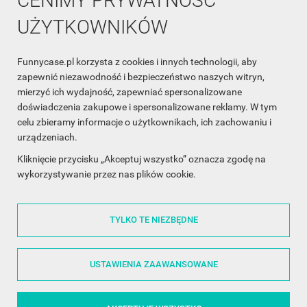
CENIMY PRYWATNOŚĆ
UŻYTKOWNIKÓW
Funnycase.pl korzysta z cookies i innych technologii, aby
INFORMACJA O SKLEPIE

zapewnić niezawodność i bezpieczeństwo naszych witryn,
mierzyć ich wydajność, zapewniać spersonalizowane
INFORMACJE

doświadczenia zakupowe i spersonalizowane reklamy. W tym
celu zbieramy informacje o użytkownikach, ich zachowaniu i
OBSŁUGA KLIENTA

urządzeniach.
WSPÓŁPRACA

Kliknięcie przycisku „Akceptuj wszystko” oznacza zgodę na
wykorzystywanie przez nas plików cookie.
ŚLEDŹ NAS NA FACEBOOKU

TYLKO TE NIEZBĘDNE
Made with
❤
in Poland
USTAWIENIA ZAAWANSOWANE