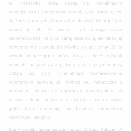
to kreskówka, która cieszą się niesłabnącym
powodzeniem i zainteresowaniem nie tylko wśród dzieci,
ale także dorosłych. Atomówki miały swój debiut już pod
koniec lat 90. XX wieku i od tamtego czasu
zainteresowanie nie tylko samą kreskówką, ale także jej
bohaterkami nie spada. Kreskówka w ciągu ponad 20 lat
zyskała niemałe grono fanów, którzy z zapałem oglądali
UTWÓRZ LISTĘ ŻYCZEŃ
ZALOGUJ SIĘ
powstałe na podstawie gadżety oraz z przyjemnością
oddają się grom. Niesłabnące zainteresowanie
NAZWA LISTY ŻYCZEŃ
MUSISZ BYĆ ZALOGOWANY BY ZAPISAĆ PRODUKTY NA
MOJE LISTY ŻYCZEŃ
SWOJEJ LIŚCIE ŻYCZEŃ.
bohaterkami sprawia, że również etui tematyczne z
postaciami cieszą się ogromnym powodzeniem. W
UTWÓRZ NOWĄ LISTĘ
add_circle_outline
naszym sklepie funnycase.pl znajdziesz szeroki wybór
ANULUJ
ZALOGUJ SIĘ
ANULUJ
UTWÓRZ LISTĘ ŻYCZEŃ
grafik, które spodobają się każdemu miłośnikowi
Atomówek i nie tylko.
Etui – produkt licencjonowany przez Cartoon Network
W