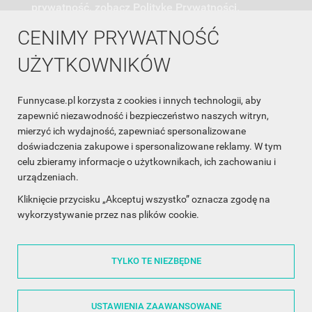
prywatność, zobacz Politykę Prywatności.
CENIMY PRYWATNOŚĆ
UŻYTKOWNIKÓW
Funnycase.pl korzysta z cookies i innych technologii, aby
INFORMACJA O SKLEPIE

zapewnić niezawodność i bezpieczeństwo naszych witryn,
mierzyć ich wydajność, zapewniać spersonalizowane
INFORMACJE

doświadczenia zakupowe i spersonalizowane reklamy. W tym
celu zbieramy informacje o użytkownikach, ich zachowaniu i
OBSŁUGA KLIENTA

urządzeniach.
WSPÓŁPRACA

Kliknięcie przycisku „Akceptuj wszystko” oznacza zgodę na
wykorzystywanie przez nas plików cookie.
ŚLEDŹ NAS NA FACEBOOKU

TYLKO TE NIEZBĘDNE
Made with
❤
in Poland
USTAWIENIA ZAAWANSOWANE