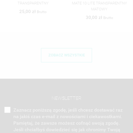
MATE 10 LITE TRANSPARENTNY
10 LITE TRANSPARENTNY
MATOWY
MATOWY
30,00 zł
35,00 zł
Brutto
Brutto
ZOBACZ WSZYSTKIE
NEWSLETTER
Zaznacz poniższą zgodę, jeśli chcesz dostawać raz
na jakiś czas e-mail z nowościami i ciekawostkami.
Pamiętaj, że zawsze możesz cofnąć swoją zgodę.
Jeśli chciałbyś dowiedzieć się jak chronimy Twoją