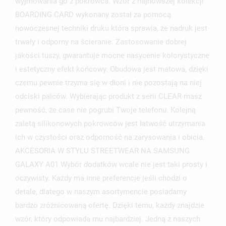
wyjmowania go z pokrowca. Wzór z najnowszej kolekcji
BOARDING CARD wykonany został za pomocą
nowoczesnej techniki druku która sprawia, że nadruk jest
trwały i odporny na ścieranie. Zastosowanie dobrej
jakości tuszy, gwarantuje mocne nasycenie kolorystyczne
UTWÓRZ LISTĘ ŻYCZEŃ
i estetyczny efekt końcowy. Obudowa jest matowa, dzięki
ZALOGUJ SIĘ
czemu pewnie trzyma się w dłoni i nie pozostają na niej
NAZWA LISTY ŻYCZEŃ
odciski palców. Wybierając produkt z serii CLEAR masz
MUSISZ BYĆ ZALOGOWANY BY ZAPISAĆ PRODUKTY NA
MOJE LISTY ŻYCZEŃ
SWOJEJ LIŚCIE ŻYCZEŃ.
pewność, że case nie pogrubi Twoje telefonu. Kolejną
zaletą silikonowych pokrowców jest łatwość utrzymania
UTWÓRZ NOWĄ LISTĘ
add_circle_outline
ich w czystości oraz odporność na zarysowania i obicia.
ANULUJ
ZALOGUJ SIĘ
AKCESORIA W STYLU STREETWEAR NA SAMSUNG
ANULUJ
UTWÓRZ LISTĘ ŻYCZEŃ
GALAXY A01 Wybór dodatków wcale nie jest taki prosty i
oczywisty. Każdy ma inne preferencje jeśli chodzi o
detale, dlatego w naszym asortymencie posiadamy
bardzo zróżnicowaną ofertę. Dzięki temu, każdy znajdzie
wzór, który odpowiada mu najbardziej. Jedną z naszych