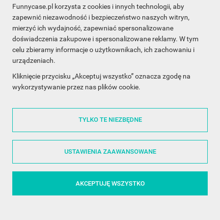
Funnycase.pl korzysta z cookies i innych technologii, aby
INFORMACJA O SKLEPIE

zapewnić niezawodność i bezpieczeństwo naszych witryn,
mierzyć ich wydajność, zapewniać spersonalizowane
INFORMACJE

doświadczenia zakupowe i spersonalizowane reklamy. W tym
celu zbieramy informacje o użytkownikach, ich zachowaniu i
OBSŁUGA KLIENTA

urządzeniach.
WSPÓŁPRACA

Kliknięcie przycisku „Akceptuj wszystko” oznacza zgodę na
wykorzystywanie przez nas plików cookie.
ŚLEDŹ NAS NA FACEBOOKU

TYLKO TE NIEZBĘDNE
Made with
❤
in Poland
USTAWIENIA ZAAWANSOWANE
AKCEPTUJĘ WSZYSTKO
©2014 - 2026 FunnyCase.pl | Wszelkie prawa zastrzeżone.