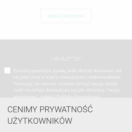
ZOBACZ WSZYSTKIE
NEWSLETTER
Zaznacz poniższą zgodę, jeśli chcesz dostawać raz
na jakiś czas e-mail z nowościami i ciekawostkami.
Pamiętaj, że zawsze możesz cofnąć swoją zgodę.
Jeśli chciałbyś dowiedzieć się jak chronimy Twoją
prywatność, zobacz Politykę Prywatności.
CENIMY PRYWATNOŚĆ
UŻYTKOWNIKÓW