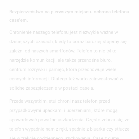
Bezpieczeństwo na pierwszym miejscu- ochrona telefonu
case'em.
Chronienie naszego telefonu jest niezwykle ważne w
dzisiejszych czasach, kiedy to coraz bardziej stajemy się
zależni od naszych smartfonów. Telefon to nie tylko
narzędzie komunikacji, ale także przenośne biuro,
centrum rozrywki i pamięć, która przechowuje wiele
cennych informacji. Dlatego też warto zainwestować w
solidne zabezpieczenie w postaci case'a.
UTWÓRZ LISTĘ ŻYCZEŃ
Przede wszystkim, etui chroni nasz telefon przed
ZALOGUJ SIĘ
przypadkowymi upadkami i uderzeniami, które mogą
NAZWA LISTY ŻYCZEŃ
MUSISZ BYĆ ZALOGOWANY BY ZAPISAĆ PRODUKTY NA
spowodować poważne uszkodzenia. Często zdarza się, że
MOJE LISTY ŻYCZEŃ
SWOJEJ LIŚCIE ŻYCZEŃ.
telefon wypadnie nam z ręki, spadnie z biuarka czy stłucze
UTWÓRZ NOWĄ LISTĘ
add_circle_outline
się w trakcie codziennego użytkowania. Case z gumy