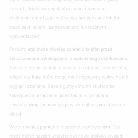
ANULUJ
ZALOGUJ SIĘ
smooth, dzięki swojej elastyczności i trwałości,
ANULUJ
UTWÓRZ LISTĘ ŻYCZEŃ
doskonale amortyzuje wstrząsy, chroniąc nasz telefon
przed pęknięciami, zarysowaniami lub rozbitym
wyświetlaczem.
Ponadto
etui może również ochronić telefon przed
zniszczeniami wynikającymi z codziennego użytkowania.
Nasze telefony są stale narażone na otarcia, zabrudzenia,
wilgoć czy kurz, które mogą mieć negatywny wpływ na ich
wygląd i działanie. Case z gumy smooth skutecznie
zabezpiecza urządzenie przed takimi czynnikami
zewnętrznymi, zachowując je w jak najlepszym stanie na
dłużej.
Warto również pamiętać o aspekcie estetycznym. Etui
może nadać naszemu telefonowi nowy, stylowy wygląd,