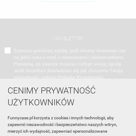
NEWSLETTER
Zaznacz poniższą zgodę, jeśli chcesz dostawać raz
na jakiś czas e-mail z nowościami i ciekawostkami.
Pamiętaj, że zawsze możesz cofnąć swoją zgodę.
Jeśli chciałbyś dowiedzieć się jak chronimy Twoją
prywatność, zobacz Politykę Prywatności.
CENIMY PRYWATNOŚĆ
UŻYTKOWNIKÓW
Funnycase.pl korzysta z cookies i innych technologii, aby
INFORMACJA O SKLEPIE

zapewnić niezawodność i bezpieczeństwo naszych witryn,
mierzyć ich wydajność, zapewniać spersonalizowane
INFORMACJE
