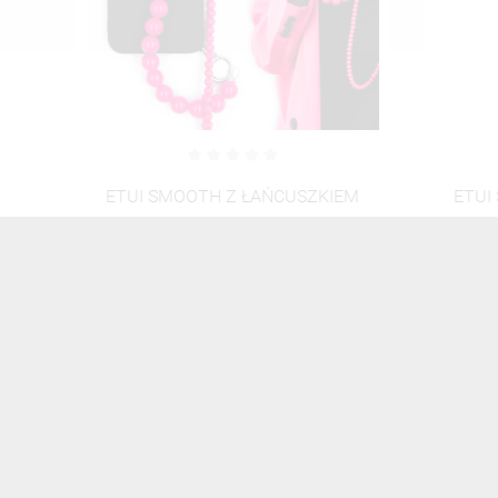
M
ETUI SMOOTH Z ŁAŃCUSZKIEM
ETUI 
BLINK 99 NA TELEFON XIAOMI
BLINK
REDMI 12 CZARNY
50,00 zł
Brutto