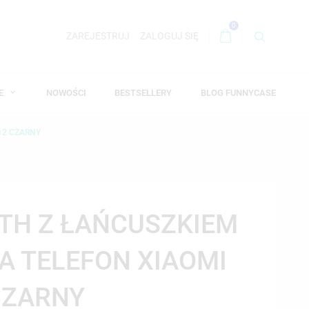
0
ZAREJESTRUJ
ZALOGUJ SIĘ
WE
NOWOŚCI
BESTSELLERY
BLOG FUNNYCASE
12 CZARNY
TH Z ŁAŃCUSZKIEM
NA TELEFON XIAOMI
CZARNY