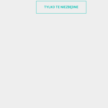
INFORMACJA O SKLEPIE
INFORM
TYLKO TE NIEZBĘDNE
FunnyCase.pl
O MARCE
Trudna 13
REGULAMI
32-700 Bochnia
RABATOWY
Polska
REGULAMI
office@funnycase.pl
POLITYKA 
+48574304204
COOKIES
REGULAMI
KLAUZULA
WYPISANIE
PROMOCJE