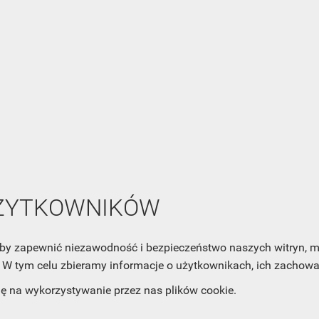
NEWSLETTER
Zaznacz poniższą zgodę, jeśli chcesz dostawać raz na jakiś cza
mail z nowościami i ciekawostkami. Pamiętaj, że zawsze może
cofnąć swoją zgodę. Jeśli chciałbyś dowiedzieć się jak chroni
UŻYTKOWNIKÓW
Twoją prywatność, zobacz Politykę Prywatności.
, aby zapewnić niezawodność i bezpieczeństwo naszych witryn,
W tym celu zbieramy informacje o użytkownikach, ich zachowan
dę na wykorzystywanie przez nas plików cookie.