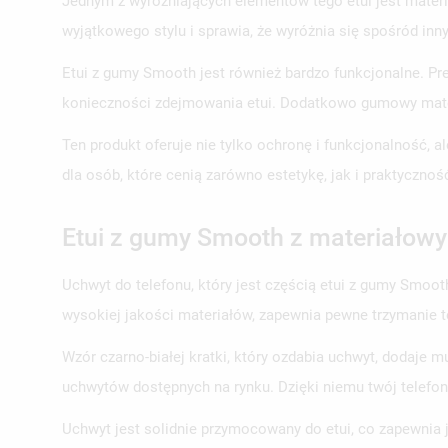
Jednym z wyróżniających elementów tego etui jest materia
wyjątkowego stylu i sprawia, że wyróżnia się spośród in
Etui z gumy Smooth jest również bardzo funkcjonalne. Prec
konieczności zdejmowania etui. Dodatkowo gumowy materi
Ten produkt oferuje nie tylko ochronę i funkcjonalność,
dla osób, które cenią zarówno estetykę, jak i praktyczno
Etui z gumy Smooth z materiałowy
Uchwyt do telefonu, który jest częścią etui z gumy Smooth
wysokiej jakości materiałów, zapewnia pewne trzymanie
Wzór czarno-białej kratki, który ozdabia uchwyt, dodaje 
uchwytów dostępnych na rynku. Dzięki niemu twój telefon 
Uchwyt jest solidnie przymocowany do etui, co zapewnia