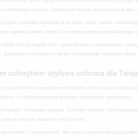
łowy uchwyt, który został zaprojektowany w charakterystycznym wzo
nych dostępnych na rynku. Uchwyt jest mocno zamocowany do etui, 
yzyjnie wykonane wycięcia na przyciski, porty i aparat umożliwiają
ał zapewnia pewny chwyt, co zmniejsza ryzyko przypadkowego wysu
 ale także stylowy wygląd. Etui z gumy Smooth z materiałowym uchw
ść. Zabezpiecz swój telefon i dodaj mu unikalnego charakteru dzię
m uchwytem- stylowa ochrona dla Twoje
, to praktyczne i innowacyjne rozwiązanie, które znacznie ułatwia 
 telefonu i dodatkową wygodę podczas codziennego użytkowania.
mu elegancji i stylowego wyglądu. To modny element, który przycią
zyskuje unikalny charakter i wyróżnia się.
 jego trwałość i niezawodność. Nie musisz się martwić o przypadk