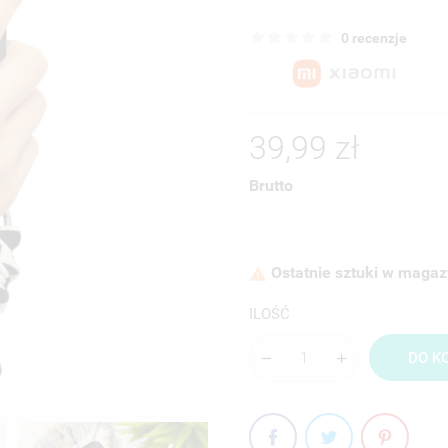
0 recenzje
39,99 zł
Brutto
Ostatnie sztuki w magaz

ILOŚĆ
DO K