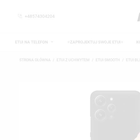
+48574304204
ETUI NA TELEFON
⭐ZAPROJEKTUJ SWOJE ETUI⭐
K
STRONA GŁÓWNA
ETUI Z UCHWYTEM
ETUI SMOOTH
ETUI BL