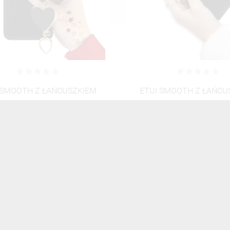
SMOOTH Z ŁAŃCUSZKIEM
ETUI SMOOTH Z ŁAŃCUS
 112 NA TELEFON XIAOMI
BLINK 113 NA TELEFON 
REDMI 12 CZARNY
REDMI 12 CZARNY
40,00 zł
Brutto
40,00 zł
Brutto
ZOBACZ WSZYSTKIE