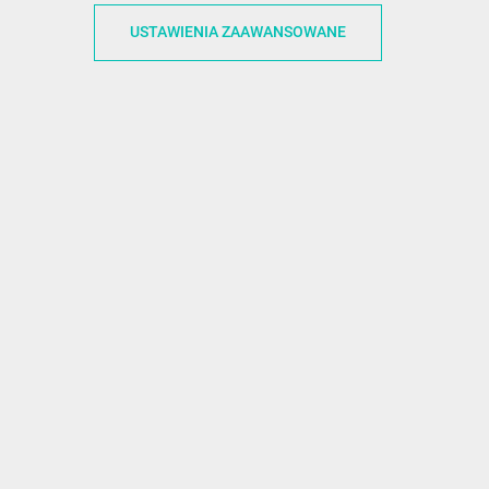
ACJE
OBSŁUGA KLIENTA
WSPÓŁPRA
USTAWIENIA ZAAWANSOWANE
ZWROTY I WYMIANY
DLA FIRM
N KODÓW
PŁATNOŚCI I DOSTAWY
DLA GRAFIKÓW
CH
ŚLEDZENIE PRZESYŁKI
DOŁĄCZ DO NAS
N
FAQ
NASZE SOCIAL 
PRYWATNOŚCI
KONTAKT Z NAMI
N NEWSLETTERA
 EOG
 Z NEWSLETTERA