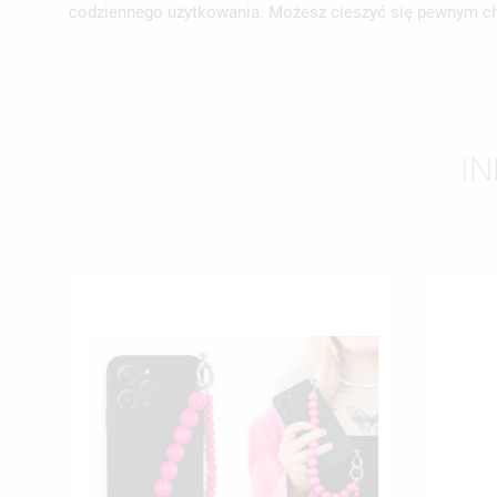
UT
codziennego użytkowania. Możesz cieszyć się pewnym ch
ZA
NA
MU
MO
ŻY
IN