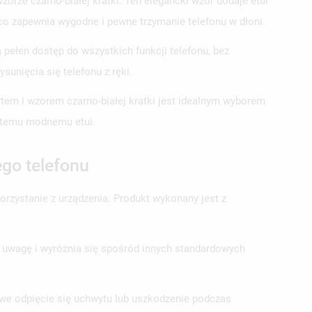
rze czarno-białej kratki. Ten elegancki wzór dodaje etui
co zapewnia wygodne i pewne trzymanie telefonu w dłoni.
 pełen dostęp do wszystkich funkcji telefonu, bez
nięcia się telefonu z ręki.
ytem i wzorem czarno-białej kratki jest idealnym wyborem
ki temu modnemu etui.
go telefonu
korzystanie z urządzenia. Produkt wykonany jest z
ga uwagę i wyróżnia się spośród innych standardowych
owe odpięcie się uchwytu lub uszkodzenie podczas