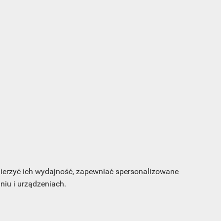
s e-
sz
my
 mierzyć ich wydajność, zapewniać spersonalizowane
iu i urządzeniach.