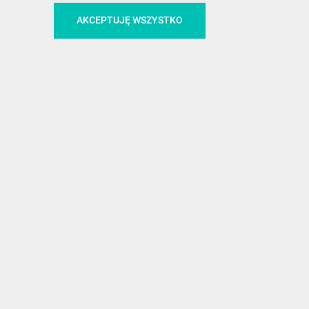
CA
ŚLEDŹ NAS NA FACEBOOKU
AKCEPTUJĘ WSZYSTKO
!
MEDIA