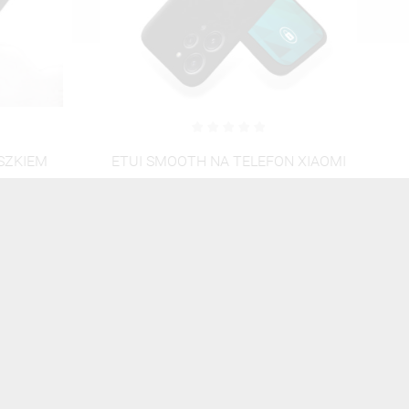
ZKIEM
ETUI SMOOTH NA TELEFON XIAOMI
ET
XIAOMI
REDMI 12 4G CZARNY
20,00 zł
Brutto