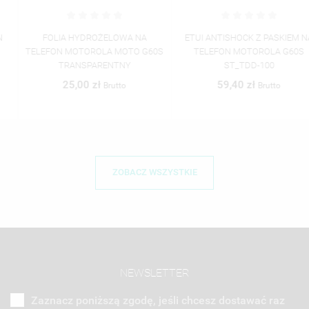
FOLIA HYDROŻELOWA NA
ETUI ANTISHOCK Z PASKIEM NA
TELEFON MOTOROLA MOTO G60S
TELEFON MOTOROLA G60S
TRANSPARENTNY
ST_TDD-100
25,00 zł
59,40 zł
Brutto
Brutto
ZOBACZ WSZYSTKIE
NEWSLETTER
Zaznacz poniższą zgodę, jeśli chcesz dostawać raz