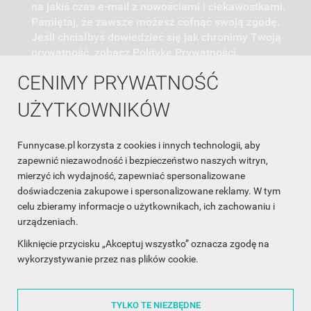
na jakiś czas e-mail z nowościami i ciekawostkami.
Pamiętaj, że zawsze możesz cofnąć swoją zgodę.
Jeśli chciałbyś dowiedzieć się jak chronimy Twoją
prywatność, zobacz Politykę Prywatności.
CENIMY PRYWATNOŚĆ
UŻYTKOWNIKÓW
Funnycase.pl korzysta z cookies i innych technologii, aby
INFORMACJA O SKLEPIE

zapewnić niezawodność i bezpieczeństwo naszych witryn,
mierzyć ich wydajność, zapewniać spersonalizowane
INFORMACJE

doświadczenia zakupowe i spersonalizowane reklamy. W tym
celu zbieramy informacje o użytkownikach, ich zachowaniu i
OBSŁUGA KLIENTA

urządzeniach.
WSPÓŁPRACA

Kliknięcie przycisku „Akceptuj wszystko” oznacza zgodę na
wykorzystywanie przez nas plików cookie.
ŚLEDŹ NAS NA FACEBOOKU

TYLKO TE NIEZBĘDNE