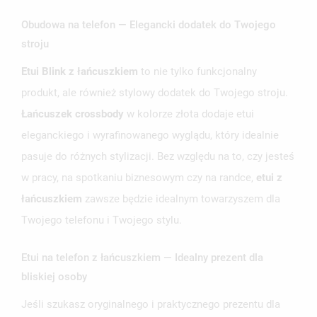
UTWÓRZ LISTĘ ŻYCZEŃ
ZALOGUJ SIĘ
Obudowa na telefon — Elegancki dodatek do Twojego
stroju
NAZWA LISTY ŻYCZEŃ
MUSISZ BYĆ ZALOGOWANY BY ZAPISAĆ PRODUKTY NA
MOJE LISTY ŻYCZEŃ
SWOJEJ LIŚCIE ŻYCZEŃ.
Etui Blink z łańcuszkiem
to nie tylko funkcjonalny
UTWÓRZ NOWĄ LISTĘ
add_circle_outline
produkt, ale również stylowy dodatek do Twojego stroju.
ANULUJ
ZALOGUJ SIĘ
Łańcuszek crossbody
w kolorze złota dodaje etui
ANULUJ
UTWÓRZ LISTĘ ŻYCZEŃ
eleganckiego i wyrafinowanego wyglądu, który idealnie
pasuje do różnych stylizacji. Bez względu na to, czy jesteś
w pracy, na spotkaniu biznesowym czy na randce,
etui z
łańcuszkiem
zawsze będzie idealnym towarzyszem dla
Twojego telefonu i Twojego stylu.
Etui na telefon z łańcuszkiem — Idealny prezent dla
bliskiej osoby
Jeśli szukasz oryginalnego i praktycznego prezentu dla