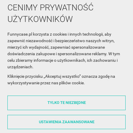
CENIMY PRYWATNOŚĆ
UŻYTKOWNIKÓW
Funnycase.pl korzysta z cookies i innych technologii, aby
INFORMACJA O SKLEPIE

zapewnić niezawodność i bezpieczeństwo naszych witryn,
mierzyć ich wydajność, zapewniać spersonalizowane
INFORMACJE

doświadczenia zakupowe i spersonalizowane reklamy. W tym
celu zbieramy informacje o użytkownikach, ich zachowaniu i
OBSŁUGA KLIENTA

urządzeniach.
WSPÓŁPRACA

Kliknięcie przycisku „Akceptuj wszystko” oznacza zgodę na
wykorzystywanie przez nas plików cookie.
ŚLEDŹ NAS NA FACEBOOKU

TYLKO TE NIEZBĘDNE
Made with
❤
in Poland
USTAWIENIA ZAAWANSOWANE