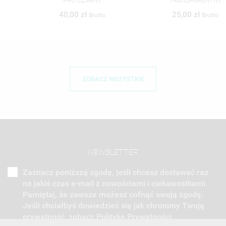
PRO CZARNY
TRANSPARENTNY
40,00 zł
25,00 zł
Brutto
Brutto
ZOBACZ WSZYSTKIE
NEWSLETTER
Zaznacz poniższą zgodę, jeśli chcesz dostawać raz
na jakiś czas e-mail z nowościami i ciekawostkami.
Pamiętaj, że zawsze możesz cofnąć swoją zgodę.
Jeśli chciałbyś dowiedzieć się jak chronimy Twoją
prywatność, zobacz Politykę Prywatności.