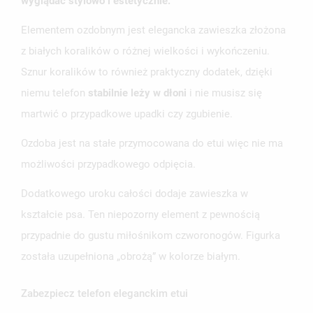
wyglądać stylowo i estetycznie.
NAZWA LISTY ŻYCZEŃ
MUSISZ BYĆ ZALOGOWANY BY ZAPISAĆ PRODUKTY NA
MOJE LISTY ŻYCZEŃ
SWOJEJ LIŚCIE ŻYCZEŃ.
Elementem ozdobnym jest elegancka zawieszka złożona
z białych koralików o różnej wielkości i wykończeniu.
UTWÓRZ NOWĄ LISTĘ
add_circle_outline
Sznur koralików to również praktyczny dodatek, dzięki
ANULUJ
ZALOGUJ SIĘ
ANULUJ
UTWÓRZ LISTĘ ŻYCZEŃ
niemu telefon
stabilnie leży w dłoni
i nie musisz się
martwić o przypadkowe upadki czy zgubienie.
Ozdoba jest na stałe przymocowana do etui więc nie ma
możliwości przypadkowego odpięcia.
Dodatkowego uroku całości dodaje zawieszka w
kształcie psa. Ten niepozorny element z pewnością
przypadnie do gustu miłośnikom czworonogów. Figurka
została uzupełniona „obrożą” w kolorze białym.
Zabezpiecz telefon eleganckim etui