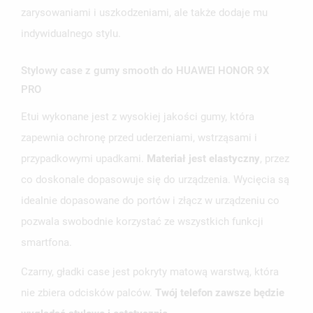
zarysowaniami i uszkodzeniami, ale także dodaje mu
indywidualnego stylu.
Stylowy case z gumy smooth do HUAWEI HONOR 9X
PRO
Etui wykonane jest z wysokiej jakości gumy, która
zapewnia ochronę przed uderzeniami, wstrząsami i
przypadkowymi upadkami.
Materiał jest elastyczny
, przez
co doskonale dopasowuje się do urządzenia. Wycięcia są
idealnie dopasowane do portów i złącz w urządzeniu co
pozwala swobodnie korzystać ze wszystkich funkcji
smartfona.
Czarny, gładki case jest pokryty matową warstwą, która
UTWÓRZ LISTĘ ŻYCZEŃ
nie zbiera odcisków palców.
Twój telefon zawsze będzie
ZALOGUJ SIĘ