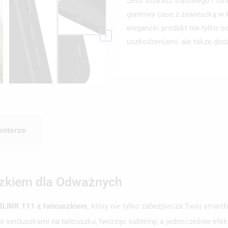
Jeśli szukasz stylowego i fun
gumowy case z zawieszką w ks
elegancki produkt nie tylko o

uszkodzeniami, ale także dod
ntarze
szkiem dla Odważnych
n BLINK 111 z łańcuszkiem,
który nie tylko zabezpiecza Twój smartf
erduszkami na łańcuszku, tworząc subtelny, a jednocześnie efekto