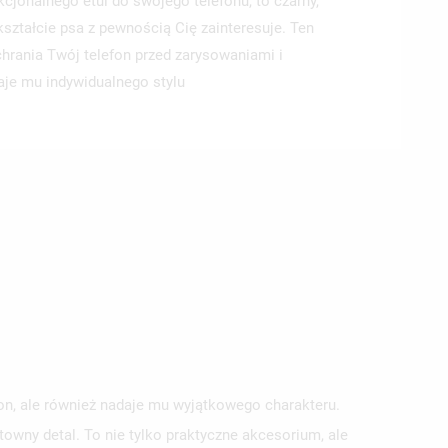
kcjonalnego etui do swojego telefonu, to czarny,
ztałcie psa z pewnością Cię zainteresuje. Ten
chrania Twój telefon przed zarysowaniami i
aje mu indywidualnego stylu
on, ale również nadaje mu wyjątkowego charakteru.
wny detal. To nie tylko praktyczne akcesorium, ale