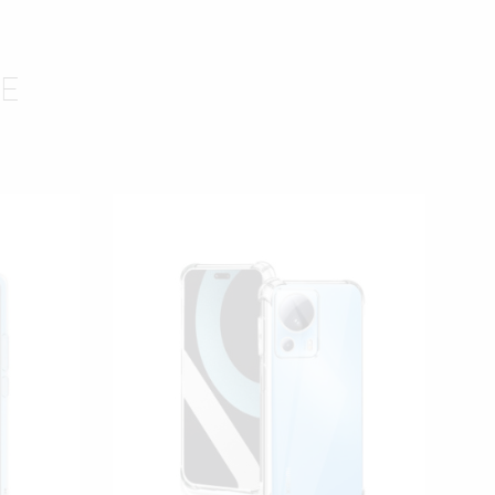
TE
ISTĘ