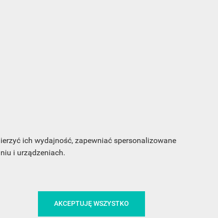
s e-
sz
my
 mierzyć ich wydajność, zapewniać spersonalizowane
iu i urządzeniach.
CA
ŚLEDŹ NAS NA FACEBOOKU
AKCEPTUJĘ WSZYSTKO