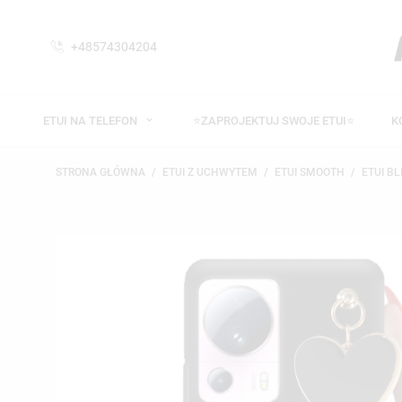
+48574304204
ETUI NA TELEFON
⭐ZAPROJEKTUJ SWOJE ETUI⭐
K
STRONA GŁÓWNA
ETUI Z UCHWYTEM
ETUI SMOOTH
ETUI BL