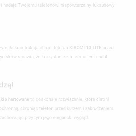
ć i nadaje Twojemu telefonowi niepowtarzalny, luksusowy
zymała konstrukcja chroni telefon
XIAOMI 13 LITE
przed
isków sprawia, że korzystanie z telefonu jest nadal
dzą!
kło hartowane
to doskonałe rozwiązanie, które chroni
chronną, chroniąc telefon przed kurzem i zabrudzeniem.
achowując przy tym jego elegancki wygląd.