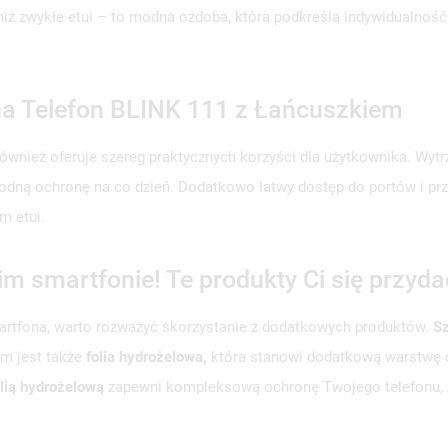
 niż zwykłe etui – to modna ozdoba, która podkreśla indywidualnoś
i na Telefon BLINK 111 z Łańcuszkiem
ównież oferuje szereg praktycznych korzyści dla użytkownika. Wytr
dną ochronę na co dzień. Dodatkowo łatwy dostęp do portów i przyc
m etui.
m smartfonie! Te produkty Ci się przyda
tfona, warto rozważyć skorzystanie z dodatkowych produktów.
Sz
m jest także
folia hydrożelowa,
która stanowi dodatkową warstwę o
lią hydrożelową
zapewni kompleksową ochronę Twojego telefonu, z
WÓRZ LISTĘ ŻYCZEŃ
LOGUJ SIĘ