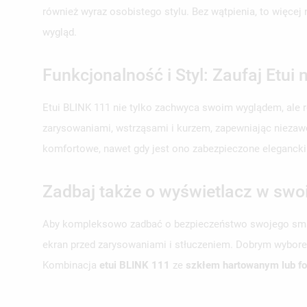
również wyraz osobistego stylu. Bez wątpienia, to więcej
wygląd.
Funkcjonalność i Styl: Zaufaj Etu
Etui BLINK 111 nie tylko zachwyca swoim wyglądem, ale r
zarysowaniami, wstrząsami i kurzem, zapewniając niezawo
komfortowe, nawet gdy jest ono zabezpieczone elegancki
Zadbaj także o wyświetlacz w swoi
Aby kompleksowo zadbać o bezpieczeństwo swojego smar
ekran przed zarysowaniami i stłuczeniem. Dobrym wybore
Kombinacja
etui BLINK 111
ze
szkłem hartowanym lub fo
UT
ZA