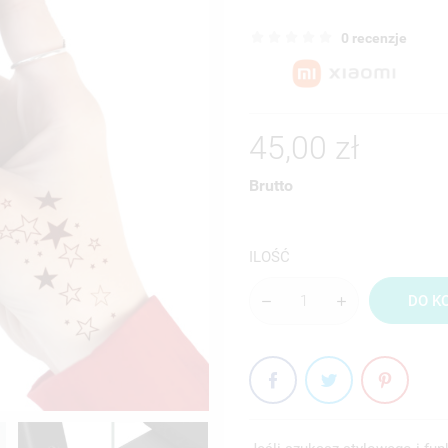
0 recenzje
45,00 zł
Brutto
ILOŚĆ
DO K