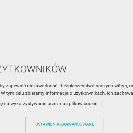
NEWSLETTER
Zaznacz poniższą zgodę, jeśli chcesz dostawać raz na jakiś cza
mail z nowościami i ciekawostkami. Pamiętaj, że zawsze może
cofnąć swoją zgodę. Jeśli chciałbyś dowiedzieć się jak chroni
Twoją prywatność, zobacz Politykę Prywatności.
UŻYTKOWNIKÓW
, aby zapewnić niezawodność i bezpieczeństwo naszych witryn,
W tym celu zbieramy informacje o użytkownikach, ich zachowan
dę na wykorzystywanie przez nas plików cookie.
ACJE
OBSŁUGA KLIENTA
WSPÓŁPRA
USTAWIENIA ZAAWANSOWANE
ZWROTY I WYMIANY
DLA FIRM