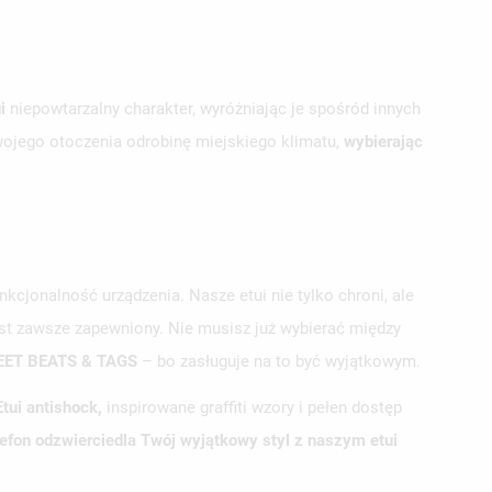
ui
niepowtarzalny charakter, wyróżniając je spośród innych
swojego otoczenia odrobinę miejskiego klimatu,
wybierając
nkcjonalność urządzenia. Nasze etui nie tylko chroni, ale
est zawsze zapewniony. Nie musisz już wybierać między
REET BEATS & TAGS
– bo zasługuje na to być wyjątkowym.
Etui antishock,
inspirowane graffiti wzory i pełen dostęp
lefon odzwierciedla Twój wyjątkowy styl z naszym etui