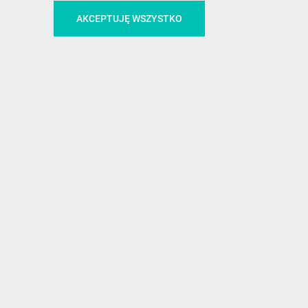
CA
ŚLEDŹ NAS NA FACEBOOKU
AKCEPTUJĘ WSZYSTKO
!
MEDIA