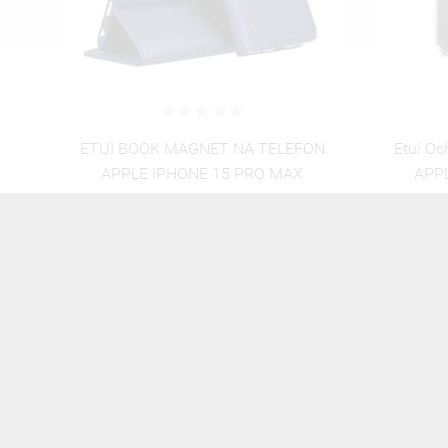
ON
Etui Ochronne Clear Na Telefon Do
Etui Ant
APPLE IPHONE 15 PRO MAX
IPHONE 
22,00 zł
Brutto