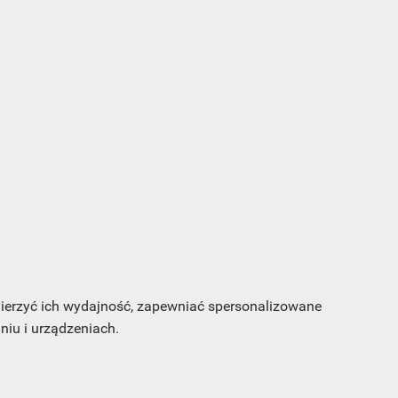
s e-
sz
my
 mierzyć ich wydajność, zapewniać spersonalizowane
iu i urządzeniach.