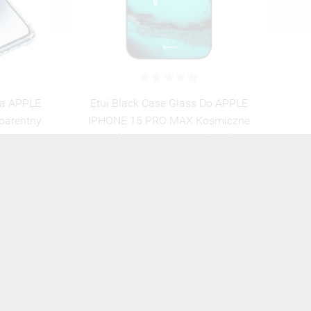
 APPLE
Etui Crossglam Różowe Do Telefonu
miczne
APPLE IPHONE 15 PRO MAX Stylowe
Hole
ST_CLR114
60,00 zł
Brutto