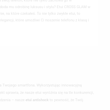
 swój telefon, które nie tylko zachowa go w
 doda mu odrobinę luksusu i stylu? Etui CROSS GLAM w
e, na które czekałeś. To nie tylko zwykłe etui, to
legancji, które umożliwi Ci noszenie telefonu z klasą i
 dla Twojego smartfona. Wykorzystując innowacyjną
sprawia, że nasze etui wyróżnia się na tle konkurencji,
odzenia – nasze
etui antishock
to pewność, że Twój