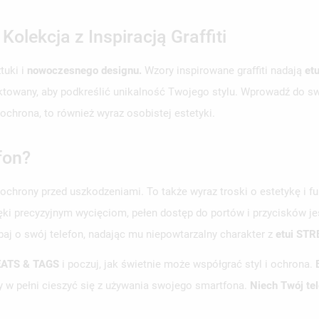
lekcja z Inspiracją Graffiti
tuki i
nowoczesnego designu.
Wzory inspirowane graffiti nadają
et
ojektowany, aby podkreślić unikalność Twojego stylu. Wprowadź do 
 ochrona, to również wyraz osobistej estetyki.
fon?
 ochrony przed uszkodzeniami. To także wyraz troski o estetykę i fu
ki precyzyjnym wycięciom, pełen dostęp do portów i przycisków j
baj o swój telefon, nadając mu niepowtarzalny charakter z
etui ST
BEATS & TAGS
i poczuj, jak świetnie może współgrać styl i ochrona.
by w pełni cieszyć się z używania swojego smartfona.
Niech Twój te