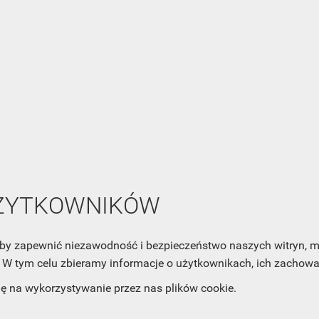
NEWSLETTER
Zaznacz poniższą zgodę, jeśli chcesz dostawać raz na jakiś cza
mail z nowościami i ciekawostkami. Pamiętaj, że zawsze może
cofnąć swoją zgodę. Jeśli chciałbyś dowiedzieć się jak chroni
UŻYTKOWNIKÓW
Twoją prywatność, zobacz Politykę Prywatności.
, aby zapewnić niezawodność i bezpieczeństwo naszych witryn,
W tym celu zbieramy informacje o użytkownikach, ich zachowan
dę na wykorzystywanie przez nas plików cookie.