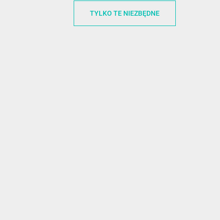
INFORMACJA O SKLEPIE
INFORM
TYLKO TE NIEZBĘDNE
FunnyCase.pl
O MARCE
Trudna 13
REGULAMI
32-700 Bochnia
RABATOWY
Polska
REGULAMI
office@funnycase.pl
POLITYKA 
+48574304204
COOKIES
REGULAMI
KLAUZULA
WYPISANIE
PROMOCJE