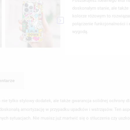
Poszukujesz idealnego etui na
doskonałym stanie, ale także
kolorze różowym to rozwiązani

połączenie funkcjonalności i e
wygodą.
ntarze
 nie tylko stylowy dodatek, ale także gwarancja solidnej ochrony
konałą amortyzację w przypadku upadków i wstrząsów. Ten aspekt 
nych sytuacjach. Nie musisz już martwić się o stłuczenia czy uszk