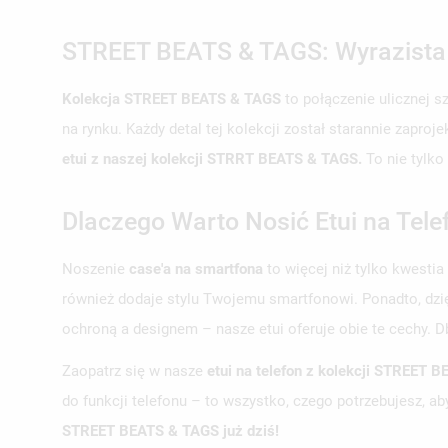
STREET BEATS & TAGS: Wyrazista Ko
Kolekcja STREET BEATS & TAGS
to połączenie ulicznej sz
na rynku. Każdy detal tej kolekcji został starannie zapr
etui z naszej kolekcji STRRT BEATS & TAGS.
To nie tylko
Dlaczego Warto Nosić Etui na Tele
Noszenie
case'a na smartfona
to więcej niż tylko kwestia
również dodaje stylu Twojemu smartfonowi. Ponadto, dzię
ochroną a designem – nasze etui oferuje obie te cechy. D
Zaopatrz się w nasze
etui na telefon z kolekcji STREET 
do funkcji telefonu – to wszystko, czego potrzebujesz, a
STREET BEATS & TAGS już dziś!