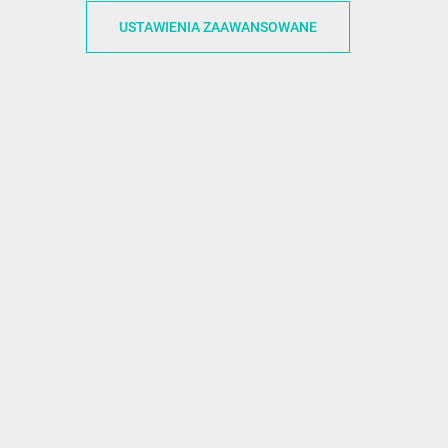
ACJE
OBSŁUGA KLIENTA
WSPÓŁPRA
USTAWIENIA ZAAWANSOWANE
ZWROTY I WYMIANY
DLA FIRM
N KODÓW
PŁATNOŚCI I DOSTAWY
DLA GRAFIKÓW
CH
ŚLEDZENIE PRZESYŁKI
DOŁĄCZ DO NAS
N
FAQ
NASZE SOCIAL 
PRYWATNOŚCI
KONTAKT Z NAMI
N NEWSLETTERA
 EOG
 Z NEWSLETTERA