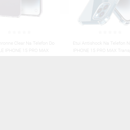
ishock Na Telefon Na APPLE
Etui Black Case Glass Do
15 PRO MAX Transparentny
IPHONE 15 PRO MAX Kos
Modern ST_IMK103 Big 
35,00 zł
Brutto
40,00 zł
Brutto
ZOBACZ WSZYSTKIE