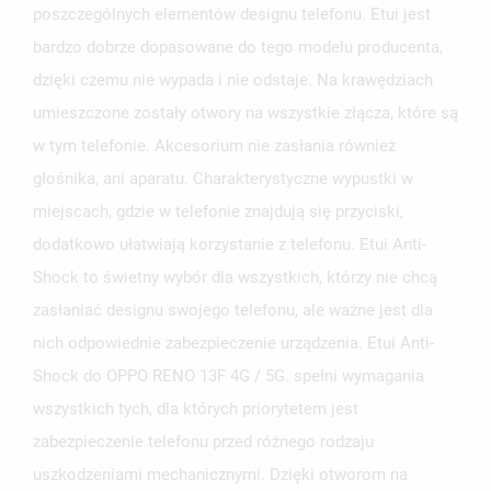
poszczególnych elementów designu telefonu. Etui jest
bardzo dobrze dopasowane do tego modelu producenta,
dzięki czemu nie wypada i nie odstaje. Na krawędziach
umieszczone zostały otwory na wszystkie złącza, które są
UTWÓRZ LISTĘ ŻYCZEŃ
w tym telefonie. Akcesorium nie zasłania również
ZALOGUJ SIĘ
głośnika, ani aparatu. Charakterystyczne wypustki w
NAZWA LISTY ŻYCZEŃ
MUSISZ BYĆ ZALOGOWANY BY ZAPISAĆ PRODUKTY NA
miejscach, gdzie w telefonie znajdują się przyciski,
MOJE LISTY ŻYCZEŃ
SWOJEJ LIŚCIE ŻYCZEŃ.
dodatkowo ułatwiają korzystanie z telefonu. Etui Anti-
UTWÓRZ NOWĄ LISTĘ
add_circle_outline
Shock to świetny wybór dla wszystkich, którzy nie chcą
ANULUJ
ZALOGUJ SIĘ
zasłaniać designu swojego telefonu, ale ważne jest dla
ANULUJ
UTWÓRZ LISTĘ ŻYCZEŃ
nich odpowiednie zabezpieczenie urządzenia. Etui Anti-
Shock do OPPO RENO 13F 4G / 5G. spełni wymagania
wszystkich tych, dla których priorytetem jest
zabezpieczenie telefonu przed różnego rodzaju
uszkodzeniami mechanicznymi. Dzięki otworom na