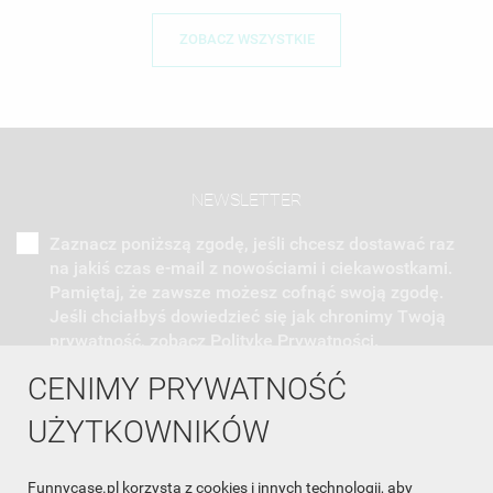
ZOBACZ WSZYSTKIE
NEWSLETTER
Zaznacz poniższą zgodę, jeśli chcesz dostawać raz
na jakiś czas e-mail z nowościami i ciekawostkami.
Pamiętaj, że zawsze możesz cofnąć swoją zgodę.
Jeśli chciałbyś dowiedzieć się jak chronimy Twoją
prywatność, zobacz Politykę Prywatności.
CENIMY PRYWATNOŚĆ
UŻYTKOWNIKÓW
Funnycase.pl korzysta z cookies i innych technologii, aby