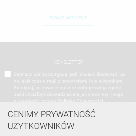
ZOBACZ WSZYSTKIE
NEWSLETTER
Zaznacz poniższą zgodę, jeśli chcesz dostawać raz
na jakiś czas e-mail z nowościami i ciekawostkami.
Pamiętaj, że zawsze możesz cofnąć swoją zgodę.
Jeśli chciałbyś dowiedzieć się jak chronimy Twoją
prywatność, zobacz Politykę Prywatności.
CENIMY PRYWATNOŚĆ
UŻYTKOWNIKÓW