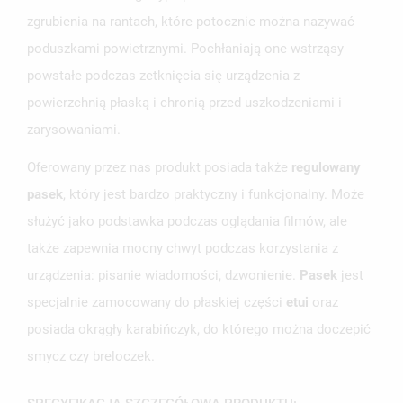
zgrubienia na rantach, które potocznie można nazywać
UTWÓRZ NOWĄ LISTĘ
add_circle_outline
poduszkami powietrznymi. Pochłaniają one wstrząsy
ANULUJ
ZALOGUJ SIĘ
ANULUJ
UTWÓRZ LISTĘ ŻYCZEŃ
powstałe podczas zetknięcia się urządzenia z
powierzchnią płaską i chronią przed uszkodzeniami i
zarysowaniami.
Oferowany przez nas produkt posiada także
regulowany
pasek
, który jest bardzo praktyczny i funkcjonalny. Może
służyć jako podstawka podczas oglądania filmów, ale
także zapewnia mocny chwyt podczas korzystania z
urządzenia: pisanie wiadomości, dzwonienie.
Pasek
jest
specjalnie zamocowany do płaskiej części
etui
oraz
posiada okrągły karabińczyk, do którego można doczepić
smycz czy breloczek.