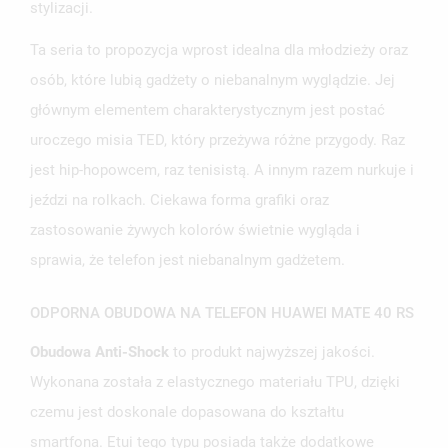
stylizacji.
Ta seria to propozycja wprost idealna dla młodzieży oraz
osób, które lubią gadżety o niebanalnym wyglądzie. Jej
głównym elementem charakterystycznym jest postać
uroczego misia TED, który przeżywa różne przygody. Raz
jest hip-hopowcem, raz tenisistą. A innym razem nurkuje i
jeździ na rolkach. Ciekawa forma grafiki oraz
zastosowanie żywych kolorów świetnie wygląda i
sprawia, że telefon jest niebanalnym gadżetem.
ODPORNA OBUDOWA NA TELEFON HUAWEI MATE 40 RS
Obudowa Anti-Shock
to produkt najwyższej jakości.
UTWÓRZ LISTĘ ŻYCZEŃ
ZALOGUJ SIĘ
Wykonana została z elastycznego materiału TPU, dzięki
czemu jest doskonale dopasowana do kształtu
NAZWA LISTY ŻYCZEŃ
MUSISZ BYĆ ZALOGOWANY BY ZAPISAĆ PRODUKTY NA
MOJE LISTY ŻYCZEŃ
SWOJEJ LIŚCIE ŻYCZEŃ.
smartfona. Etui tego typu posiada także dodatkowe