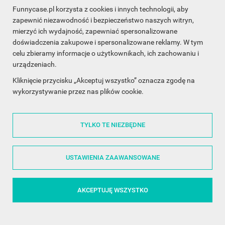
Funnycase.pl korzysta z cookies i innych technologii, aby
INFORMACJA O SKLEPIE

zapewnić niezawodność i bezpieczeństwo naszych witryn,
mierzyć ich wydajność, zapewniać spersonalizowane
INFORMACJE

doświadczenia zakupowe i spersonalizowane reklamy. W tym
celu zbieramy informacje o użytkownikach, ich zachowaniu i
OBSŁUGA KLIENTA

urządzeniach.
WSPÓŁPRACA

Kliknięcie przycisku „Akceptuj wszystko” oznacza zgodę na
wykorzystywanie przez nas plików cookie.
ŚLEDŹ NAS NA FACEBOOKU

TYLKO TE NIEZBĘDNE
Made with
❤
in Poland
USTAWIENIA ZAAWANSOWANE
AKCEPTUJĘ WSZYSTKO
©2014 - 2026 FunnyCase.pl | Wszelkie prawa zastrzeżone.