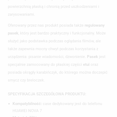
ANULUJ
ZALOGUJ SIĘ
powierzchnią płaską i chronią przed uszkodzeniami i
ANULUJ
UTWÓRZ LISTĘ ŻYCZEŃ
zarysowaniami.
Oferowany przez nas produkt posiada także
regulowany
pasek
, który jest bardzo praktyczny i funkcjonalny. Może
służyć jako podstawka podczas oglądania filmów, ale
także zapewnia mocny chwyt podczas korzystania z
urządzenia: pisanie wiadomości, dzwonienie.
Pasek
jest
specjalnie zamocowany do płaskiej części
etui
oraz
posiada okrągły karabińczyk, do którego można doczepić
smycz czy breloczek.
SPECYFIKACJA SZCZEGÓŁOWA PRODUKTU:
Kompatybilność:
case dedykowany jest do telefonu
HUAWEI NOVA 7