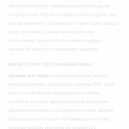
głównym elementem charakterystycznym jest postać
uroczego misia TED, który przeżywa różne przygody. Raz
jest hip-hopowcem, raz tenisistą. A innym razem nurkuje i
jeździ na rolkach. Ciekawa forma grafiki oraz
zastosowanie żywych kolorów świetnie wygląda i
sprawia, że telefon jest niebanalnym gadżetem.
MOCNE ETUI NA TELEFON HUAWEI NOVA 7
Obudowa Anti-Shock
to produkt najwyższej jakości.
Wykonana została z elastycznego materiału TPU, dzięki
UTWÓRZ LISTĘ ŻYCZEŃ
ZALOGUJ SIĘ
czemu jest doskonale dopasowana do kształtu
smartfona. Etui tego typu posiada także dodatkowe
NAZWA LISTY ŻYCZEŃ
MUSISZ BYĆ ZALOGOWANY BY ZAPISAĆ PRODUKTY NA
MOJE LISTY ŻYCZEŃ
zgrubienia na rantach, które potocznie można nazywać
SWOJEJ LIŚCIE ŻYCZEŃ.
poduszkami powietrznymi. Pochłaniają one wstrząsy
UTWÓRZ NOWĄ LISTĘ
add_circle_outline
powstałe podczas zetknięcia się urządzenia z