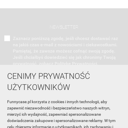
NEWSLETTER
Zaznacz poniższą zgodę, jeśli chcesz dostawać raz
na jakiś czas e-mail z nowościami i ciekawostkami.
Pamiętaj, że zawsze możesz cofnąć swoją zgodę.
Jeśli chciałbyś dowiedzieć się jak chronimy Twoją
prywatność, zobacz Politykę Prywatności.
CENIMY PRYWATNOŚĆ
UŻYTKOWNIKÓW
Funnycase.pl korzysta z cookies i innych technologii, aby
INFORMACJA O SKLEPIE

zapewnić niezawodność i bezpieczeństwo naszych witryn,
mierzyć ich wydajność, zapewniać spersonalizowane
INFORMACJE

doświadczenia zakupowe i spersonalizowane reklamy. W tym
celu zbieramy informacje o użytkownikach, ich zachowaniu i