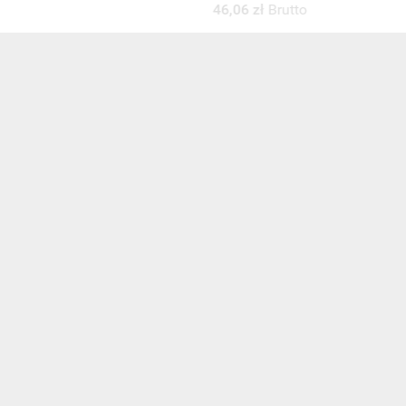
46,06 zł
Brutto
46,06 zł
Brutto
ZOBACZ WSZYSTKIE
NEWSLETTER
Zaznacz poniższą zgodę, jeśli chcesz dostawać raz na jakiś cza
mail z nowościami i ciekawostkami. Pamiętaj, że zawsze może