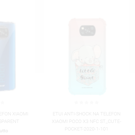
UTWÓRZ NOWĄ L
add_circle_outline
ANULUJ
ZALOGUJ SIĘ
ANULUJ
UTWÓRZ LISTĘ ŻYCZEŃ
ANTI-SHOCK NA TELEFON
ETUI ANTI-SHOCK NA T
I POCO X3 NFC ST_CUTE-
XIAOMI POCO X3 NFC ST
POCKET-2020-1-101
POCKET-2020-1-10