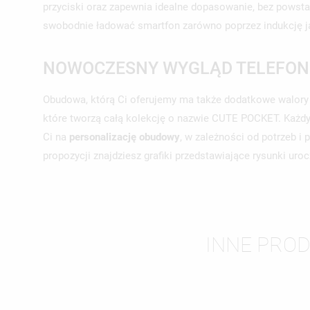
przyciski oraz zapewnia idealne dopasowanie, bez powst
swobodnie ładować smartfon zarówno poprzez indukcję jak
NOWOCZESNY WYGLĄD TELEFONU
Obudowa, którą Ci oferujemy ma także dodatkowe walory e
które tworzą całą kolekcję o nazwie CUTE POCKET. Każdy 
Ci na
personalizację
obudowy
, w zależności od potrzeb i 
propozycji znajdziesz grafiki przedstawiające rysunki urocz
UT
ZA
INNE PROD
NA
MU
MO
ŻY