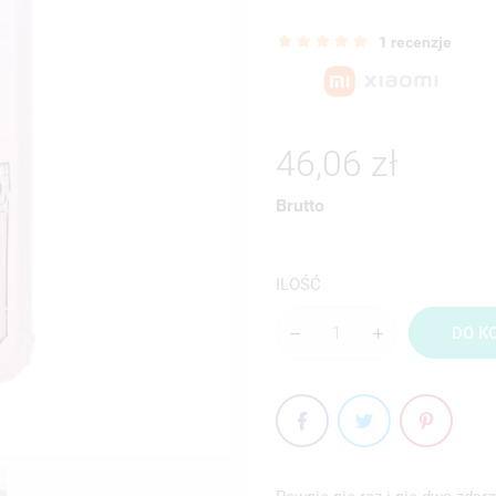
1 recenzje
46,06 zł
Brutto
ILOŚĆ
DO K