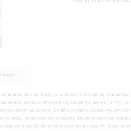
Pewnie nie raz i nie dwa zdar
ntarze
ścić
telefon
. Moment kiedy go podnosisz i okazuje się, że
smartfon
dnosić telefon ze spokojem wystarczy zaopatrzyć się w ETUI ANTI-S
, zarysowaniem lub obiciem. Dodatkowo zastosowane wypustki na ra
nąć energię i zmniejszyć siłę uderzenia. Obudowa tego typu świetn
awdzięcza to specjalnej powłoce wykonanej z wysokiej klasy mater