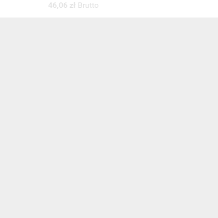
46,06 zł
Brutto
s e-
sz