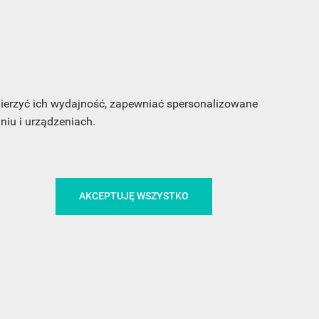
my
 mierzyć ich wydajność, zapewniać spersonalizowane
iu i urządzeniach.
CA
ŚLEDŹ NAS NA FACEBOOKU
AKCEPTUJĘ WSZYSTKO
!
MEDIA