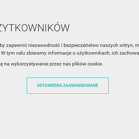
cofnąć swoją zgodę. Jeśli chciałbyś dowiedzieć się jak chroni
Twoją prywatność, zobacz Politykę Prywatności.
UŻYTKOWNIKÓW
, aby zapewnić niezawodność i bezpieczeństwo naszych witryn,
W tym celu zbieramy informacje o użytkownikach, ich zachowan
ACJE
OBSŁUGA KLIENTA
WSPÓŁPRA
dę na wykorzystywanie przez nas plików cookie.
ZWROTY I WYMIANY
DLA FIRM
USTAWIENIA ZAAWANSOWANE
N KODÓW
PŁATNOŚCI I DOSTAWY
DLA GRAFIKÓW
CH
ŚLEDZENIE PRZESYŁKI
DOŁĄCZ DO NAS
N
FAQ
NASZE SOCIAL 
PRYWATNOŚCI
KONTAKT Z NAMI