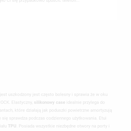
zyło Ci się przypadkowo upuścić telefon...
jest uszkodzony jest często bolesny i sprawia że w oku
HOCK. Elastyczny,
silikonowy
case
idealnie przylega do
ntach, które działają jak poduszki powietrzne amortyzują
ie się sprawdza podczas codziennego użytkowania. Etui
iału
TPU
. Posiada wszystkie niezbędne otwory na porty i