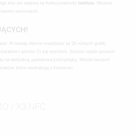
ego etui nie wpływa na funkcjonalność
telefonu
. Możesz
ustawień sieciowych
JĄCYCH!
. W naszej ofercie znajdziesz aż 28 różnych grafik,
harakter i pomóc Ci się wyróżnić. Szeroki wybór pozwoli
du na delikatną, pastelową kolorystykę. Wśród naszych
ierzaków, które wyskakują z kieszonki.
O / X3 NFC