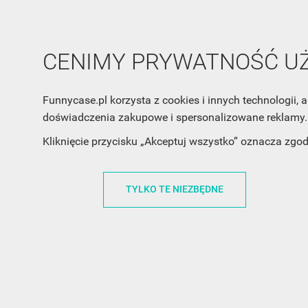
CENIMY PRYWATNOŚĆ 
Funnycase.pl korzysta z cookies i innych technologii
doświadczenia zakupowe i spersonalizowane reklamy. 
INFORMACJA O SKLEPIE
INFORM
Kliknięcie przycisku „Akceptuj wszystko” oznacza zgo
FunnyCase.pl
O MARCE
TYLKO TE NIEZBĘDNE
Trudna 13
REGULAMI
32-700 Bochnia
RABATOWY
Polska
REGULAMI
office@funnycase.pl
POLITYKA 
+48574304204
COOKIES