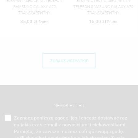
ETUI PROTECT CASE 2mm NA
ETUI ANTI-SHOCK NA TELEFON
TELEFON SAMSUNG GALAXY A70
SAMSUNG GALAXY A70 ST_CUTE-
TRANSPARENTNY
POCKET-2020-1-101
15,00 zł
46,06 zł
Brutto
Brutto
ZOBACZ WSZYSTKIE
NEWSLETTER
Zaznacz poniższą zgodę, jeśli chcesz dostawać raz
na jakiś czas e-mail z nowościami i ciekawostkami.
Pamiętaj, że zawsze możesz cofnąć swoją zgodę.