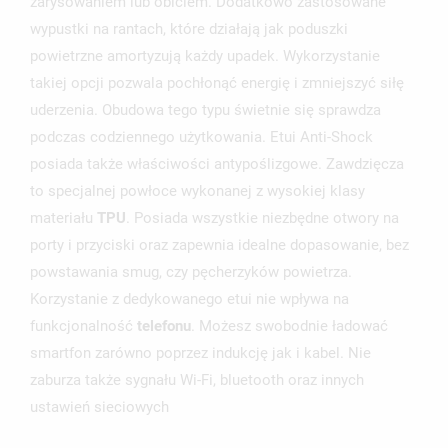
zarysowaniem lub obiciem. Dodatkowo zastosowane
wypustki na rantach, które działają jak poduszki
powietrzne amortyzują każdy upadek. Wykorzystanie
takiej opcji pozwala pochłonąć energię i zmniejszyć siłę
uderzenia. Obudowa tego typu świetnie się sprawdza
podczas codziennego użytkowania. Etui Anti-Shock
posiada także właściwości antypoślizgowe. Zawdzięcza
to specjalnej powłoce wykonanej z wysokiej klasy
UTWÓRZ LISTĘ ŻYCZEŃ
ZALOGUJ SIĘ
materiału
TPU
. Posiada wszystkie niezbędne otwory na
porty i przyciski oraz zapewnia idealne dopasowanie, bez
NAZWA LISTY ŻYCZEŃ
MUSISZ BYĆ ZALOGOWANY BY ZAPISAĆ PRODUKTY NA
powstawania smug, czy pęcherzyków powietrza.
MOJE LISTY ŻYCZEŃ
SWOJEJ LIŚCIE ŻYCZEŃ.
Korzystanie z dedykowanego etui nie wpływa na
UTWÓRZ NOWĄ LISTĘ
funkcjonalność
telefonu
. Możesz swobodnie ładować
add_circle_outline
smartfon zarówno poprzez indukcję jak i kabel. Nie
ANULUJ
ZALOGUJ SIĘ
ANULUJ
UTWÓRZ LISTĘ ŻYCZEŃ
zaburza także sygnału Wi-Fi, bluetooth oraz innych
ustawień sieciowych