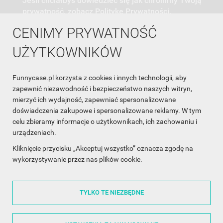
Jeśli chciałbyś dowiedzieć się jak chronimy Twoją
prywatność, zobacz Politykę Prywatności.
CENIMY PRYWATNOŚĆ
UŻYTKOWNIKÓW
Funnycase.pl korzysta z cookies i innych technologii, aby
INFORMACJA O SKLEPIE

zapewnić niezawodność i bezpieczeństwo naszych witryn,
mierzyć ich wydajność, zapewniać spersonalizowane
INFORMACJE

doświadczenia zakupowe i spersonalizowane reklamy. W tym
celu zbieramy informacje o użytkownikach, ich zachowaniu i
OBSŁUGA KLIENTA

urządzeniach.
WSPÓŁPRACA

Kliknięcie przycisku „Akceptuj wszystko” oznacza zgodę na
wykorzystywanie przez nas plików cookie.
ŚLEDŹ NAS NA FACEBOOKU

TYLKO TE NIEZBĘDNE
Made with
❤
in Poland