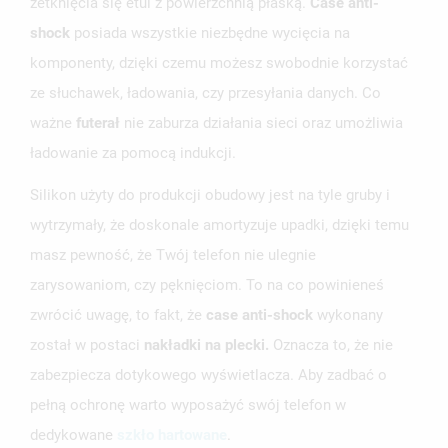
zetknięcia się etui z powierzchnią płaską.
Case anti-
shock
posiada wszystkie niezbędne wycięcia na
komponenty, dzięki czemu możesz swobodnie korzystać
ze słuchawek, ładowania, czy przesyłania danych. Co
ważne
futerał
nie zaburza działania sieci oraz umożliwia
ładowanie za pomocą indukcji.
Silikon użyty do produkcji obudowy jest na tyle gruby i
wytrzymały, że doskonale amortyzuje upadki, dzięki temu
masz pewność, że Twój telefon nie ulegnie
zarysowaniom, czy pęknięciom. To na co powinieneś
zwrócić uwagę, to fakt, że
case anti-shock
wykonany
został w postaci
nakładki na plecki.
Oznacza to, że nie
zabezpiecza dotykowego wyświetlacza. Aby zadbać o
pełną ochronę warto wyposażyć swój telefon w
dedykowane
szkło hartowane
.