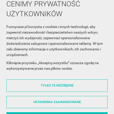
CENIMY PRYWATNOŚĆ
UŻYTKOWNIKÓW
Funnycase.pl korzysta z cookies i innych technologii, aby
INFORMACJA O SKLEPIE

zapewnić niezawodność i bezpieczeństwo naszych witryn,
mierzyć ich wydajność, zapewniać spersonalizowane
INFORMACJE

doświadczenia zakupowe i spersonalizowane reklamy. W tym
celu zbieramy informacje o użytkownikach, ich zachowaniu i
OBSŁUGA KLIENTA

urządzeniach.
WSPÓŁPRACA

Kliknięcie przycisku „Akceptuj wszystko” oznacza zgodę na
wykorzystywanie przez nas plików cookie.
ŚLEDŹ NAS NA FACEBOOKU

TYLKO TE NIEZBĘDNE
Made with
❤
in Poland
USTAWIENIA ZAAWANSOWANE