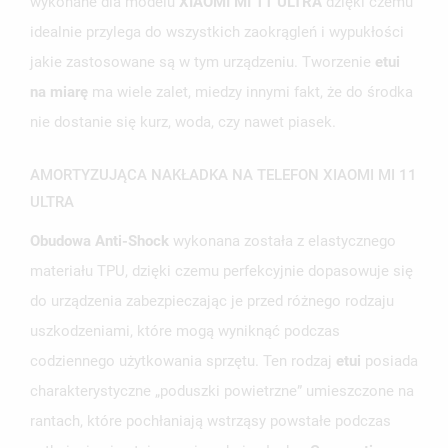
wykonane dla modelu
XIAOMI MI 11 ULTRA
dzięki czemu
idealnie przylega do wszystkich zaokrągleń i wypukłości
jakie zastosowane są w tym urządzeniu. Tworzenie
etui
na miarę
ma wiele zalet, miedzy innymi fakt, że do środka
nie dostanie się kurz, woda, czy nawet piasek.
UTWÓRZ LISTĘ ŻYCZEŃ
AMORTYZUJĄCA NAKŁADKA NA TELEFON XIAOMI MI 11
ZALOGUJ SIĘ
ULTRA
NAZWA LISTY ŻYCZEŃ
Obudowa Anti-Shock
wykonana została z elastycznego
MUSISZ BYĆ ZALOGOWANY BY ZAPISAĆ PRODUKTY NA
MOJE LISTY ŻYCZEŃ
SWOJEJ LIŚCIE ŻYCZEŃ.
materiału TPU, dzięki czemu perfekcyjnie dopasowuje się
UTWÓRZ NOWĄ LISTĘ
do urządzenia zabezpieczając je przed różnego rodzaju
add_circle_outline
uszkodzeniami, które mogą wyniknąć podczas
ANULUJ
ZALOGUJ SIĘ
ANULUJ
UTWÓRZ LISTĘ ŻYCZEŃ
codziennego użytkowania sprzętu. Ten rodzaj
etui
posiada
charakterystyczne „poduszki powietrzne” umieszczone na
rantach, które pochłaniają wstrząsy powstałe podczas