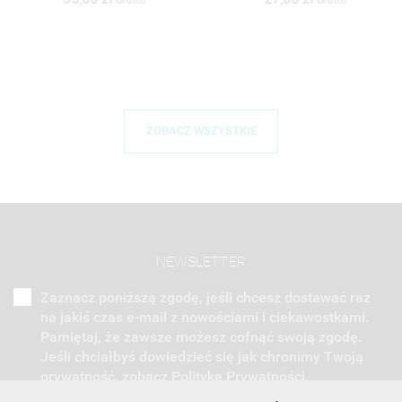
ZOBACZ WSZYSTKIE
NEWSLETTER
Zaznacz poniższą zgodę, jeśli chcesz dostawać raz
na jakiś czas e-mail z nowościami i ciekawostkami.
Pamiętaj, że zawsze możesz cofnąć swoją zgodę.
Jeśli chciałbyś dowiedzieć się jak chronimy Twoją
prywatność, zobacz Politykę Prywatności.