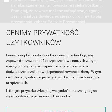
na jakiś czas e-mail z nowościami i ciekawostkami.
Pamiętaj, że zawsze możesz cofnąć swoją zgodę.
Jeśli chciałbyś dowiedzieć się jak chronimy Twoją
prywatność, zobacz Politykę Prywatności.
CENIMY PRYWATNOŚĆ
UŻYTKOWNIKÓW
Funnycase.pl korzysta z cookies i innych technologii, aby
INFORMACJA O SKLEPIE

zapewnić niezawodność i bezpieczeństwo naszych witryn,
mierzyć ich wydajność, zapewniać spersonalizowane
INFORMACJE

doświadczenia zakupowe i spersonalizowane reklamy. W tym
celu zbieramy informacje o użytkownikach, ich zachowaniu i
OBSŁUGA KLIENTA

urządzeniach.
WSPÓŁPRACA

Kliknięcie przycisku „Akceptuj wszystko” oznacza zgodę na
wykorzystywanie przez nas plików cookie.
ŚLEDŹ NAS NA FACEBOOKU
