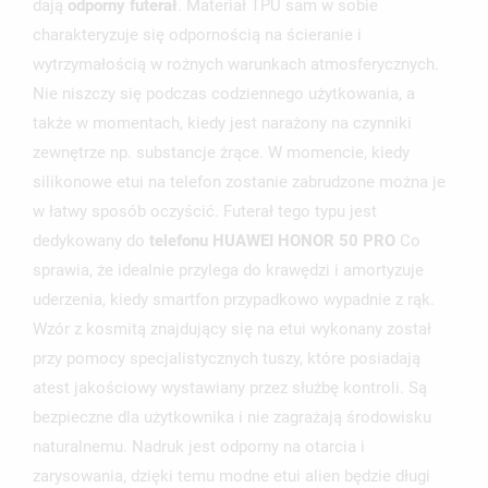
dają
odporny futerał
. Materiał TPU sam w sobie
charakteryzuje się odpornością na ścieranie i
wytrzymałością w rożnych warunkach atmosferycznych.
Nie niszczy się podczas codziennego użytkowania, a
także w momentach, kiedy jest narażony na czynniki
zewnętrze np. substancje żrące. W momencie, kiedy
silikonowe etui na telefon zostanie zabrudzone można je
w łatwy sposób oczyścić. Futerał tego typu jest
dedykowany do
telefonu HUAWEI HONOR 50 PRO
Co
sprawia, że idealnie przylega do krawędzi i amortyzuje
uderzenia, kiedy smartfon przypadkowo wypadnie z rąk.
Wzór z kosmitą znajdujący się na etui wykonany został
przy pomocy specjalistycznych tuszy, które posiadają
atest jakościowy wystawiany przez służbę kontroli. Są
bezpieczne dla użytkownika i nie zagrażają środowisku
naturalnemu. Nadruk jest odporny na otarcia i
zarysowania, dzięki temu modne etui alien będzie długi