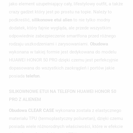
jako element uzupełniający cały, lifestylowy outfit, a także
crazy gadżet który jest po prostu na topie. Należy to
podkreślić,
silikonowe etui alien
to nie tylko modny
dodatek, który fajnie wygląda, ale przede wszystkim
odpowiednie zabezpieczenie smartfona przed różnego
rodzaju uszkodzeniami i zarysowaniami.
Obudowa
wykonana w takiej formie jest dedykowana do modelu
HUAWEI HONOR 50 PRO dzięki czemu jest perfekcyjnie
dopasowana do wszystkich zaokrągleń i portów jakie
UTWÓRZ LISTĘ ŻYCZEŃ
ZALOGUJ SIĘ
posiada
telefon
.
NAZWA LISTY ŻYCZEŃ
MUSISZ BYĆ ZALOGOWANY BY ZAPISAĆ PRODUKTY NA
SILIKOWNOWE ETUI NA TELEFON HUAWEI HONOR 50
MOJE LISTY ŻYCZEŃ
SWOJEJ LIŚCIE ŻYCZEŃ.
PRO Z ALIENEM
UTWÓRZ NOWĄ LISTĘ
add_circle_outline
Obudowa CLEAR CASE
wykonana została z elastycznego
ANULUJ
ZALOGUJ SIĘ
materiału TPU (termoplastyczny poliuretan), dzięki czemu
ANULUJ
UTWÓRZ LISTĘ ŻYCZEŃ
posiada wiele różnorodnych właściwości, które w efekcie