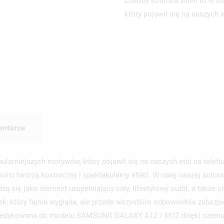
Zielony kosmita Alien to w o
który pojawił się na naszych et
ntarze
pularniejszych motywów, który pojawił się na naszych etui na tele
ości tworzą kosmiczny i spektakularny efekt. W całej naszej autor
 się jako element uzupełniający cały, lifestylowy outfit, a także cr
ek, który fajnie wygląda, ale przede wszystkim odpowiednie zabezp
 dedykowana do modelu SAMSUNG GALAXY A12 / M12 dzięki czemu j