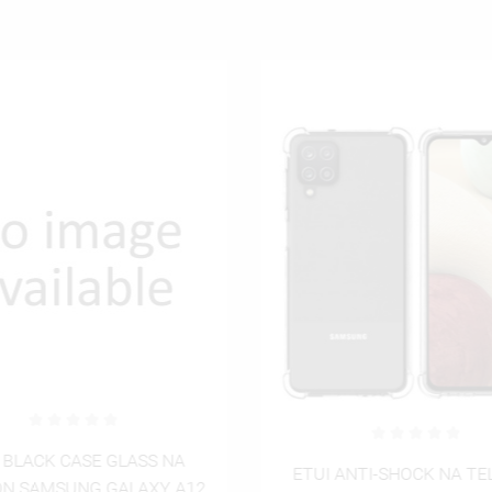
UTWÓRZ NOWĄ L
add_circle_outline
ANULUJ
ZALOGUJ SIĘ
ANULUJ
UTWÓRZ LISTĘ ŻYCZEŃ
 BLACK CASE GLASS NA
ETUI ANTI-SHOCK NA T
ON SAMSUNG GALAXY A12