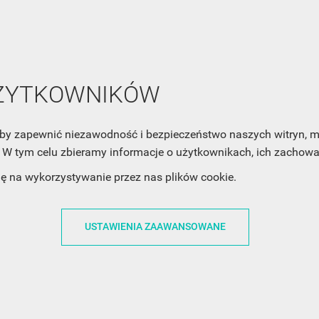
Zaznacz poniższą zgodę, jeśli chcesz dostawać raz na jakiś cza
mail z nowościami i ciekawostkami. Pamiętaj, że zawsze może
cofnąć swoją zgodę. Jeśli chciałbyś dowiedzieć się jak chroni
Twoją prywatność, zobacz Politykę Prywatności.
UŻYTKOWNIKÓW
, aby zapewnić niezawodność i bezpieczeństwo naszych witryn,
W tym celu zbieramy informacje o użytkownikach, ich zachowan
dę na wykorzystywanie przez nas plików cookie.
ACJE
OBSŁUGA KLIENTA
WSPÓŁPRA
ZWROTY I WYMIANY
DLA FIRM
USTAWIENIA ZAAWANSOWANE
N KODÓW
PŁATNOŚCI I DOSTAWY
DLA GRAFIKÓW
CH
ŚLEDZENIE PRZESYŁKI
DOŁĄCZ DO NAS
N
FAQ
NASZE SOCIAL 
PRYWATNOŚCI
KONTAKT Z NAMI