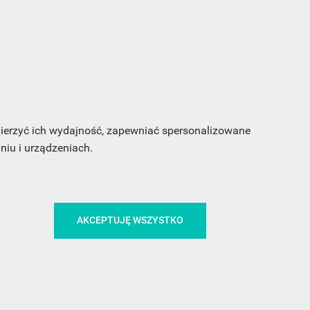
s e-
sz
my
 mierzyć ich wydajność, zapewniać spersonalizowane
iu i urządzeniach.
CA
ŚLEDŹ NAS NA FACEBOOKU
AKCEPTUJĘ WSZYSTKO
!
MEDIA