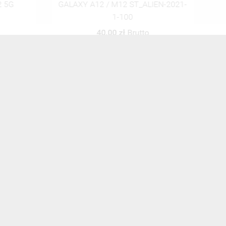
2 5G
GALAXY A12 / M12 ST_ALIEN-2021-
GA
1-100
40,00 zł
Brutto