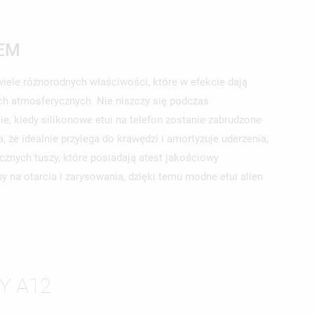
NEM
iele różnorodnych właściwości, które w efekcie dają
ch atmosferycznych. Nie niszczy się podczas
, kiedy silikonowe etui na telefon zostanie zabrudzone
 że idealnie przylega do krawędzi i amortyzuje uderzenia,
cznych tuszy, które posiadają atest jakościowy
y na otarcia i zarysowania, dzięki temu modne etui alien
Y A12