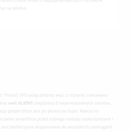
statnim czasie jeden z najpopularniejszych motywów,
ui na telefon...
fon. Postać UFO połączyliśmy więc z różnymi, ciekawymi
skiej
serii ALIENS
znajdziesz 8 niepowtarzalnych case’ów,
azy gadżet który jest po prostu na topie. Należy to
ieczenie smartfona przed różnego rodzaju uszkodzeniami i
est perfekcyjnie dopasowana do wszystkich zaokrągleń