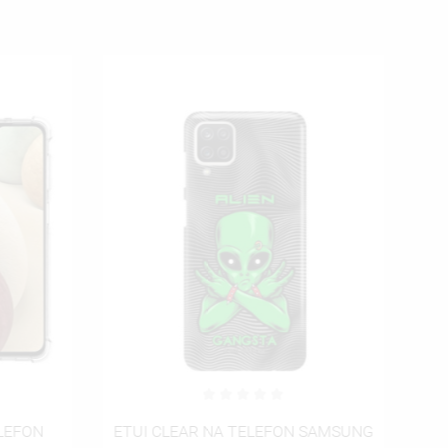
ISTĘ
ELEFON
ETUI CLEAR NA TELEFON SAMSUNG
ET