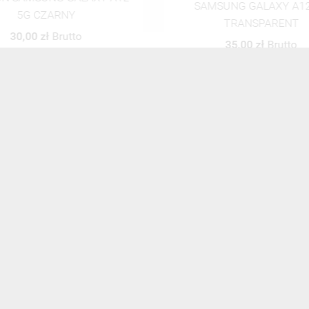
SAMSUNG GALAXY A1
5G CZARNY
TRANSPARENT
30,00 zł
Brutto
35,00 zł
Brutto
ZOBACZ WSZYSTKIE
NEWSLETTER