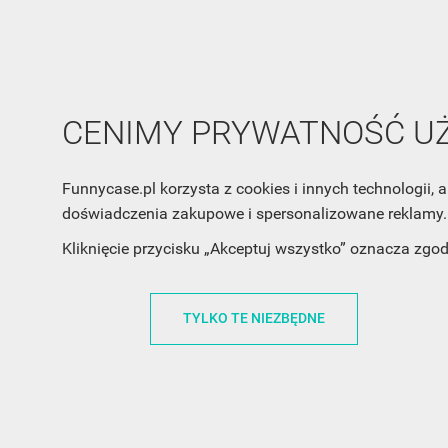
CENIMY PRYWATNOŚĆ 
Funnycase.pl korzysta z cookies i innych technologii
doświadczenia zakupowe i spersonalizowane reklamy. 
Kliknięcie przycisku „Akceptuj wszystko” oznacza zgo
INFORMACJA O SKLEPIE
INFORM
FunnyCase.pl
O MARCE
TYLKO TE NIEZBĘDNE
Trudna 13
REGULAMI
32-700 Bochnia
RABATOWY
Polska
REGULAMI
office@funnycase.pl
POLITYKA 