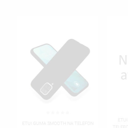
ETUI
UNG
ETUI GUMA SMOOTH NA TELEFON
TELEF