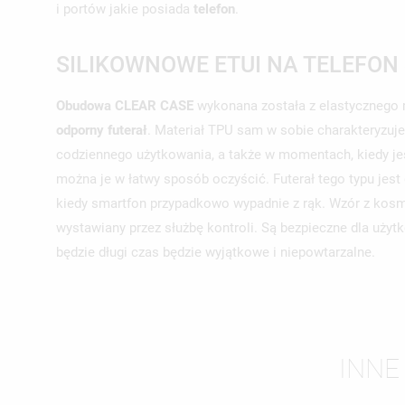
i portów jakie posiada
telefon
.
SILIKOWNOWE ETUI NA TELEFON
Obudowa CLEAR CASE
wykonana została z elastycznego m
odporny futerał
. Materiał TPU sam w sobie charakteryzuj
codziennego użytkowania, a także w momentach, kiedy jes
można je w łatwy sposób oczyścić. Futerał tego typu je
kiedy smartfon przypadkowo wypadnie z rąk. Wzór z kosmi
wystawiany przez służbę kontroli. Są bezpieczne dla użyt
będzie długi czas będzie wyjątkowe i niepowtarzalne.
UT
ZA
INNE
NA
MU
MO
ŻY