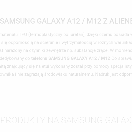
 SAMSUNG GALAXY A12 / M12 Z ALIE
ateriału TPU (termoplastyczny poliuretan), dzięki czemu posiada w
e się odpornością na ścieranie i wytrzymałością w rożnych warunka
t narażony na czynniki zewnętrze np. substancje żrące. W momencie
st dedykowany do
telefonu SAMSUNG GALAXY A12 / M12
Co sprawia,
tą znajdujący się na etui wykonany został przy pomocy specjalisty
kownika i nie zagrażają środowisku naturalnemu. Nadruk jest odporn
WÓRZ LISTĘ ŻYCZEŃ
LOGUJ SIĘ
 PRODUKTY NA SAMSUNG GALAX
ZWA LISTY ŻYCZEŃ
SISZ BYĆ ZALOGOWANY BY ZAPISAĆ PRODUKTY NA SWOJEJ LIŚCIE
JE LISTY ŻYCZEŃ
CZEŃ.