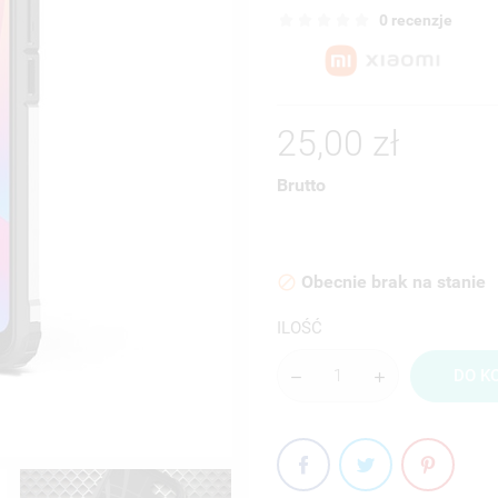
0 recenzje
25,00 zł
Brutto
Obecnie brak na stanie

ILOŚĆ
DO K