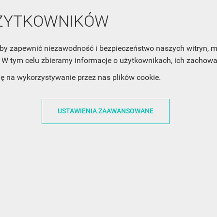
UŻYTKOWNIKÓW
, aby zapewnić niezawodność i bezpieczeństwo naszych witryn,
W tym celu zbieramy informacje o użytkownikach, ich zachowan
ACJE
OBSŁUGA KLIENTA
WSPÓŁPRA
dę na wykorzystywanie przez nas plików cookie.
ZWROTY I WYMIANY
DLA FIRM
USTAWIENIA ZAAWANSOWANE
N KODÓW
PŁATNOŚCI I DOSTAWY
DLA GRAFIKÓW
CH
ŚLEDZENIE PRZESYŁKI
DOŁĄCZ DO NAS
N
FAQ
NASZE SOCIAL 
PRYWATNOŚCI
KONTAKT Z NAMI
N NEWSLETTERA
 EOG