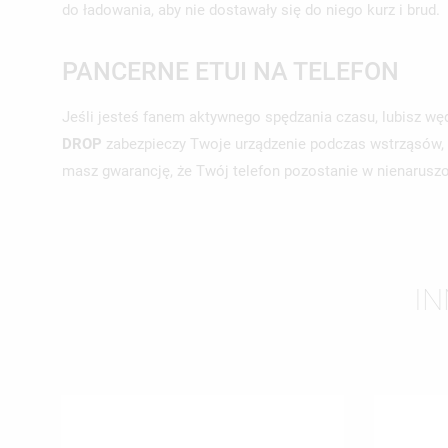
do ładowania, aby nie dostawały się do niego kurz i brud.
PANCERNE ETUI NA TELEFON
Jeśli jesteś fanem aktywnego spędzania czasu, lubisz wę
DROP
zabezpieczy Twoje urządzenie podczas wstrząsów, a
masz gwarancję, że Twój telefon pozostanie w nienaruszo
IN
UT
ZA
NA
MU
MO
ŻY