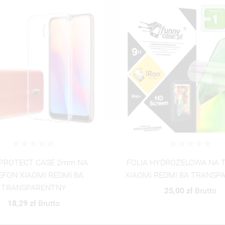
ANULUJ
ZALOGUJ SIĘ
ANULUJ
UTWÓRZ LISTĘ ŻYCZEŃ
HYDROŻELOWA NA TELEFON
ETUI PROTECT CASE 2
REDMI 8A TRANSPARENTNY
TELEFON XIAOMI REDM
ST_PZPN_2022-10
25,00 zł
Brutto
50,01 zł
Brutto