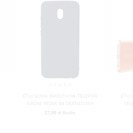
ON
ETUI PROTECT CASE 2mm NA
FOLIA 
Y
TELEFON XIAOMI REDMI 8A
XIAOMI 
TRANSPARENTNY
18,29 zł
Brutto