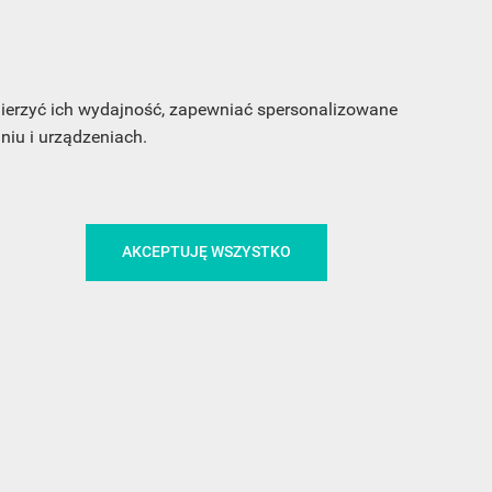
 mierzyć ich wydajność, zapewniać spersonalizowane
iu i urządzeniach.
CA
ŚLEDŹ NAS NA FACEBOOKU
AKCEPTUJĘ WSZYSTKO
!
MEDIA