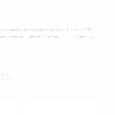
i pancerne
będzie rozsądnym wyborem. Dlaczego?
ETUI
anie z twardym podłożem. Korzystając z takiej obudowy,
 8A
ISTĘ