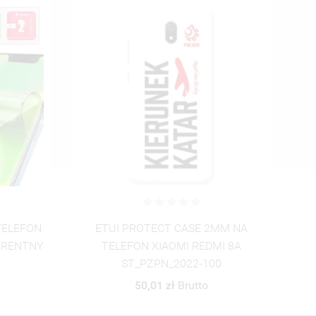
MM NA
ETUI PROTECT CASE 2MM NA
I 8A
TELEFON XIAOMI REDMI 8A
0
ST_PZPN_2022-101
50,01 zł
Brutto