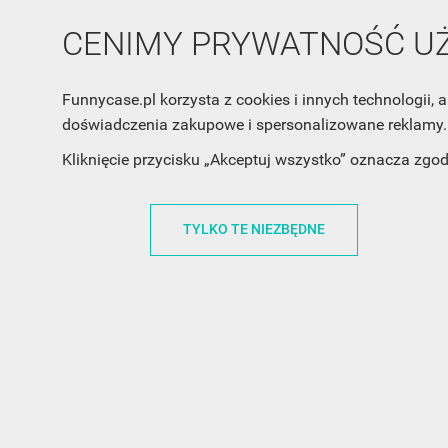
CENIMY PRYWATNOŚĆ 
Funnycase.pl korzysta z cookies i innych technologii
doświadczenia zakupowe i spersonalizowane reklamy. 
INFORMACJA O SKLEPIE
INFORM
Kliknięcie przycisku „Akceptuj wszystko” oznacza zgo
FunnyCase.pl
O MARCE
TYLKO TE NIEZBĘDNE
Trudna 13
REGULAMI
32-700 Bochnia
RABATOWY
Polska
REGULAMI
office@funnycase.pl
POLITYKA 
+48574304204
COOKIES
REGULAMI
KLAUZULA