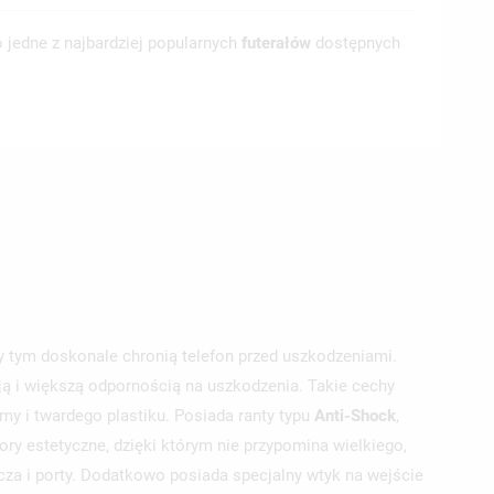
 jedne z najbardziej popularnych
futerałów
dostępnych
zy tym doskonale chronią telefon przed uszkodzeniami.
ją i większą odpornością na uszkodzenia. Takie cechy
y i twardego plastiku. Posiada ranty typu
Anti-Shock
,
ry estetyczne, dzięki którym nie przypomina wielkiego,
za i porty. Dodatkowo posiada specjalny wtyk na wejście