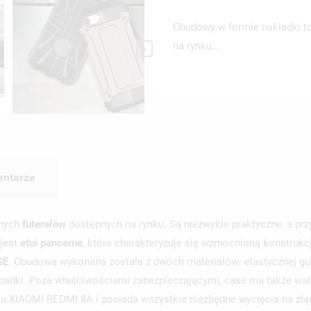
Obudowy w formie nakładki to
na rynku…

ntarze
rnych
futerałów
dostępnych na rynku. Są niezwykle praktyczne, a pr
 jest
etui pancerne
, które charakteryzuje się wzmocnioną konstrukc
SE
. Obudowa wykonana została z dwóch materiałów: elastycznej gum
upadki. Poza właściwościami zabezpieczającymi, case ma także walo
 XIAOMI REDMI 8A i posiada wszystkie niezbędne wycięcia na złąc