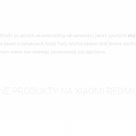
drówki po górach, skateboarding lub uprawiasz jakieś sporty to
etu
 nawet w sytuacjach, kiedy Twój telefon będzie miał bliskie spotk
nym stanie bez żadnego zarysowania, czy pęknięcia.
NE PRODUKTY NA XIAOMI REDMI
WÓRZ LISTĘ ŻYCZEŃ
LOGUJ SIĘ
ZWA LISTY ŻYCZEŃ
SISZ BYĆ ZALOGOWANY BY ZAPISAĆ PRODUKTY NA SWOJEJ LIŚCIE
JE LISTY ŻYCZEŃ
CZEŃ.
UTWÓRZ NOWĄ L
add_circle_outline