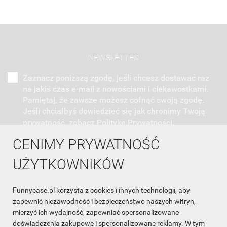
NEWSLETTER
Zaznacz poniższą zgodę, jeśli chcesz dostawać raz
na jakiś czas e-mail z nowościami i ciekawostkami.
Pamiętaj, że zawsze możesz cofnąć swoją zgodę.
Jeśli chciałbyś dowiedzieć się jak chronimy Twoją
prywatność, zobacz Politykę Prywatności.
CENIMY PRYWATNOŚĆ
UŻYTKOWNIKÓW
Funnycase.pl korzysta z cookies i innych technologii, aby
INFORMACJA O SKLEPIE

zapewnić niezawodność i bezpieczeństwo naszych witryn,
mierzyć ich wydajność, zapewniać spersonalizowane
INFORMACJE

doświadczenia zakupowe i spersonalizowane reklamy. W tym