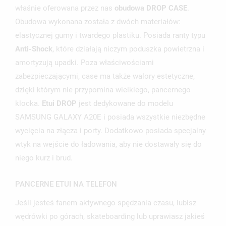
właśnie oferowana przez nas
obudowa DROP CASE
.
Obudowa wykonana została z dwóch materiałów:
elastycznej gumy i twardego plastiku. Posiada ranty typu
UTWÓRZ LISTĘ ŻYCZEŃ
Anti-Shock
, które działają niczym poduszka powietrzna i
ZALOGUJ SIĘ
amortyzują upadki. Poza właściwościami
NAZWA LISTY ŻYCZEŃ
zabezpieczającymi, case ma także walory estetyczne,
MUSISZ BYĆ ZALOGOWANY BY ZAPISAĆ PRODUKTY NA
MOJE LISTY ŻYCZEŃ
SWOJEJ LIŚCIE ŻYCZEŃ.
dzięki którym nie przypomina wielkiego, pancernego
klocka.
Etui DROP
jest dedykowane do modelu
UTWÓRZ NOWĄ LISTĘ
add_circle_outline
SAMSUNG GALAXY A20E i posiada wszystkie niezbędne
ANULUJ
ZALOGUJ SIĘ
wycięcia na złącza i porty. Dodatkowo posiada specjalny
ANULUJ
UTWÓRZ LISTĘ ŻYCZEŃ
wtyk na wejście do ładowania, aby nie dostawały się do
niego kurz i brud.
PANCERNE ETUI NA TELEFON
Jeśli jesteś fanem aktywnego spędzania czasu, lubisz
wędrówki po górach, skateboarding lub uprawiasz jakieś