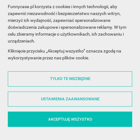
Funnycase.pl korzysta z cookies i innych technologii, aby
INFORMACJA O SKLEPIE

zapewnić niezawodność i bezpieczeństwo naszych witryn,
mierzyć ich wydajność, zapewniać spersonalizowane
INFORMACJE

doświadczenia zakupowe i spersonalizowane reklamy. W tym
celu zbieramy informacje o użytkownikach, ich zachowaniu i
OBSŁUGA KLIENTA

urządzeniach.
WSPÓŁPRACA

Kliknięcie przycisku „Akceptuj wszystko” oznacza zgodę na
wykorzystywanie przez nas plików cookie.
ŚLEDŹ NAS NA FACEBOOKU

TYLKO TE NIEZBĘDNE
Made with
❤
in Poland
USTAWIENIA ZAAWANSOWANE
AKCEPTUJĘ WSZYSTKO
©2014 - 2026 FunnyCase.pl | Wszelkie prawa zastrzeżone.