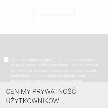
ZOBACZ WSZYSTKIE
NEWSLETTER
Zaznacz poniższą zgodę, jeśli chcesz dostawać raz
na jakiś czas e-mail z nowościami i ciekawostkami.
Pamiętaj, że zawsze możesz cofnąć swoją zgodę.
Jeśli chciałbyś dowiedzieć się jak chronimy Twoją
prywatność, zobacz Politykę Prywatności.
CENIMY PRYWATNOŚĆ
UŻYTKOWNIKÓW