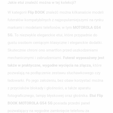
Jakie etui znaleźć można w tej kolekcji?
W kategorii
Flip BOOK
znaleźć można kilkanaście modeli
futerałów kompatybilnych z najpopularniejszymi na rynku
markami i modelami telefonów, w tym
MOTOROLA G54
5G
.
To niezwykle eleganckie etui, które przypadnie do
gustu osobom ceniącym klasyczne i eleganckie dodatki.
Skutecznie chroni ono smartfon przed uszkodzeniami
mechanicznymi i zabrudzeniami.
Futerał wyposażony jest
także w praktyczne, wygodne wycięcia na złącza,
które
pozwalają na podłączenie zestawu słuchawkowego czy
ładowarki. Po jego założeniu, bez obaw korzystać można
z przycisków blokady i głośności, a także aparatu
fotograficznego, lampy błyskowej oraz głośnika.
Etui Flip
BOOK
MOTOROLA G54 5G
posiada przedni panel
pozwalający na wygodne zamknięcie telefonu za