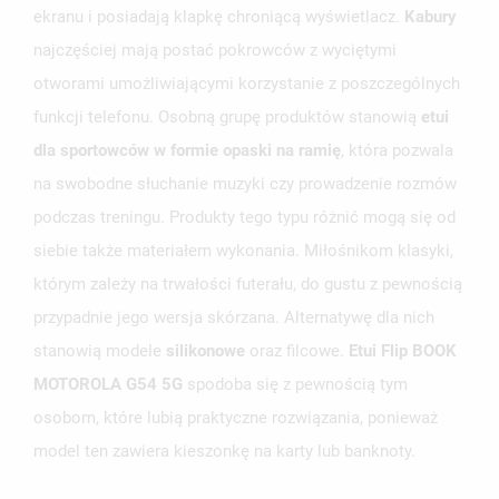
ekranu i posiadają klapkę chroniącą wyświetlacz.
Kabury
najczęściej mają postać pokrowców z wyciętymi
otworami umożliwiającymi korzystanie z poszczególnych
funkcji telefonu. Osobną grupę produktów stanowią
etui
UTWÓRZ LISTĘ ŻYCZEŃ
dla sportowców w formie opaski na ramię
, która pozwala
ZALOGUJ SIĘ
na swobodne słuchanie muzyki czy prowadzenie rozmów
NAZWA LISTY ŻYCZEŃ
podczas treningu. Produkty tego typu różnić mogą się od
MUSISZ BYĆ ZALOGOWANY BY ZAPISAĆ PRODUKTY NA
MOJE LISTY ŻYCZEŃ
SWOJEJ LIŚCIE ŻYCZEŃ.
siebie także materiałem wykonania. Miłośnikom klasyki,
którym zależy na trwałości futerału, do gustu z pewnością
UTWÓRZ NOWĄ LISTĘ
add_circle_outline
przypadnie jego wersja skórzana. Alternatywę dla nich
ANULUJ
ZALOGUJ SIĘ
ANULUJ
UTWÓRZ LISTĘ ŻYCZEŃ
stanowią modele
silikonowe
oraz filcowe.
Etui Flip BOOK
MOTOROLA G54 5G
spodoba się z pewnością tym
osobom, które lubią praktyczne rozwiązania, ponieważ
model ten zawiera kieszonkę na karty lub banknoty.