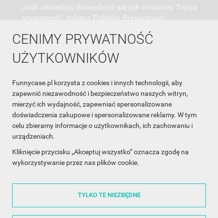
Jeśli chciałbyś dowiedzieć się jak chronimy Twoją
prywatność, zobacz Politykę Prywatności.
CENIMY PRYWATNOŚĆ
UŻYTKOWNIKÓW
Funnycase.pl korzysta z cookies i innych technologii, aby
INFORMACJA O SKLEPIE

zapewnić niezawodność i bezpieczeństwo naszych witryn,
mierzyć ich wydajność, zapewniać spersonalizowane
INFORMACJE

doświadczenia zakupowe i spersonalizowane reklamy. W tym
celu zbieramy informacje o użytkownikach, ich zachowaniu i
OBSŁUGA KLIENTA

urządzeniach.
WSPÓŁPRACA

Kliknięcie przycisku „Akceptuj wszystko” oznacza zgodę na
wykorzystywanie przez nas plików cookie.
ŚLEDŹ NAS NA FACEBOOKU

TYLKO TE NIEZBĘDNE
Made with
❤
in Poland