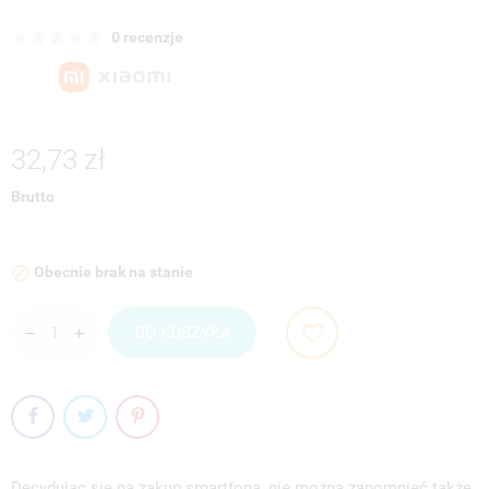
0 recenzje
32,73 zł
Brutto
Obecnie brak na stanie

DO KOSZYKA
Decydując się na zakup smartfona, nie można zapomnieć także