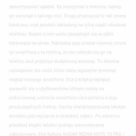
zamortyzować upadek. By skorzystać z telefonu, należy
go wysunąć z takiego etui. Druga propozycja to tak zwany
hardcase, czyli produkt zakładany na tylną część obudowy
telefonu. Razem z nim warto zaopatrzyć się w szkło
hartowane na ekran. Nakładka typu sticker również chroni
tył smartfona z tą różnicą, że nie nakłada się go na
telefon, lecz przykleja dodatkową warstwę. To świetne
UTWÓRZ LISTĘ ŻYCZEŃ
ZALOGUJ SIĘ
rozwiązanie dla osób, które lubią regularnie zmieniać
wygląd swojego smartfona. Etui z klapką najlepiej
NAZWA LISTY ŻYCZEŃ
MUSISZ BYĆ ZALOGOWANY BY ZAPISAĆ PRODUKTY NA
MOJE LISTY ŻYCZEŃ
sprawdzi się u użytkowników, którym zależy na
SWOJEJ LIŚCIE ŻYCZEŃ.
jednoczesnej ochronie smartfona i korzystaniu z jego
UTWÓRZ NOWĄ LISTĘ
add_circle_outline
poszczególnych funkcji. Cechą charakterystyczną takiego
ANULUJ
ZALOGUJ SIĘ
ANULUJ
UTWÓRZ LISTĘ ŻYCZEŃ
produktu jest wycięcie w przedniej części. Po otwarciu
przedniej klapki, telefon zostaje automatycznie
odblokowany. Etui Kabura XIAOMI REDMI NOTE 10 PRO /