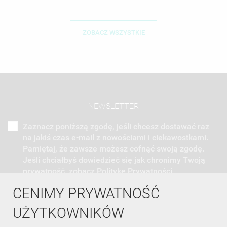
ZOBACZ WSZYSTKIE
NEWSLETTER
Zaznacz poniższą zgodę, jeśli chcesz dostawać raz
na jakiś czas e-mail z nowościami i ciekawostkami.
Pamiętaj, że zawsze możesz cofnąć swoją zgodę.
Jeśli chciałbyś dowiedzieć się jak chronimy Twoją
prywatność, zobacz Politykę Prywatności.
CENIMY PRYWATNOŚĆ
UŻYTKOWNIKÓW