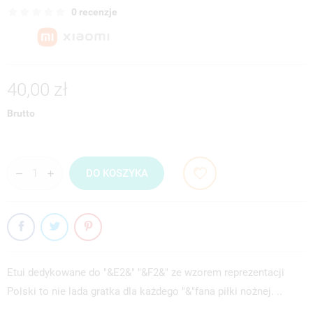
0 recenzje
40,00 zł
Brutto
DO KOSZYKA
Etui dedykowane do "&E2&" "&F2&" ze wzorem reprezentacji
Polski to nie lada gratka dla każdego "&"fana piłki nożnej. ..