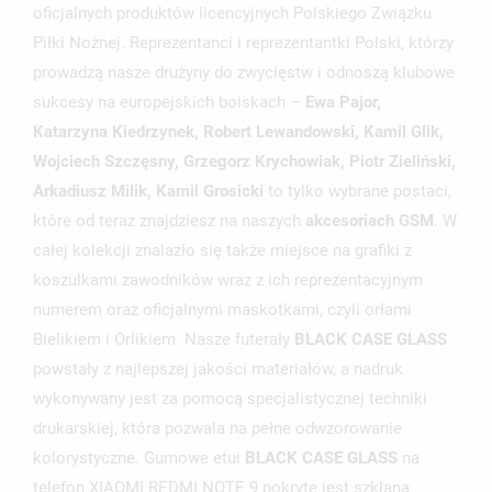
oficjalnych produktów licencyjnych Polskiego Związku
Piłki Nożnej. Reprezentanci i reprezentantki Polski, którzy
prowadzą nasze drużyny do zwycięstw i odnoszą klubowe
sukcesy na europejskich boiskach –
Ewa Pajor,
Katarzyna Kiedrzynek, Robert Lewandowski, Kamil Glik,
UTWÓRZ LISTĘ ŻYCZEŃ
Wojciech Szczęsny, Grzegorz Krychowiak, Piotr Zieliński,
ZALOGUJ SIĘ
Arkadiusz Milik, Kamil Grosicki
to tylko wybrane postaci,
NAZWA LISTY ŻYCZEŃ
MUSISZ BYĆ ZALOGOWANY BY ZAPISAĆ PRODUKTY NA
które od teraz znajdziesz na naszych
akcesoriach GSM
. W
MOJE LISTY ŻYCZEŃ
SWOJEJ LIŚCIE ŻYCZEŃ.
całej kolekcji znalazło się także miejsce na grafiki z
koszulkami zawodników wraz z ich reprezentacyjnym
UTWÓRZ NOWĄ LISTĘ
add_circle_outline
numerem oraz oficjalnymi maskotkami, czyli orłami
ANULUJ
ZALOGUJ SIĘ
ANULUJ
UTWÓRZ LISTĘ ŻYCZEŃ
Bielikiem i Orlikiem. Nasze futerały
BLACK CASE GLASS
powstały z najlepszej jakości materiałów, a nadruk
wykonywany jest za pomocą specjalistycznej techniki
drukarskiej, która pozwala na pełne odwzorowanie
kolorystyczne. Gumowe etui
BLACK CASE GLASS
na
telefon XIAOMI REDMI NOTE 9 pokryte jest szklaną