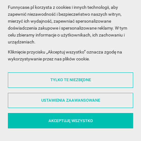
Funnycase.pl korzysta z cookies i innych technologii, aby
INFORMACJA O SKLEPIE

zapewnić niezawodność i bezpieczeństwo naszych witryn,
mierzyć ich wydajność, zapewniać spersonalizowane
INFORMACJE

doświadczenia zakupowe i spersonalizowane reklamy. W tym
celu zbieramy informacje o użytkownikach, ich zachowaniu i
OBSŁUGA KLIENTA

urządzeniach.
WSPÓŁPRACA

Kliknięcie przycisku „Akceptuj wszystko” oznacza zgodę na
wykorzystywanie przez nas plików cookie.
ŚLEDŹ NAS NA FACEBOOKU

TYLKO TE NIEZBĘDNE
Made with
❤
in Poland
USTAWIENIA ZAAWANSOWANE
AKCEPTUJĘ WSZYSTKO
©2014 - 2026 FunnyCase.pl | Wszelkie prawa zastrzeżone.