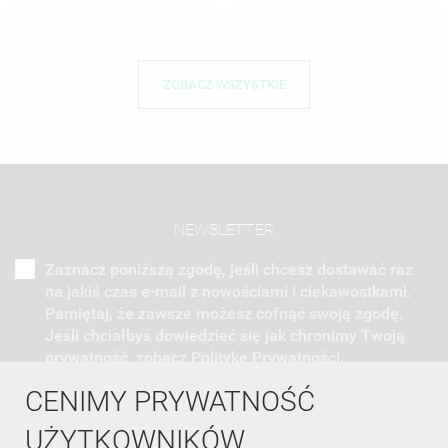
ZOBACZ WSZYSTKIE
NEWSLETTER
Zaznacz poniższą zgodę, jeśli chcesz dostawać raz
na jakiś czas e-mail z nowościami i ciekawostkami.
Pamiętaj, że zawsze możesz cofnąć swoją zgodę.
Jeśli chciałbyś dowiedzieć się jak chronimy Twoją
prywatność, zobacz Politykę Prywatności.
CENIMY PRYWATNOŚĆ
UŻYTKOWNIKÓW