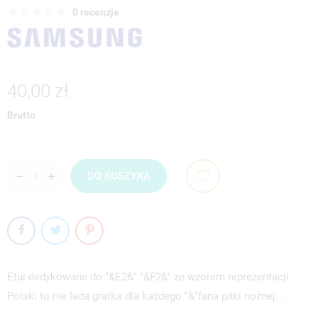
0 recenzje
40,00 zł
Brutto
DO KOSZYKA
Etui dedykowane do "&E2&" "&F2&" ze wzorem reprezentacji
Polski to nie lada gratka dla każdego "&"fana piłki nożnej. ..