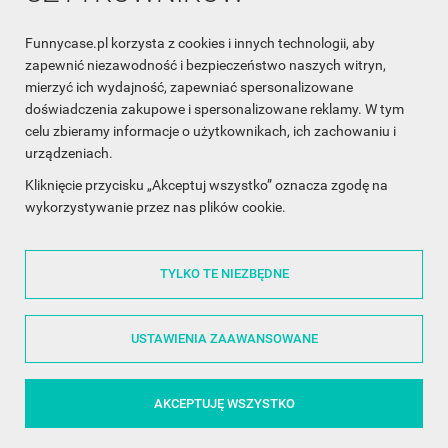
Funnycase.pl korzysta z cookies i innych technologii, aby
INFORMACJA O SKLEPIE

zapewnić niezawodność i bezpieczeństwo naszych witryn,
mierzyć ich wydajność, zapewniać spersonalizowane
INFORMACJE

doświadczenia zakupowe i spersonalizowane reklamy. W tym
celu zbieramy informacje o użytkownikach, ich zachowaniu i
OBSŁUGA KLIENTA

urządzeniach.
WSPÓŁPRACA

Kliknięcie przycisku „Akceptuj wszystko” oznacza zgodę na
wykorzystywanie przez nas plików cookie.
ŚLEDŹ NAS NA FACEBOOKU

TYLKO TE NIEZBĘDNE
Made with
❤
in Poland
USTAWIENIA ZAAWANSOWANE
AKCEPTUJĘ WSZYSTKO