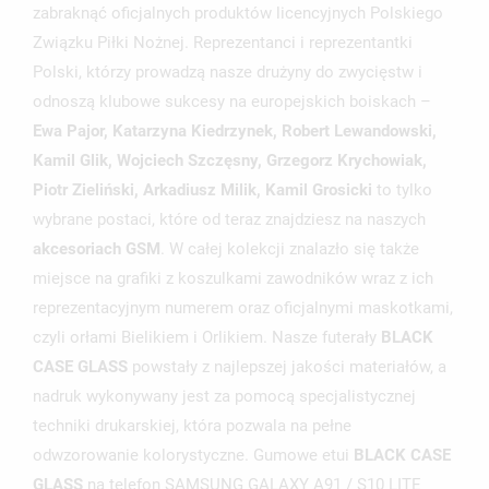
zabraknąć oficjalnych produktów licencyjnych Polskiego
Związku Piłki Nożnej. Reprezentanci i reprezentantki
Polski, którzy prowadzą nasze drużyny do zwycięstw i
odnoszą klubowe sukcesy na europejskich boiskach –
Ewa Pajor, Katarzyna Kiedrzynek, Robert Lewandowski,
UTWÓRZ LISTĘ ŻYCZEŃ
Kamil Glik, Wojciech Szczęsny, Grzegorz Krychowiak,
ZALOGUJ SIĘ
Piotr Zieliński, Arkadiusz Milik, Kamil Grosicki
to tylko
wybrane postaci, które od teraz znajdziesz na naszych
NAZWA LISTY ŻYCZEŃ
MUSISZ BYĆ ZALOGOWANY BY ZAPISAĆ PRODUKTY NA
MOJE LISTY ŻYCZEŃ
akcesoriach GSM
. W całej kolekcji znalazło się także
SWOJEJ LIŚCIE ŻYCZEŃ.
miejsce na grafiki z koszulkami zawodników wraz z ich
UTWÓRZ NOWĄ LISTĘ
add_circle_outline
reprezentacyjnym numerem oraz oficjalnymi maskotkami,
ANULUJ
ZALOGUJ SIĘ
czyli orłami Bielikiem i Orlikiem. Nasze futerały
BLACK
ANULUJ
UTWÓRZ LISTĘ ŻYCZEŃ
CASE GLASS
powstały z najlepszej jakości materiałów, a
nadruk wykonywany jest za pomocą specjalistycznej
techniki drukarskiej, która pozwala na pełne
odwzorowanie kolorystyczne. Gumowe etui
BLACK CASE
GLASS
na telefon SAMSUNG GALAXY A91 / S10 LITE