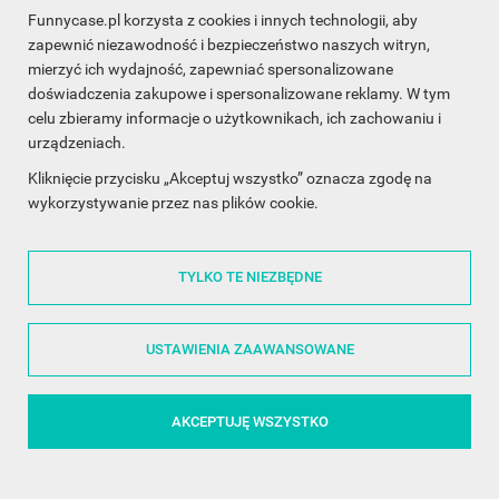
Funnycase.pl korzysta z cookies i innych technologii, aby
INFORMACJA O SKLEPIE

zapewnić niezawodność i bezpieczeństwo naszych witryn,
mierzyć ich wydajność, zapewniać spersonalizowane
INFORMACJE

doświadczenia zakupowe i spersonalizowane reklamy. W tym
celu zbieramy informacje o użytkownikach, ich zachowaniu i
OBSŁUGA KLIENTA

urządzeniach.
WSPÓŁPRACA

Kliknięcie przycisku „Akceptuj wszystko” oznacza zgodę na
wykorzystywanie przez nas plików cookie.
ŚLEDŹ NAS NA FACEBOOKU

TYLKO TE NIEZBĘDNE
Made with
❤
in Poland
USTAWIENIA ZAAWANSOWANE
AKCEPTUJĘ WSZYSTKO
©2014 - 2026 FunnyCase.pl | Wszelkie prawa zastrzeżone.