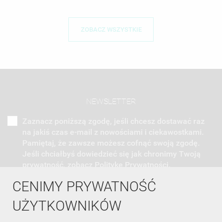
ZOBACZ WSZYSTKIE
NEWSLETTER
Zaznacz poniższą zgodę, jeśli chcesz dostawać raz
na jakiś czas e-mail z nowościami i ciekawostkami.
Pamiętaj, że zawsze możesz cofnąć swoją zgodę.
Jeśli chciałbyś dowiedzieć się jak chronimy Twoją
prywatność, zobacz Politykę Prywatności.
CENIMY PRYWATNOŚĆ
UŻYTKOWNIKÓW