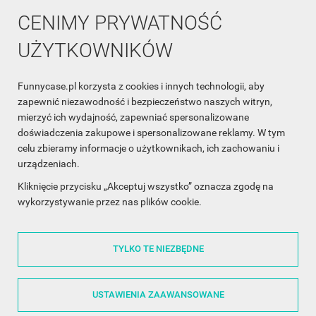
CENIMY PRYWATNOŚĆ
UŻYTKOWNIKÓW
Funnycase.pl korzysta z cookies i innych technologii, aby
INFORMACJA O SKLEPIE

zapewnić niezawodność i bezpieczeństwo naszych witryn,
mierzyć ich wydajność, zapewniać spersonalizowane
INFORMACJE

doświadczenia zakupowe i spersonalizowane reklamy. W tym
celu zbieramy informacje o użytkownikach, ich zachowaniu i
OBSŁUGA KLIENTA

urządzeniach.
WSPÓŁPRACA

Kliknięcie przycisku „Akceptuj wszystko” oznacza zgodę na
wykorzystywanie przez nas plików cookie.
ŚLEDŹ NAS NA FACEBOOKU

TYLKO TE NIEZBĘDNE
Made with
❤
in Poland
USTAWIENIA ZAAWANSOWANE