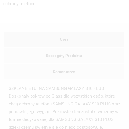
ochrony telefonu…
Opis
Szczegóły Produktu
Komentarze
SZKLANE ETUI NA SAMSUNG GALAXY S10 PLUS
Doskonały pokrowiec Glass dla wszystkich osób, które
chcą ochrony telefonu SAMSUNG GALAXY S10 PLUS oraz
poprawić jego wygląd. Pokrowiec ten został stworzony w
UTWÓRZ LISTĘ ŻYCZEŃ
formie dedykowanej dla SAMSUNG GALAXY S10 PLUS ,
ZALOGUJ SIĘ
dzięki czemu świetnie się do niego dostosowuje,