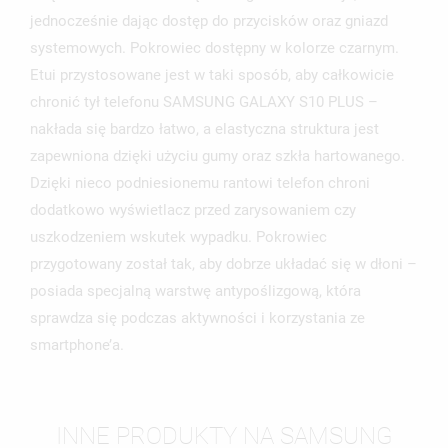
NAZWA LISTY ŻYCZEŃ
jednocześnie dając dostęp do przycisków oraz gniazd
MUSISZ BYĆ ZALOGOWANY BY ZAPISAĆ PRODUKTY NA
MOJE LISTY ŻYCZEŃ
SWOJEJ LIŚCIE ŻYCZEŃ.
systemowych. Pokrowiec dostępny w kolorze czarnym.
Etui przystosowane jest w taki sposób, aby całkowicie
UTWÓRZ NOWĄ LISTĘ
add_circle_outline
chronić tył telefonu SAMSUNG GALAXY S10 PLUS –
ANULUJ
ZALOGUJ SIĘ
nakłada się bardzo łatwo, a elastyczna struktura jest
ANULUJ
UTWÓRZ LISTĘ ŻYCZEŃ
zapewniona dzięki użyciu gumy oraz szkła hartowanego.
Dzięki nieco podniesionemu rantowi telefon chroni
dodatkowo wyświetlacz przed zarysowaniem czy
uszkodzeniem wskutek wypadku. Pokrowiec
przygotowany został tak, aby dobrze układać się w dłoni –
posiada specjalną warstwę antypoślizgową, która
sprawdza się podczas aktywności i korzystania ze
smartphone’a.
INNE PRODUKTY NA SAMSUNG