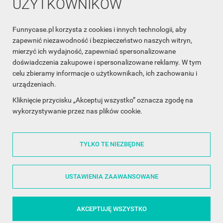
UŻYTKOWNIKÓW
Funnycase.pl korzysta z cookies i innych technologii, aby
INFORMACJA O SKLEPIE

zapewnić niezawodność i bezpieczeństwo naszych witryn,
mierzyć ich wydajność, zapewniać spersonalizowane
INFORMACJE

doświadczenia zakupowe i spersonalizowane reklamy. W tym
celu zbieramy informacje o użytkownikach, ich zachowaniu i
OBSŁUGA KLIENTA

urządzeniach.
WSPÓŁPRACA

Kliknięcie przycisku „Akceptuj wszystko” oznacza zgodę na
wykorzystywanie przez nas plików cookie.
ŚLEDŹ NAS NA FACEBOOKU

TYLKO TE NIEZBĘDNE
Made with
❤
in Poland
USTAWIENIA ZAAWANSOWANE
AKCEPTUJĘ WSZYSTKO