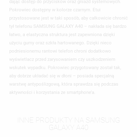
MOJE LISTY ŻYCZEŃ
dając dostęp do przycisków oraz gniazd systemowych.
SWOJEJ LIŚCIE ŻYCZEŃ.
Pokrowiec dostępny w kolorze czarnym. Etui
UTWÓRZ NOWĄ LISTĘ
add_circle_outline
przystosowane jest w taki sposób, aby całkowicie chronić
ANULUJ
ZALOGUJ SIĘ
tył telefonu SAMSUNG GALAXY A40 – nakłada się bardzo
ANULUJ
UTWÓRZ LISTĘ ŻYCZEŃ
łatwo, a elastyczna struktura jest zapewniona dzięki
użyciu gumy oraz szkła hartowanego. Dzięki nieco
podniesionemu rantowi telefon chroni dodatkowo
wyświetlacz przed zarysowaniem czy uszkodzeniem
wskutek wypadku. Pokrowiec przygotowany został tak,
aby dobrze układać się w dłoni – posiada specjalną
warstwę antypoślizgową, która sprawdza się podczas
aktywności i korzystania ze smartphone’a.
INNE PRODUKTY NA SAMSUNG
GALAXY A40