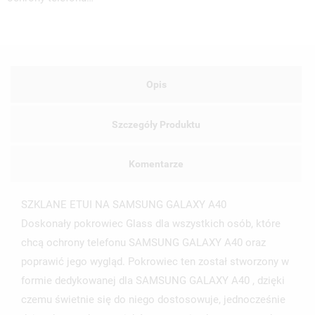
Opis
Szczegóły Produktu
Komentarze
SZKLANE ETUI NA SAMSUNG GALAXY A40
Doskonały pokrowiec Glass dla wszystkich osób, które
chcą ochrony telefonu SAMSUNG GALAXY A40 oraz
poprawić jego wygląd. Pokrowiec ten został stworzony w
UTWÓRZ LISTĘ ŻYCZEŃ
ZALOGUJ SIĘ
formie dedykowanej dla SAMSUNG GALAXY A40 , dzięki
czemu świetnie się do niego dostosowuje, jednocześnie
NAZWA LISTY ŻYCZEŃ
MUSISZ BYĆ ZALOGOWANY BY ZAPISAĆ PRODUKTY NA