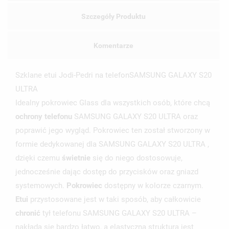
Szczegóły Produktu
Komentarze
Szklane etui Jodi-Pedri na telefonSAMSUNG GALAXY S20
ULTRA
Idealny pokrowiec Glass dla wszystkich osób, które chcą
ochrony telefonu
SAMSUNG GALAXY S20 ULTRA oraz
poprawić jego wygląd. Pokrowiec ten został stworzony w
formie dedykowanej dla SAMSUNG GALAXY S20 ULTRA ,
dzięki czemu
świetnie
się do niego dostosowuje,
UTWÓRZ LISTĘ ŻYCZEŃ
jednocześnie dając dostęp do przycisków oraz gniazd
ZALOGUJ SIĘ
systemowych.
Pokrowiec
dostępny w kolorze czarnym.
Etui
przystosowane jest w taki sposób, aby całkowicie
NAZWA LISTY ŻYCZEŃ
MUSISZ BYĆ ZALOGOWANY BY ZAPISAĆ PRODUKTY NA
MOJE LISTY ŻYCZEŃ
SWOJEJ LIŚCIE ŻYCZEŃ.
chronić
tył telefonu SAMSUNG GALAXY S20 ULTRA –
nakłada się bardzo łatwo, a elastyczna struktura jest