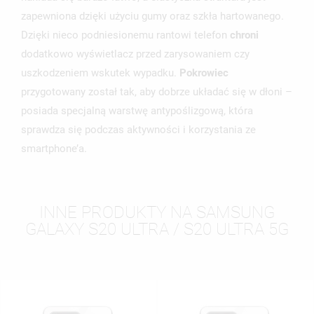
UTWÓRZ NOWĄ LISTĘ
add_circle_outline
zapewniona dzięki użyciu gumy oraz szkła hartowanego.
ANULUJ
ZALOGUJ SIĘ
Dzięki nieco podniesionemu rantowi telefon
chroni
ANULUJ
UTWÓRZ LISTĘ ŻYCZEŃ
dodatkowo wyświetlacz przed zarysowaniem czy
uszkodzeniem wskutek wypadku.
Pokrowiec
przygotowany został tak, aby dobrze układać się w dłoni –
posiada specjalną warstwę antypoślizgową, która
sprawdza się podczas aktywności i korzystania ze
smartphone’a.
INNE PRODUKTY NA SAMSUNG
GALAXY S20 ULTRA / S20 ULTRA 5G