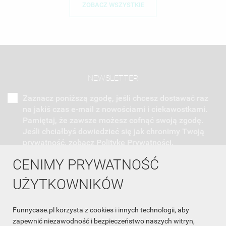
ZOBACZ WSZYSTKIE
NEWSLETTER
Zaznacz poniższą zgodę, jeśli chcesz dostawać raz
na jakiś czas e-mail z nowościami i ciekawostkami.
Pamiętaj, że zawsze możesz cofnąć swoją zgodę.
Jeśli chciałbyś dowiedzieć się jak chronimy Twoją
prywatność, zobacz Politykę Prywatności.
CENIMY PRYWATNOŚĆ
UŻYTKOWNIKÓW
Funnycase.pl korzysta z cookies i innych technologii, aby
INFORMACJA O SKLEPIE

zapewnić niezawodność i bezpieczeństwo naszych witryn,