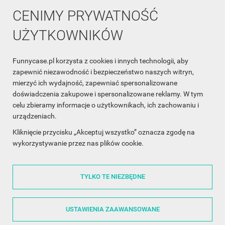
CENIMY PRYWATNOŚĆ
UŻYTKOWNIKÓW
Funnycase.pl korzysta z cookies i innych technologii, aby
INFORMACJA O SKLEPIE

zapewnić niezawodność i bezpieczeństwo naszych witryn,
mierzyć ich wydajność, zapewniać spersonalizowane
INFORMACJE

doświadczenia zakupowe i spersonalizowane reklamy. W tym
celu zbieramy informacje o użytkownikach, ich zachowaniu i
OBSŁUGA KLIENTA

urządzeniach.
WSPÓŁPRACA

Kliknięcie przycisku „Akceptuj wszystko” oznacza zgodę na
wykorzystywanie przez nas plików cookie.
ŚLEDŹ NAS NA FACEBOOKU

TYLKO TE NIEZBĘDNE
Made with
❤
in Poland
USTAWIENIA ZAAWANSOWANE