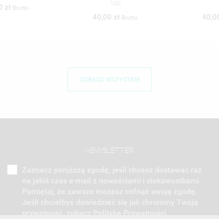
100
101
40,00 zł
40,00 zł
Brutto
Brutto
ZOBACZ WSZYSTKIE
NEWSLETTER
Zaznacz poniższą zgodę, jeśli chcesz dostawać raz
na jakiś czas e-mail z nowościami i ciekawostkami.
Pamiętaj, że zawsze możesz cofnąć swoją zgodę.
Jeśli chciałbyś dowiedzieć się jak chronimy Twoją
prywatność, zobacz Politykę Prywatności.