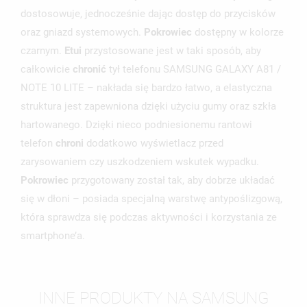
NAZWA LISTY ŻYCZEŃ
dostosowuje, jednocześnie dając dostęp do przycisków
MUSISZ BYĆ ZALOGOWANY BY ZAPISAĆ PRODUKTY NA
MOJE LISTY ŻYCZEŃ
SWOJEJ LIŚCIE ŻYCZEŃ.
oraz gniazd systemowych.
Pokrowiec
dostępny w kolorze
czarnym.
Etui
przystosowane jest w taki sposób, aby
UTWÓRZ NOWĄ LISTĘ
add_circle_outline
całkowicie
chronić
tył telefonu SAMSUNG GALAXY A81 /
ANULUJ
ZALOGUJ SIĘ
NOTE 10 LITE – nakłada się bardzo łatwo, a elastyczna
ANULUJ
UTWÓRZ LISTĘ ŻYCZEŃ
struktura jest zapewniona dzięki użyciu gumy oraz szkła
hartowanego. Dzięki nieco podniesionemu rantowi
telefon
chroni
dodatkowo wyświetlacz przed
zarysowaniem czy uszkodzeniem wskutek wypadku.
Pokrowiec
przygotowany został tak, aby dobrze układać
się w dłoni – posiada specjalną warstwę antypoślizgową,
która sprawdza się podczas aktywności i korzystania ze
smartphone’a.
INNE PRODUKTY NA SAMSUNG