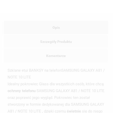
Opis
Szczegóły Produktu
Komentarze
Szklane etui BANKSY na telefonSAMSUNG GALAXY A81 /
NOTE 10 LITE
Idealny pokrowiec Glass dla wszystkich osób, które chcą
ochrony telefonu
SAMSUNG GALAXY A81 / NOTE 10 LITE
oraz poprawić jego wygląd. Pokrowiec ten został
UTWÓRZ LISTĘ ŻYCZEŃ
stworzony w formie dedykowanej dla SAMSUNG GALAXY
ZALOGUJ SIĘ
A81 / NOTE 10 LITE , dzięki czemu
świetnie
się do niego