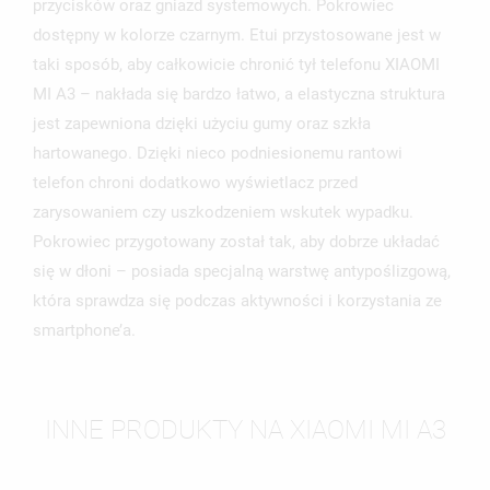
SWOJEJ LIŚCIE ŻYCZEŃ.
przycisków oraz gniazd systemowych. Pokrowiec
dostępny w kolorze czarnym. Etui przystosowane jest w
UTWÓRZ NOWĄ LISTĘ
add_circle_outline
taki sposób, aby całkowicie chronić tył telefonu XIAOMI
ANULUJ
ZALOGUJ SIĘ
MI A3 – nakłada się bardzo łatwo, a elastyczna struktura
ANULUJ
UTWÓRZ LISTĘ ŻYCZEŃ
jest zapewniona dzięki użyciu gumy oraz szkła
hartowanego. Dzięki nieco podniesionemu rantowi
telefon chroni dodatkowo wyświetlacz przed
zarysowaniem czy uszkodzeniem wskutek wypadku.
Pokrowiec przygotowany został tak, aby dobrze układać
się w dłoni – posiada specjalną warstwę antypoślizgową,
która sprawdza się podczas aktywności i korzystania ze
smartphone’a.
INNE PRODUKTY NA XIAOMI MI A3