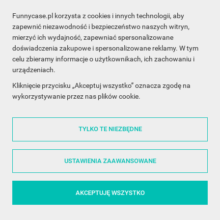
Funnycase.pl korzysta z cookies i innych technologii, aby
INFORMACJA O SKLEPIE

zapewnić niezawodność i bezpieczeństwo naszych witryn,
mierzyć ich wydajność, zapewniać spersonalizowane
INFORMACJE

doświadczenia zakupowe i spersonalizowane reklamy. W tym
celu zbieramy informacje o użytkownikach, ich zachowaniu i
OBSŁUGA KLIENTA

urządzeniach.
WSPÓŁPRACA

Kliknięcie przycisku „Akceptuj wszystko” oznacza zgodę na
wykorzystywanie przez nas plików cookie.
ŚLEDŹ NAS NA FACEBOOKU

TYLKO TE NIEZBĘDNE
Made with
❤
in Poland
USTAWIENIA ZAAWANSOWANE
AKCEPTUJĘ WSZYSTKO
©2014 - 2026 FunnyCase.pl | Wszelkie prawa zastrzeżone.