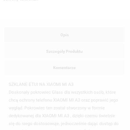
Opis
Szczegóły Produktu
Komentarze
SZKLANE ETUI NA XIAOMI MI A3
Doskonały pokrowiec Glass dla wszystkich osób, które
chcą ochrony telefonu XIAOMI MI A3 oraz poprawić jego
UTWÓRZ LISTĘ ŻYCZEŃ
wygląd. Pokrowiec ten został stworzony w formie
ZALOGUJ SIĘ
dedykowanej dla XIAOMI MI A3 , dzięki czemu świetnie
NAZWA LISTY ŻYCZEŃ
się do niego dostosowuje, jednocześnie dając dostęp do
MUSISZ BYĆ ZALOGOWANY BY ZAPISAĆ PRODUKTY NA
MOJE LISTY ŻYCZEŃ