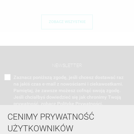
ZOBACZ WSZYSTKIE
NEWSLETTER
Zaznacz poniższą zgodę, jeśli chcesz dostawać raz
na jakiś czas e-mail z nowościami i ciekawostkami.
Pamiętaj, że zawsze możesz cofnąć swoją zgodę.
Jeśli chciałbyś dowiedzieć się jak chronimy Twoją
prywatność, zobacz Politykę Prywatności.
CENIMY PRYWATNOŚĆ
UŻYTKOWNIKÓW