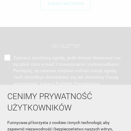
ZOBACZ WSZYSTKIE
NEWSLETTER
Zaznacz poniższą zgodę, jeśli chcesz dostawać raz
na jakiś czas e-mail z nowościami i ciekawostkami.
Pamiętaj, że zawsze możesz cofnąć swoją zgodę.
Jeśli chciałbyś dowiedzieć się jak chronimy Twoją
prywatność, zobacz Politykę Prywatności.
CENIMY PRYWATNOŚĆ
UŻYTKOWNIKÓW
Funnycase.pl korzysta z cookies i innych technologii, aby
INFORMACJA O SKLEPIE

zapewnić niezawodność i bezpieczeństwo naszych witryn,