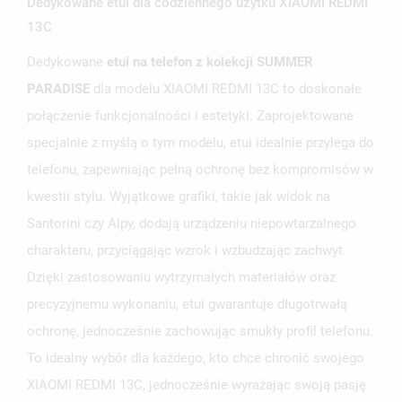
Dedykowane etui dla codziennego użytku XIAOMI REDMI
13C
Dedykowane
etui na telefon z kolekcji SUMMER
PARADISE
dla modelu XIAOMI REDMI 13C to doskonałe
połączenie funkcjonalności i estetyki. Zaprojektowane
specjalnie z myślą o tym modelu, etui idealnie przylega do
telefonu, zapewniając pełną ochronę bez kompromisów w
kwestii stylu. Wyjątkowe grafiki, takie jak widok na
Santorini czy Alpy, dodają urządzeniu niepowtarzalnego
charakteru, przyciągając wzrok i wzbudzając zachwyt.
Dzięki zastosowaniu wytrzymałych materiałów oraz
precyzyjnemu wykonaniu, etui gwarantuje długotrwałą
ochronę, jednocześnie zachowując smukły profil telefonu.
To idealny wybór dla każdego, kto chce chronić swojego
XIAOMI REDMI 13C, jednocześnie wyrażając swoją pasję