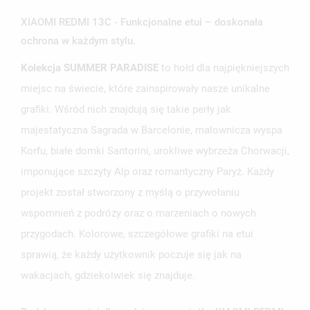
XIAOMI REDMI 13C - Funkcjonalne etui – doskonała
ochrona w każdym stylu.
Kolekcja SUMMER PARADISE
to hołd dla najpiękniejszych
UTWÓRZ LISTĘ ŻYCZEŃ
ZALOGUJ SIĘ
miejsc na świecie, które zainspirowały nasze unikalne
grafiki. Wśród nich znajdują się takie perły jak
NAZWA LISTY ŻYCZEŃ
MUSISZ BYĆ ZALOGOWANY BY ZAPISAĆ PRODUKTY NA
MOJE LISTY ŻYCZEŃ
majestatyczna Sagrada w Barcelonie, malownicza wyspa
SWOJEJ LIŚCIE ŻYCZEŃ.
Korfu, białe domki Santorini, urokliwe wybrzeża Chorwacji,
UTWÓRZ NOWĄ LISTĘ
add_circle_outline
imponujące szczyty Alp oraz romantyczny Paryż. Każdy
ANULUJ
ZALOGUJ SIĘ
projekt został stworzony z myślą o przywołaniu
ANULUJ
UTWÓRZ LISTĘ ŻYCZEŃ
wspomnień z podróży oraz o marzeniach o nowych
przygodach. Kolorowe, szczegółowe grafiki na etui
sprawią, że każdy użytkownik poczuje się jak na
wakacjach, gdziekolwiek się znajduje.