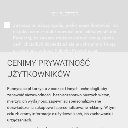
NEWSLETTER
Zaznacz poniższą zgodę, jeśli chcesz dostawać raz
na jakiś czas e-mail z nowościami i ciekawostkami.
Pamiętaj, że zawsze możesz cofnąć swoją zgodę.
Jeśli chciałbyś dowiedzieć się jak chronimy Twoją
prywatność, zobacz Politykę Prywatności.
CENIMY PRYWATNOŚĆ
UŻYTKOWNIKÓW
Funnycase.pl korzysta z cookies i innych technologii, aby
INFORMACJA O SKLEPIE

zapewnić niezawodność i bezpieczeństwo naszych witryn,
mierzyć ich wydajność, zapewniać spersonalizowane
INFORMACJE

doświadczenia zakupowe i spersonalizowane reklamy. W tym
celu zbieramy informacje o użytkownikach, ich zachowaniu i
OBSŁUGA KLIENTA

urządzeniach.
WSPÓŁPRACA