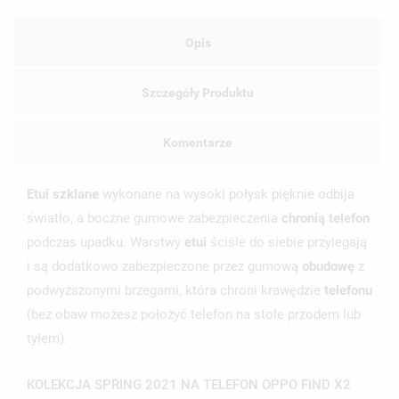
Opis
Szczegóły Produktu
Komentarze
Etui szklane
wykonane na wysoki połysk pięknie odbija
światło, a boczne gumowe zabezpieczenia
chronią telefon
podczas upadku. Warstwy
etui
ściśle do siebie przylegają
UTWÓRZ LISTĘ ŻYCZEŃ
ZALOGUJ SIĘ
i są dodatkowo zabezpieczone przez gumową
obudowę
z
podwyższonymi brzegami, która chroni krawędzie
telefonu
NAZWA LISTY ŻYCZEŃ
MUSISZ BYĆ ZALOGOWANY BY ZAPISAĆ PRODUKTY NA
(bez obaw możesz położyć telefon na stole przodem lub
MOJE LISTY ŻYCZEŃ
SWOJEJ LIŚCIE ŻYCZEŃ.
tyłem).
UTWÓRZ NOWĄ LISTĘ
add_circle_outline
KOLEKCJA SPRING 2021 NA TELEFON OPPO FIND X2
ANULUJ
ZALOGUJ SIĘ