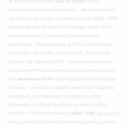
W dzisiejszych trendach
case na telefon
stał się
nieodłącznym elementem stylizacji – tak samo ważnym
jak biżuteria czy dodatki modowe. Kolekcja REBEL ZONE
idealnie wpisuje się w ten trend, oferując wzory, które
dodają charakteru i podkreślają indywidualność
użytkownika. Wyraziste grafiki graffiti w różnorodnych
motywach – od „Glory”, „Cherry Bomb”, „Sadness” po
„Culture” czy „Spooky Island” – pozwalają dopasować
wygląd smartfona do osobowości oraz nastroju. Dzięki
nim
obudowa na telefon
staje się czymś więcej niż tylko
ochroną – to modny, oryginalny akcent, który uzupełnia
casualowe, streetwearowe i nowoczesne outfity.
Wybierając etui Black Case Glass na telefon APPLE
IPHONE 17 PRO MAX z kolekcji
REBEL ZONE
, łączysz styl,
funkcjonalność i unikalny charakter w jednym produkcie.