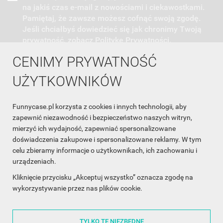
na jakiś czas e-mail z nowościami i ciekawostkami.
Pamiętaj, że zawsze możesz cofnąć swoją zgodę.
Jeśli chciałbyś dowiedzieć się jak chronimy Twoją
prywatność, zobacz Politykę Prywatności.
CENIMY PRYWATNOŚĆ
UŻYTKOWNIKÓW
Funnycase.pl korzysta z cookies i innych technologii, aby
INFORMACJA O SKLEPIE

zapewnić niezawodność i bezpieczeństwo naszych witryn,
mierzyć ich wydajność, zapewniać spersonalizowane
INFORMACJE

doświadczenia zakupowe i spersonalizowane reklamy. W tym
celu zbieramy informacje o użytkownikach, ich zachowaniu i
OBSŁUGA KLIENTA

urządzeniach.
WSPÓŁPRACA

Kliknięcie przycisku „Akceptuj wszystko” oznacza zgodę na
wykorzystywanie przez nas plików cookie.
ŚLEDŹ NAS NA FACEBOOKU

TYLKO TE NIEZBĘDNE