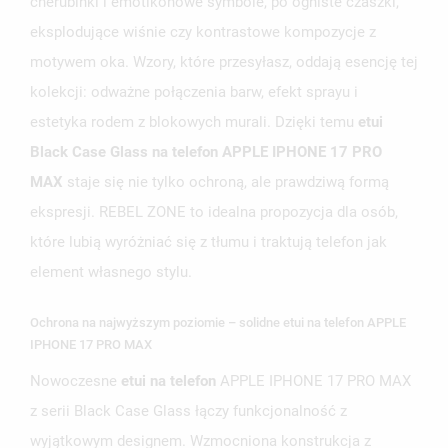
cherubinki i emotikonowe symbole, po ogniste czaszki,
eksplodujące wiśnie czy kontrastowe kompozycje z
motywem oka. Wzory, które przesyłasz, oddają esencję tej
kolekcji: odważne połączenia barw, efekt sprayu i
estetyka rodem z blokowych murali. Dzięki temu
etui
Black Case Glass na telefon APPLE IPHONE 17 PRO
MAX
staje się nie tylko ochroną, ale prawdziwą formą
ekspresji. REBEL ZONE to idealna propozycja dla osób,
które lubią wyróżniać się z tłumu i traktują telefon jak
element własnego stylu.
Ochrona na najwyższym poziomie – solidne etui na telefon APPLE
IPHONE 17 PRO MAX
Nowoczesne
etui na telefon
APPLE IPHONE 17 PRO MAX
z serii Black Case Glass łączy funkcjonalność z
wyjątkowym designem. Wzmocniona konstrukcja z