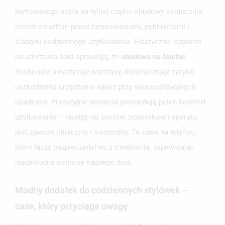
UTWÓRZ LISTĘ ŻYCZEŃ
ZALOGUJ SIĘ
hartowanego szkła na tylnej części obudowy skutecznie
chroni smartfon przed zarysowaniami, pęknięciami i
NAZWA LISTY ŻYCZEŃ
MUSISZ BYĆ ZALOGOWANY BY ZAPISAĆ PRODUKTY NA
MOJE LISTY ŻYCZEŃ
śladami codziennego użytkowania. Elastyczne, odporne
SWOJEJ LIŚCIE ŻYCZEŃ.
na uderzenia boki sprawiają, że
obudowa na telefon
UTWÓRZ NOWĄ LISTĘ
add_circle_outline
doskonale amortyzuje wstrząsy, minimalizując ryzyko
ANULUJ
ZALOGUJ SIĘ
uszkodzenia urządzenia nawet przy niespodziewanych
ANULUJ
UTWÓRZ LISTĘ ŻYCZEŃ
upadkach. Precyzyjne wycięcia gwarantują pełen komfort
użytkowania – dostęp do portów, przycisków i aparatu
jest zawsze intuicyjny i swobodny. To case na telefon,
który łączy bezpieczeństwo z trwałością, zapewniając
niezawodną ochronę każdego dnia.
Modny dodatek do codziennych stylówek –
case, który przyciąga uwagę