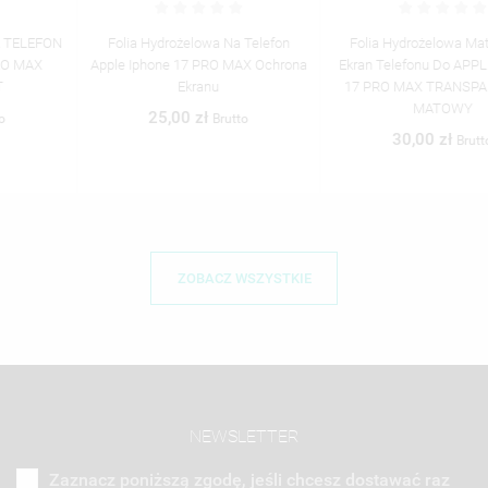
Folia Hydrożelowa Na Telefon
Folia Hydrożelowa Matowa Na
Apple Iphone 17 PRO MAX Ochrona
Ekran Telefonu Do APPLE IPHONE
Ekranu
17 PRO MAX TRANSPARENTNY
MATOWY
25,00 zł
Brutto
30,00 zł
Brutto
ZOBACZ WSZYSTKIE
NEWSLETTER
Zaznacz poniższą zgodę, jeśli chcesz dostawać raz