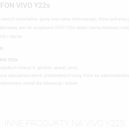
ON VIVO Y22s
u dwóch materiałów: gumy oraz szkła hartowanego, które pokrywa p
dykowany jest do urządzenia VIVO Y22s dzięki czemu będziesz mieć
ty i złącza.
WÓRZ LISTĘ ŻYCZEŃ
LOGUJ SIĘ
S:
ZWA LISTY ŻYCZEŃ
SISZ BYĆ ZALOGOWANY BY ZAPISAĆ PRODUKTY NA SWOJEJ LIŚCIE
JE LISTY ŻYCZEŃ
IVO Y22s
CZEŃ.
tkich funkcji tj. głośnik, aparat, porty.
UTWÓRZ NOWĄ L
add_circle_outline
y specjalistycznych, przebadanych tuszy, które są odpowiedzialn
ANULUJ
ZALOGUJ SIĘ
ojektowany został dla dziewcząt i kobiet
ANULUJ
UTWÓRZ LISTĘ ŻYCZEŃ
INNE PRODUKTY NA VIVO Y22S