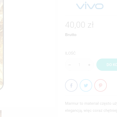
40,00 zł
Brutto
ILOŚĆ
DO K
Marmur to materiał często uży
elegancją, więc coraz chętnie