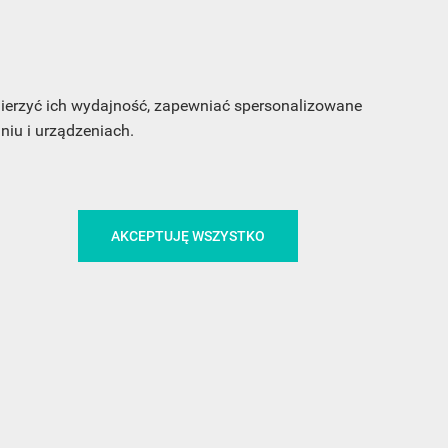
s e-
sz
my
 mierzyć ich wydajność, zapewniać spersonalizowane
iu i urządzeniach.
AKCEPTUJĘ WSZYSTKO
CA
ŚLEDŹ NAS NA FACEBOOKU
!
MEDIA