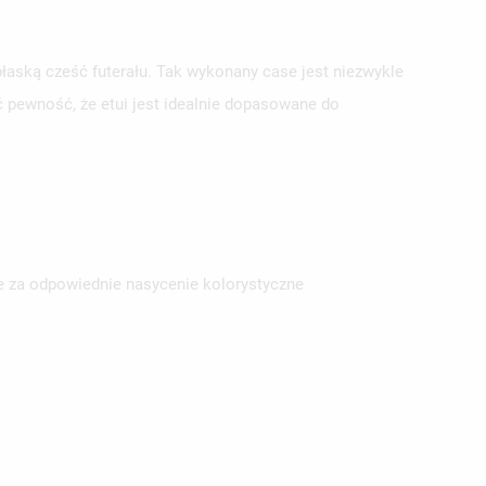
łaską cześć futerału. Tak wykonany case jest niezwykle
 pewność, że etui jest idealnie dopasowane do
ISTĘ
e za odpowiednie nasycenie kolorystyczne