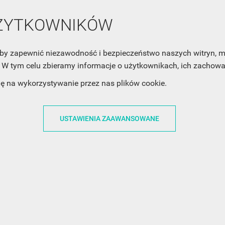
Zaznacz poniższą zgodę, jeśli chcesz dostawać raz na jakiś cza
UŻYTKOWNIKÓW
mail z nowościami i ciekawostkami. Pamiętaj, że zawsze może
cofnąć swoją zgodę. Jeśli chciałbyś dowiedzieć się jak chroni
Twoją prywatność, zobacz Politykę Prywatności.
, aby zapewnić niezawodność i bezpieczeństwo naszych witryn,
W tym celu zbieramy informacje o użytkownikach, ich zachowan
dę na wykorzystywanie przez nas plików cookie.
USTAWIENIA ZAAWANSOWANE
ACJE
OBSŁUGA KLIENTA
WSPÓŁPRA
ZWROTY I WYMIANY
DLA FIRM
N KODÓW
PŁATNOŚCI I DOSTAWY
DLA GRAFIKÓW
CH
ŚLEDZENIE PRZESYŁKI
DOŁĄCZ DO NAS
N
FAQ
NASZE SOCIAL 
PRYWATNOŚCI
KONTAKT Z NAMI