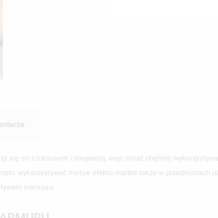
ntarze
rzy się on z luksusem i elegancją, więc coraz chętniej wykorzystyw
zęto wykorzystywać motyw efektu marble także w przedmiotach uży
tywem marmuru.
MARMURU