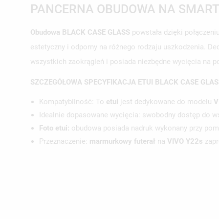
PANCERNA OBUDOWA NA SMARTF
Obudowa BLACK CASE GLASS
powstała dzięki połączeni
estetyczny i odporny na różnego rodzaju uszkodzenia. De
wszystkich zaokrągleń i posiada niezbędne wycięcia na por
UT
ZA
SZCZEGÓŁOWA SPECYFIKACJA ETUI BLACK CASE GLAS
NA
MU
MO
Kompatybilność: To
etui
jest dedykowane do modelu
V
ŻY
Idealnie dopasowane wycięcia: swobodny dostęp do wszys
Foto etui:
obudowa posiada nadruk wykonany przy pomoc
Przeznaczenie:
marmurkowy futerał
na
VIVO Y22s
zapr