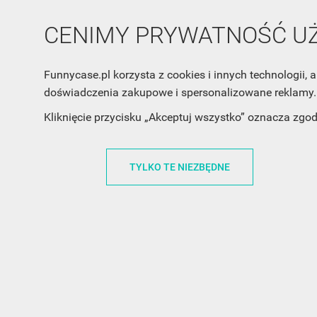
CENIMY PRYWATNOŚĆ 
Funnycase.pl korzysta z cookies i innych technologii
doświadczenia zakupowe i spersonalizowane reklamy. 
Kliknięcie przycisku „Akceptuj wszystko” oznacza zgo
TYLKO TE NIEZBĘDNE
INFORMACJA O SKLEPIE
INFORM
FunnyCase.pl
O MARCE
Trudna 13
REGULAMI
32-700 Bochnia
RABATOWY
Polska
REGULAMI
office@funnycase.pl
POLITYKA 